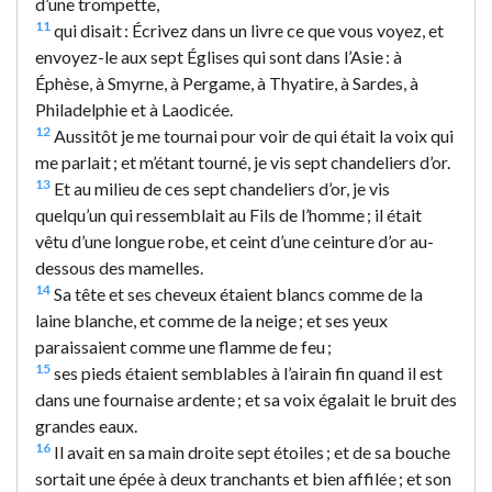
d’une trompette,
11
qui disait : Écrivez dans un livre ce que vous voyez, et
envoyez-le aux sept Églises qui sont dans l’Asie : à
Éphèse, à Smyrne, à Pergame, à Thyatire, à Sardes, à
Philadelphie et à Laodicée.
12
Aussitôt je me tournai pour voir de qui était la voix qui
me parlait ; et m’étant tourné, je vis sept chandeliers d’or.
13
Et au milieu de ces sept chandeliers d’or, je vis
quelqu’un qui ressemblait au Fils de l’homme ; il était
vêtu d’une longue robe, et ceint d’une ceinture d’or au-
dessous des mamelles.
14
Sa tête et ses cheveux étaient blancs comme de la
laine blanche, et comme de la neige ; et ses yeux
paraissaient comme une flamme de feu ;
15
ses pieds étaient semblables à l’airain fin quand il est
dans une fournaise ardente ; et sa voix égalait le bruit des
grandes eaux.
16
Il avait en sa main droite sept étoiles ; et de sa bouche
sortait une épée à deux tranchants et bien affilée ; et son