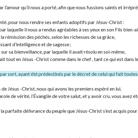
par l’amour qu’il nous a porté, afin que nous fussions saints et irrépr
té, pour nous rendre ses enfants adoptifs par Jésus-Christ :
 par laquelle il nous a rendus agréables à ses yeux en son Fils bien-a
la rémission des péchés, selon les richesses de sa grâce,
sant d’intelligence et de sagesse ;
sur sa bienveillance, par laquelle il avait résolu en soi-même,
it tout en Jésus -Christ comme dans le chef , tant ce qui est dans le
ar sort, ayant été prédestinés par le décret de celui qui fait toute
 de Jésus -Christ, nous qui avons les premiers espéré en lui.
ole de vérité, l’Évangile de votre salut, et y avoir cru, vous avez ét
à la parfaite délivrance du peuple que Jésus-Christ s’est acquis pour