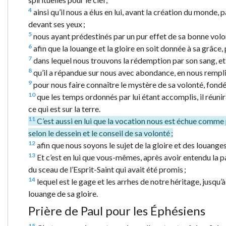
4
ainsi qu’il nous a élus en lui, avant la création du monde, 
devant ses yeux ;
5
nous ayant prédestinés par un pur effet de sa bonne volon
6
afin que la louange et la gloire en soit donnée à sa grâce,
7
dans lequel nous trouvons la rédemption par son sang, et 
8
qu’il a répandue sur nous avec abondance, en nous remplis
9
pour nous faire connaître le mystère de sa volonté, fondé 
10
que les temps ordonnés par lui étant accomplis, il réunira
ce qui est sur la terre.
11
C’est aussi en lui que la vocation nous est échue comme p
selon le dessein et le conseil de sa volonté ;
12
afin que nous soyons le sujet de la gloire et des louanges
13
Et c’est en lui que vous-mêmes, après avoir entendu la par
du sceau de l’Esprit-Saint qui avait été promis ;
14
lequel est le gage et les arrhes de notre héritage, jusqu’
louange de sa gloire.
Prière de Paul pour les Éphésiens
15