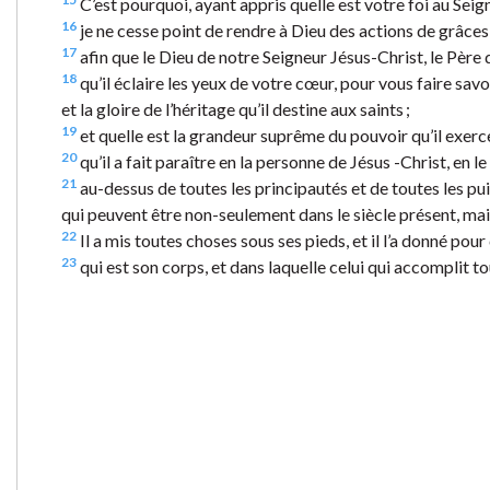
C’est pourquoi, ayant appris quelle est votre foi au Seig
16
je ne cesse point de rendre à Dieu des actions de grâce
17
afin que le Dieu de notre Seigneur Jésus-Christ, le Père d
18
qu’il éclaire les yeux de votre cœur, pour vous faire savoi
et la gloire de l’héritage qu’il destine aux saints ;
19
et quelle est la grandeur suprême du pouvoir qu’il exerce
20
qu’il a fait paraître en la personne de Jésus -Christ, en le
21
au-dessus de toutes les principautés et de toutes les puis
qui peuvent être non-seulement dans le siècle présent, mais
22
Il a mis toutes choses sous ses pieds, et il l’a donné pour 
23
qui est son corps, et dans laquelle celui qui accomplit t