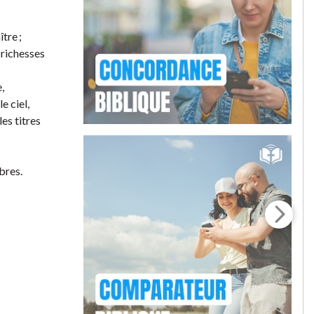
tre ;
s richesses
,
e ciel,
es titres
bres.