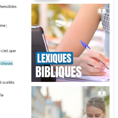
éhensibles
ime ;
 ciel, que
s choses
é scellés
 la