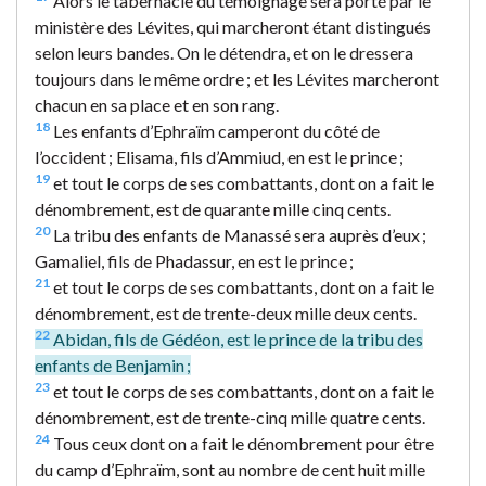
Alors le tabernacle du témoignage sera porté par le
ministère des Lévites, qui marcheront étant distingués
selon leurs bandes. On le détendra, et on le dressera
toujours dans le même ordre ; et les Lévites marcheront
chacun en sa place et en son rang.
18
Les enfants d’Ephraïm camperont du côté de
l’occident ; Elisama, fils d’Ammiud, en est le prince ;
19
et tout le corps de ses combattants, dont on a fait le
dénombrement, est de quarante mille cinq cents.
20
La tribu des enfants de Manassé sera auprès d’eux ;
Gamaliel, fils de Phadassur, en est le prince ;
21
et tout le corps de ses combattants, dont on a fait le
dénombrement, est de trente-deux mille deux cents.
22
Abidan, fils de Gédéon, est le prince de la tribu des
enfants de Benjamin ;
23
et tout le corps de ses combattants, dont on a fait le
dénombrement, est de trente-cinq mille quatre cents.
24
Tous ceux dont on a fait le dénombrement pour être
du camp d’Ephraïm, sont au nombre de cent huit mille