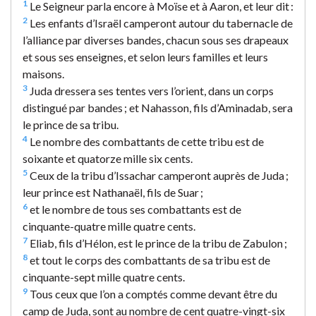
1
Le Seigneur parla encore à Moïse et à Aaron, et leur dit :
2
Les enfants d’Israël camperont autour du tabernacle de
l’alliance par diverses bandes, chacun sous ses drapeaux
et sous ses enseignes, et selon leurs familles et leurs
maisons.
3
Juda dressera ses tentes vers l’orient, dans un corps
distingué par bandes ; et Nahasson, fils d’Aminadab, sera
le prince de sa tribu.
4
Le nombre des combattants de cette tribu est de
soixante et quatorze mille six cents.
5
Ceux de la tribu d’Issachar camperont auprès de Juda ;
leur prince est Nathanaël, fils de Suar ;
6
et le nombre de tous ses combattants est de
cinquante-quatre mille quatre cents.
7
Eliab, fils d’Hélon, est le prince de la tribu de Zabulon ;
8
et tout le corps des combattants de sa tribu est de
cinquante-sept mille quatre cents.
9
Tous ceux que l’on a comptés comme devant être du
camp de Juda, sont au nombre de cent quatre-vingt-six