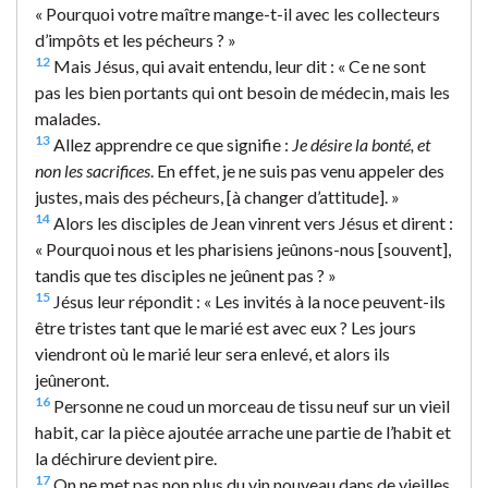
« Pourquoi votre maître mange-t-il avec les collecteurs
d’impôts et les pécheurs ? »
12
Mais Jésus, qui avait entendu, leur dit : « Ce ne sont
pas les bien portants qui ont besoin de médecin, mais les
malades.
13
Allez apprendre ce que signifie :
Je désire la bonté, et
non les sacrifices
. En effet, je ne suis pas venu appeler des
justes, mais des pécheurs, [à changer d’attitude]. »
14
Alors les disciples de Jean vinrent vers Jésus et dirent :
« Pourquoi nous et les pharisiens jeûnons-nous [souvent],
tandis que tes disciples ne jeûnent pas ? »
15
Jésus leur répondit : « Les invités à la noce peuvent-ils
être tristes tant que le marié est avec eux ? Les jours
viendront où le marié leur sera enlevé, et alors ils
jeûneront.
16
Personne ne coud un morceau de tissu neuf sur un vieil
habit, car la pièce ajoutée arrache une partie de l’habit et
la déchirure devient pire.
17
On ne met pas non plus du vin nouveau dans de vieilles