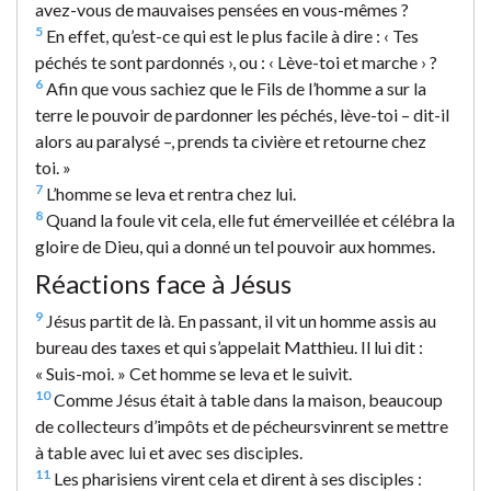
avez-vous de mauvaises pensées en vous-mêmes ?
5
En effet, qu’est-ce qui est le plus facile à dire : ‹ Tes
péchés te sont pardonnés ›, ou : ‹ Lève-toi et marche › ?
6
Afin que vous sachiez que le Fils de l’homme a sur la
terre le pouvoir de pardonner les péchés, lève-toi – dit-il
alors au paralysé –, prends ta civière et retourne chez
toi. »
7
L’homme se leva et rentra chez lui.
8
Quand la foule vit cela, elle fut émerveillée et célébra la
gloire de Dieu, qui a donné un tel pouvoir aux hommes.
Réactions face à Jésus
9
Jésus partit de là. En passant, il vit un homme assis au
bureau des taxes et qui s’appelait Matthieu. Il lui dit :
« Suis-moi. » Cet homme se leva et le suivit.
10
Comme Jésus était à table dans la maison, beaucoup
de collecteurs d’impôts et de pécheursvinrent se mettre
à table avec lui et avec ses disciples.
11
Les pharisiens virent cela et dirent à ses disciples :