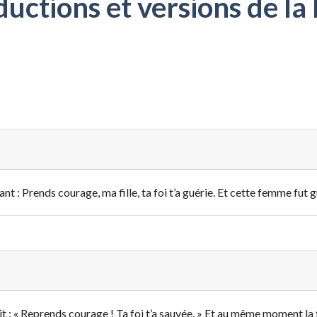
ctions et versions de la 
yant : Prends courage, ma fille, ta foi t’a guérie. Et cette femme fut 
i dit : « Reprends courage ! Ta foi t’a sauvée. » Et au même moment l