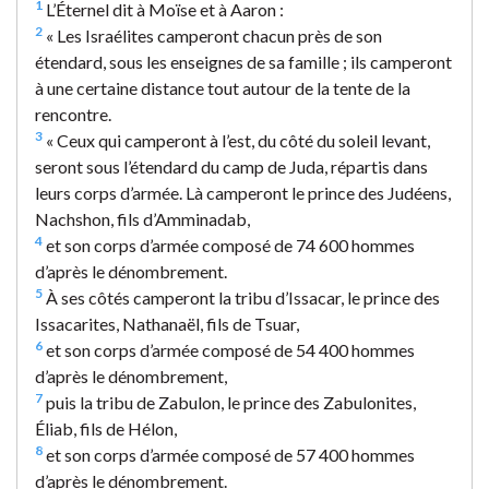
1
L’Éternel dit à Moïse et à Aaron :
2
« Les Israélites camperont chacun près de son
étendard, sous les enseignes de sa famille ; ils camperont
à une certaine distance tout autour de la tente de la
rencontre.
3
« Ceux qui camperont à l’est, du côté du soleil levant,
seront sous l’étendard du camp de Juda, répartis dans
leurs corps d’armée. Là camperont le prince des Judéens,
Nachshon, fils d’Amminadab,
4
et son corps d’armée composé de 74 600 hommes
d’après le dénombrement.
5
À ses côtés camperont la tribu d’Issacar, le prince des
Issacarites, Nathanaël, fils de Tsuar,
6
et son corps d’armée composé de 54 400 hommes
d’après le dénombrement,
7
puis la tribu de Zabulon, le prince des Zabulonites,
Éliab, fils de Hélon,
8
et son corps d’armée composé de 57 400 hommes
d’après le dénombrement.