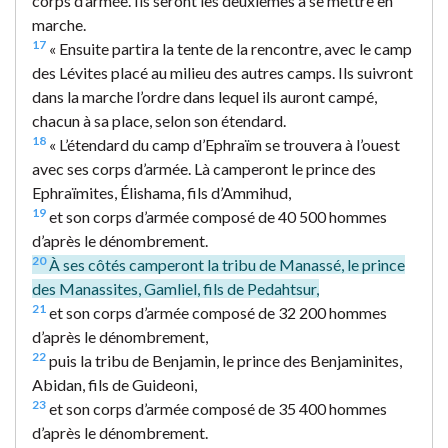
corps d’armée. Ils seront les deuxièmes à se mettre en
marche.
17
« Ensuite partira la tente de la rencontre, avec le camp
des Lévites placé au milieu des autres camps. Ils suivront
dans la marche l’ordre dans lequel ils auront campé,
chacun à sa place, selon son étendard.
18
« L’étendard du camp d’Ephraïm se trouvera à l’ouest
avec ses corps d’armée. Là camperont le prince des
Ephraïmites, Élishama, fils d’Ammihud,
19
et son corps d’armée composé de 40 500 hommes
d’après le dénombrement.
20
À ses côtés camperont la tribu de Manassé, le prince
des Manassites, Gamliel, fils de Pedahtsur,
21
et son corps d’armée composé de 32 200 hommes
d’après le dénombrement,
22
puis la tribu de Benjamin, le prince des Benjaminites,
Abidan, fils de Guideoni,
23
et son corps d’armée composé de 35 400 hommes
d’après le dénombrement.