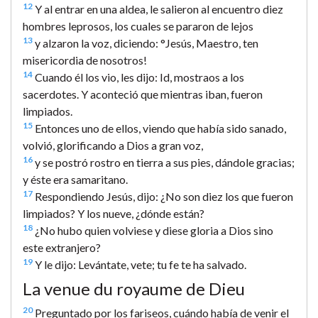
12
Y al entrar en una aldea, le salieron al encuentro diez
hombres leprosos, los cuales se pararon de lejos
13
y alzaron la voz, diciendo: °Jesús, Maestro, ten
misericordia de nosotros!
14
Cuando él los vio, les dijo: Id, mostraos a los
sacerdotes. Y aconteció que mientras iban, fueron
limpiados.
15
Entonces uno de ellos, viendo que había sido sanado,
volvió, glorificando a Dios a gran voz,
16
y se postró rostro en tierra a sus pies, dándole gracias;
y éste era samaritano.
17
Respondiendo Jesús, dijo: ¿No son diez los que fueron
limpiados? Y los nueve, ¿dónde están?
18
¿No hubo quien volviese y diese gloria a Dios sino
este extranjero?
19
Y le dijo: Levántate, vete; tu fe te ha salvado.
La venue du royaume de Dieu
20
Preguntado por los fariseos, cuándo había de venir el