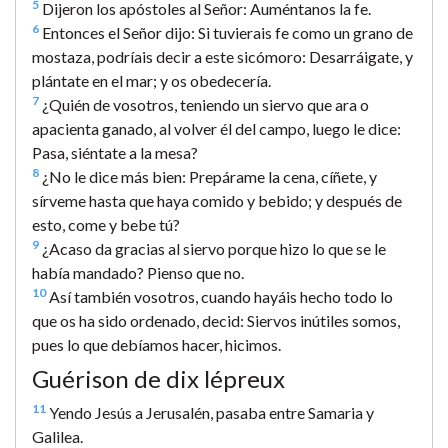
5
Dijeron los apóstoles al Señor: Auméntanos la fe.
6
Entonces el Señor dijo: Si tuvierais fe como un grano de
mostaza, podríais decir a este sicómoro: Desarráigate, y
plántate en el mar; y os obedecería.
7
¿Quién de vosotros, teniendo un siervo que ara o
apacienta ganado, al volver él del campo, luego le dice:
Pasa, siéntate a la mesa?
8
¿No le dice más bien: Prepárame la cena, cíñete, y
sírveme hasta que haya comido y bebido; y después de
esto, come y bebe tú?
9
¿Acaso da gracias al siervo porque hizo lo que se le
había mandado? Pienso que no.
10
Así también vosotros, cuando hayáis hecho todo lo
que os ha sido ordenado, decid: Siervos inútiles somos,
pues lo que debíamos hacer, hicimos.
Guérison de dix lépreux
11
Yendo Jesús a Jerusalén, pasaba entre Samaria y
Galilea.