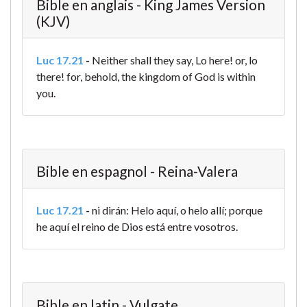
Bible en anglais - King James Version
(KJV)
Luc 17.21
-
Neither shall they say, Lo here! or, lo
there! for, behold, the kingdom of God is within
you.
Bible en espagnol - Reina-Valera
Luc 17.21
-
ni dirán: Helo aquí, o helo allí; porque
he aquí el reino de Dios está entre vosotros.
Bible en latin - Vulgate