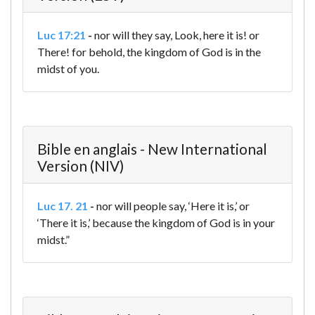
Luc 17:21
-
nor will they say, Look, here it is! or
There! for behold, the kingdom of God is in the
midst of you.
Bible en anglais - New International
Version (NIV)
Luc 17. 21
-
nor will people say, ‘Here it is,’ or
‘There it is,’ because the kingdom of God is in your
midst.”