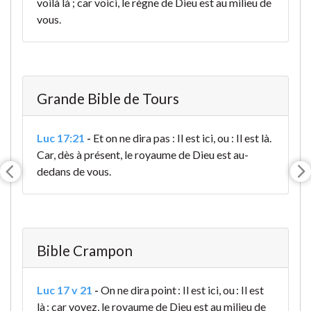
voilà là ; car voici, le règne de Dieu est au milieu de
vous.
Grande Bible de Tours
Luc 17:21
-
Et on ne dira pas : Il est ici, ou : Il est là.
Car, dès à présent, le royaume de Dieu est au-
dedans de vous
.
Bible Crampon
Luc 17 v 21
-
On ne dira point : Il est ici, ou : Il est
là ; car voyez, le royaume de Dieu est au milieu de