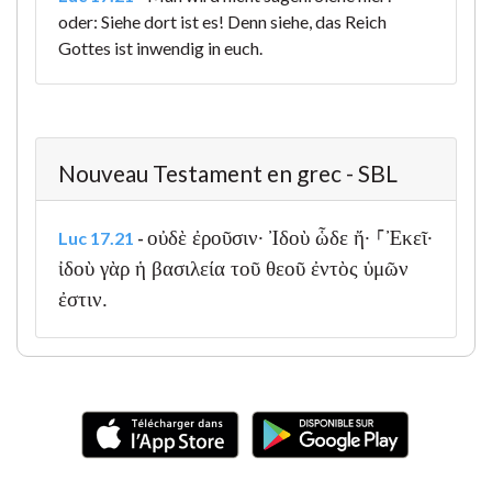
oder: Siehe dort ist es! Denn siehe, das Reich
Gottes ist inwendig in euch.
Nouveau Testament en grec - SBL
οὐδὲ ἐροῦσιν· Ἰδοὺ ὧδε ἤ· ⸀Ἐκεῖ·
Luc 17.21
-
ἰδοὺ γὰρ ἡ βασιλεία τοῦ θεοῦ ἐντὸς ὑμῶν
ἐστιν.