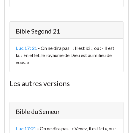
Bible Segond 21
Luc 17: 21
-
On ne dira pas : ‹ Il est ici ›, ou : ‹ Il est
là. › En effet, le royaume de Dieu est au milieu de
vous. »
Les autres versions
Bible du Semeur
Luc 17:21
-
On ne dira pas : « Venez, il est ici », ou :