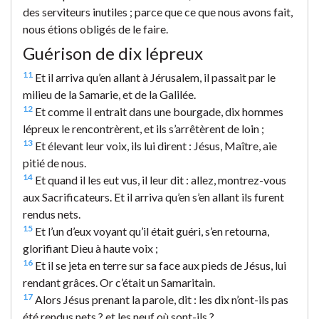
des serviteurs inutiles ; parce que ce que nous avons fait,
nous étions obligés de le faire.
Guérison de dix lépreux
11
Et il arriva qu’en allant à Jérusalem, il passait par le
milieu de la Samarie, et de la Galilée.
12
Et comme il entrait dans une bourgade, dix hommes
lépreux le rencontrèrent, et ils s’arrêtèrent de loin ;
13
Et élevant leur voix, ils lui dirent : Jésus, Maître, aie
pitié de nous.
14
Et quand il les eut vus, il leur dit : allez, montrez-vous
aux Sacrificateurs. Et il arriva qu’en s’en allant ils furent
rendus nets.
15
Et l’un d’eux voyant qu’il était guéri, s’en retourna,
glorifiant Dieu à haute voix ;
16
Et il se jeta en terre sur sa face aux pieds de Jésus, lui
rendant grâces. Or c’était un Samaritain.
17
Alors Jésus prenant la parole, dit : les dix n’ont-ils pas
été rendus nets ? et les neuf où sont-ils ?