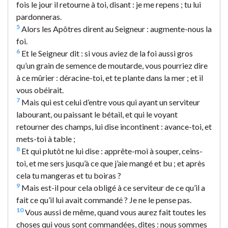
fois le jour il retourne à toi, disant : je me repens ; tu lui
pardonneras.
5
Alors les Apôtres dirent au Seigneur : augmente-nous la
foi.
6
Et le Seigneur dit : si vous aviez de la foi aussi gros
qu’un grain de semence de moutarde, vous pourriez dire
à ce mûrier : déracine-toi, et te plante dans la mer ; et il
vous obéirait.
7
Mais qui est celui d’entre vous qui ayant un serviteur
labourant, ou paissant le bétail, et qui le voyant
retourner des champs, lui dise incontinent : avance-toi, et
mets-toi à table ;
8
Et qui plutôt ne lui dise : apprête-moi à souper, ceins-
toi, et me sers jusqu’à ce que j’aie mangé et bu ; et après
cela tu mangeras et tu boiras ?
9
Mais est-il pour cela obligé à ce serviteur de ce qu’il a
fait ce qu’il lui avait commandé ? Je ne le pense pas.
10
Vous aussi de même, quand vous aurez fait toutes les
choses qui vous sont commandées, dites : nous sommes