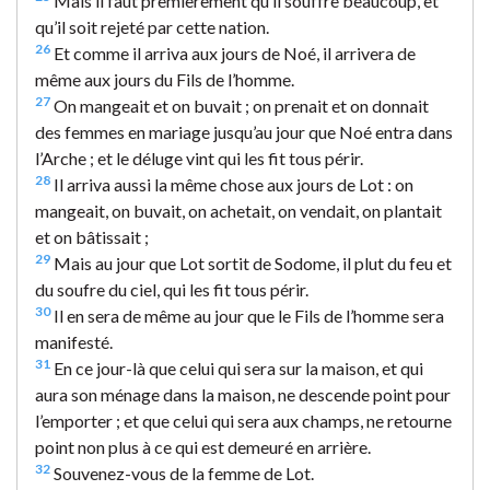
Mais il faut premièrement qu’il souffre beaucoup, et
qu’il soit rejeté par cette nation.
26
Et comme il arriva aux jours de Noé, il arrivera de
même aux jours du Fils de l’homme.
27
On mangeait et on buvait ; on prenait et on donnait
des femmes en mariage jusqu’au jour que Noé entra dans
l’Arche ; et le déluge vint qui les fit tous périr.
28
Il arriva aussi la même chose aux jours de Lot : on
mangeait, on buvait, on achetait, on vendait, on plantait
et on bâtissait ;
29
Mais au jour que Lot sortit de Sodome, il plut du feu et
du soufre du ciel, qui les fit tous périr.
30
Il en sera de même au jour que le Fils de l’homme sera
manifesté.
31
En ce jour-là que celui qui sera sur la maison, et qui
aura son ménage dans la maison, ne descende point pour
l’emporter ; et que celui qui sera aux champs, ne retourne
point non plus à ce qui est demeuré en arrière.
32
Souvenez-vous de la femme de Lot.