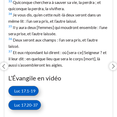
33
Quiconque cherchera à sauver sa vie, la perdra ; et
quiconque la perdra, la vivifiera.
34
Je vous dis, qu’en cette nuit-là deux seront dans un
même lit : l’un sera pris, et l’autre laissé.
35
Il y aura deux [femmes] qui moudront ensemble : l’une
sera prise, et l’autre laissée.
36
Deux seront aux champs : l’un sera pris, et l’autre
laissé.
37
Et eux répondant lui dirent : où [sera-ce] Seigneur ? et
il leur dit : en quelque lieu que sera le corps [mort], là
aussi s’assembleront les aigles.
L’Évangile en vidéo
Luc 17.1-19
Luc 17.20-37