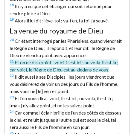
18
Il n’y a eu que cet étranger qui soit retourné pour
rendre gloire à Dieu.
19
Alors il lui dit : lève-toi ; va-t’en, ta foi t’a sauvé.
La venue du royaume de Dieu
20
Or étant interrogé par les Pharisiens, quand viendrait
le Règne de Dieu ; il répondit, et leur dit : le Règne de
Dieu ne viendra point avec apparence.
21
Et on ne dira point : voici, il est ici ; ou voilà, il est là ;
car voici, le Règne de Dieu est au-dedans de vous.
22
Il dit aussi à ses Disciples : les jours viendront que
vous désirerez de voir un des jours du Fils de l’homme,
mais vous ne [le] verrez point.
23
Et l’on vous dira : voici, il est ici ; ou voilà, il est là ;
[mais] n’y allez point, et ne les suivez point.
24
Car comme l’éclair brille de l’un des côtés de dessous
le ciel, et reluit jusques à l’autre qui est sous le ciel, tel
sera aussi le Fils de l’homme en son jour.
25