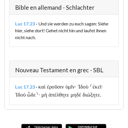
Bible en allemand - Schlachter
Luc 17.23
-
Und sie werden zu euch sagen: Siehe
hier, siehe dort! Gehet nicht hin und laufet ihnen
nicht nach.
Nouveau Testament en grec - SBL
καὶ ἐροῦσιν ὑμῖν· Ἰδοὺ ⸂ἐκεῖ·
Luc 17.23
-
Ἰδοὺ ὧδε⸃· μὴ ἀπέλθητε μηδὲ διώξητε.