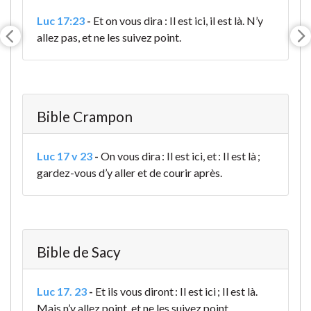
Luc 17:23
-
Et on vous dira : Il est ici, il est là. N’y
allez pas, et ne les suivez point.
Bible Crampon
Luc 17 v 23
-
On vous dira : Il est ici, et : Il est là ;
gardez-vous d’y aller et de courir après.
Bible de Sacy
Luc 17. 23
-
Et ils vous diront : Il est ici ; Il est là.
Mais n’y allez point, et ne les suivez point.