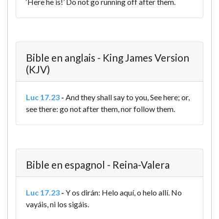
‘Here he is!’ Do not go running off after them.
Bible en anglais - King James Version
(KJV)
Luc 17.23
-
And they shall say to you, See here; or,
see there: go not after them, nor follow them.
Bible en espagnol - Reina-Valera
Luc 17.23
-
Y os dirán: Helo aquí, o helo allí. No
vayáis, ni los sigáis.