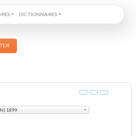
RES
DICTIONNAIRES
STER
AN) 1899