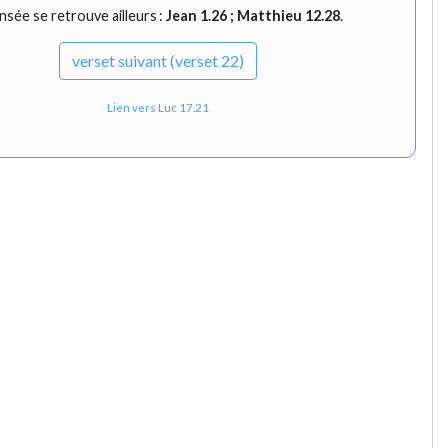
sée se retrouve ailleurs :
Jean 1.26
;
Matthieu 12.28
.
verset
suivant (verset 22)
Lien vers Luc 17.21