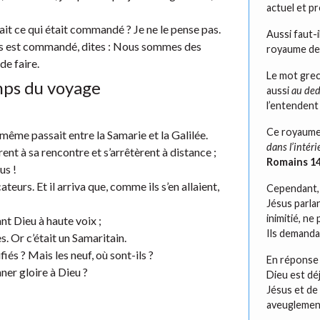
actuel et pr
fait ce qui était commandé ? Je ne le pense pas.
Aussi faut-i
ous est commandé, dites : Nous sommes des
royaume de
de faire.
Le mot grec
mps du voyage
aussi
au de
l’entendent 
Ce royaume s
-même passait entre la Samarie et la Galilée.
dans l’intéri
nt à sa rencontre et s’arrêtèrent à distance ;
Romains 14
us !
ateurs. Et il arriva que, comme ils s’en allaient,
Cependant, 
Jésus parla
inimitié, ne
ant Dieu à haute voix ;
Ils demand
es. Or c’était un Samaritain.
ifiés ? Mais les neuf, où sont-ils ?
En réponse 
ner gloire à Dieu ?
Dieu est déj
Jésus et de 
aveuglement,