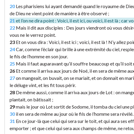
20
Les pharisiens lui ayant demandé quand le royaume de Dieu v
de Dieu ne vient point de manière à être observé ;
21
et l’on ne dira point : Voici, il est ici, ou voici, il est là ; ca
22
Mais il dit aux disciples : Des jours viendront où vous désir
vous ne le verrez point.
23
Et on vous dira : Voici, il est ici ; voici, il est là ! N’y allez 
24
Car, comme l’éclair qui brille à une extrémité du ciel, resplen
le fils de l’homme en son jour.
25
Mais il faut auparavant qu’il souffre beaucoup et qu’il soit 
26
Et comme il arriva aux jours de Noé, il en sera de même aux 
27
on mangeait, on buvait, on se mariait, et on donnait en maria
le déluge vint, et les fit tous périr.
28
De même aussi, comme il arriva aux jours de Lot : on mangea
plantait, on bâtissait ;
29
mais le jour où Lot sortit de Sodome, il tomba du ciel une plui
30
il en sera de même au jour où le fils de l’homme sera révélé.
31
En ce jour-là que celui qui sera sur le toit, et qui aura ses 
emporter ; et que celui qui sera aux champs de même, ne retour