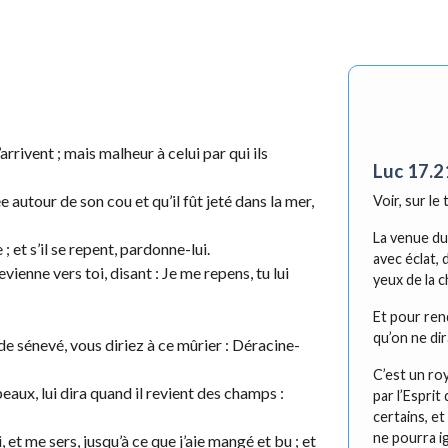
’arrivent ; mais malheur à celui par qui ils
Luc 17.2
 autour de son cou et qu’il fût jeté dans la mer,
Voir, sur le
La venue du
et s’il se repent, pardonne-lui.
avec éclat, 
revienne vers toi, disant : Je me repens, tu lui
yeux de la c
Et pour ren
qu’on ne dir
de sénevé, vous diriez à ce mûrier : Déracine-
C’est un ro
eaux, lui dira quand il revient des champs :
par l’Espri
certains, et
ne pourra i
 et me sers, jusqu’à ce que j’aie mangé et bu ; et