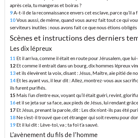
après cela, tu mangeras et boiras ?
9
A-t-il de la reconnaissance envers cet esclave, parce qu’il a 
10
Vous aussi, de même, quand vous aurez fait tout ce qui v
serviteurs inutiles : nous avons fait ce que nous étions obligés 
Scènes et instructions des derniers te
Les dix lépreux
11
Et il arriva, comme il était en route pour Jérusalem, que lui
12
Et comme il entrait dans un bourg, dix hommes lépreux vinre
13
et ils élevèrent la voix, disant : Jésus, Maître, aie pitié de no
14
Et les ayant vus, il leur dit : Allez, montrez-vous aux sacrific
ils furent purifiés.
15
Mais l’un d’entre eux, voyant qu’il était guéri, revint, glorifi
16
et il se jeta sur sa face, aux pieds de Jésus, lui rendant grâc
17
Et Jésus, prenant la parole, dit : Les dix n’ont-ils pas été pur
18
Ne s’est-il trouvé que cet étranger qui soit revenu pour don
19
Et il lui dit : Lève-toi, va ; ta foi t’a sauvé.
L’avènement du fils de l’homme