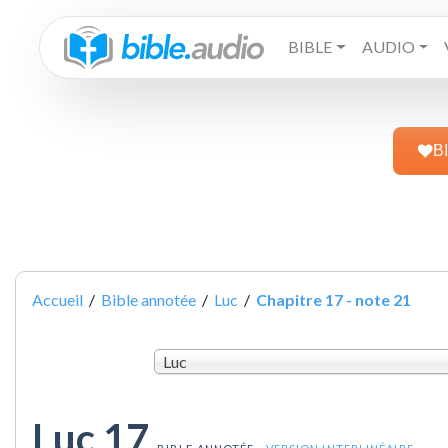
BIBLE
AUDIO
B
Accueil
/
Bible annotée
/
Luc
/
Chapitre 17 - note 21
Luc
Luc 17