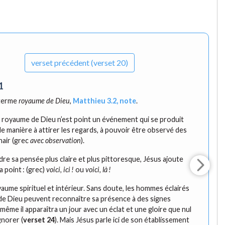
verset
précédent (verset 20)
1
 terme
royaume de Dieu
,
Matthieu 3.2, note
.
 royaume de Dieu n’est point un événement qui se produit
de manière à attirer les regards, à pouvoir être observé des
hair (grec
avec observation
).
dre sa pensée plus claire et plus pittoresque, Jésus ajoute
a point : (grec)
voici, ici !
ou
voici, là !
yaume spirituel et intérieur. Sans doute, les hommes éclairés
t de Dieu peuvent reconnaître sa présence à des signes
 même il apparaîtra un jour avec un éclat et une gloire que nul
gnorer (
verset 24
). Mais Jésus parle ici de son établissement