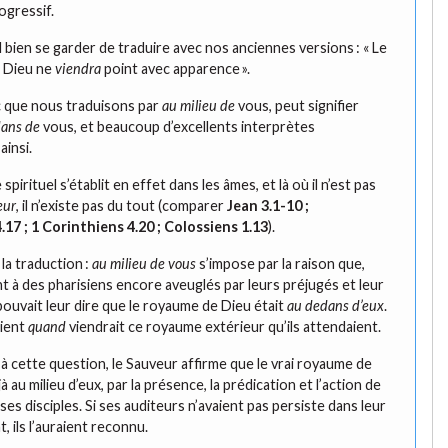
ogressif.
l bien se garder de traduire avec nos anciennes versions : « Le
 Dieu ne
viendra
point avec apparence ».
 que nous traduisons par
au milieu de
vous, peut signifier
dans de
vous, et beaucoup d’excellents interprètes
ainsi.
pirituel s’établit en effet dans les âmes, et là où il n’est pas
eur
, il n’existe pas du tout (comparer
Jean 3.1-10
;
.17
;
1 Corinthiens 4.20
;
Colossiens 1.13
).
la traduction :
au milieu de vous
s’impose par la raison que,
nt à des pharisiens encore aveuglés par leurs préjugés et leur
 pouvait leur dire que le royaume de Dieu était
au dedans d’eux
.
aient
quand
viendrait ce royaume extérieur qu’ils attendaient.
à cette question, le Sauveur affirme que le vrai royaume de
à au milieu d’eux, par la présence, la prédication et l’action de
ses disciples. Si ses auditeurs n’avaient pas persiste dans leur
 ils l’auraient reconnu.