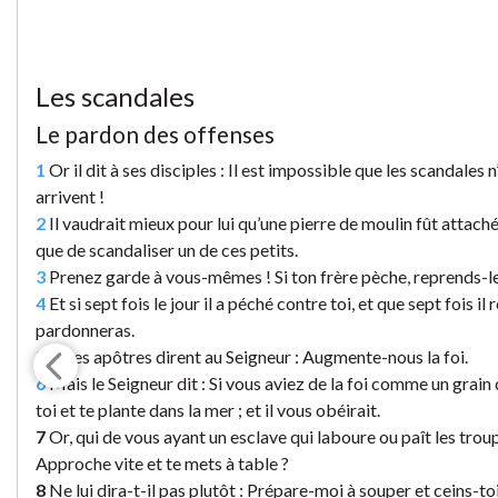
Les scandales
Le pardon des offenses
1
Or il dit à ses disciples : Il est impossible que les scandales n
arrivent !
2
Il vaudrait mieux pour lui qu’une pierre de moulin fût attachée
que de scandaliser un de ces petits.
3
Prenez garde à vous-mêmes ! Si ton frère pèche, reprends-le ; 
4
Et si sept fois le jour il a péché contre toi, et que sept fois il 
pardonneras.
5
Et les apôtres dirent au Seigneur : Augmente-nous la foi.
6
Mais le Seigneur dit : Si vous aviez de la foi comme un grain 
toi et te plante dans la mer ; et il vous obéirait.
7
Or, qui de vous ayant un esclave qui laboure ou paît les troup
Approche vite et te mets à table ?
8
Ne lui dira-t-il pas plutôt : Prépare-moi à souper et ceins-toi,