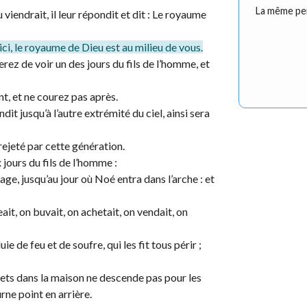
La même pen
iendrait, il leur répondit et dit : Le royaume
r voici, le royaume de Dieu est au milieu de vous.
erez de voir un des jours du fils de l’homme, et
point, et ne courez pas après.
dit jusqu’à l’autre extrémité du ciel, ainsi sera
rejeté par cette génération.
jours du fils de l’homme :
ge, jusqu’au jour où Noé entra dans l’arche : et
it, on buvait, on achetait, on vendait, on
e de feu et de soufre, qui les fit tous périr ;
effets dans la maison ne descende pas pour les
ne point en arrière.