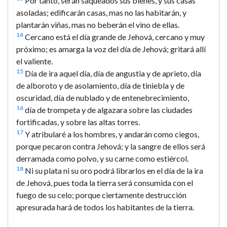
Por tanto, serán saqueados sus bienes, y sus casas
asoladas; edificarán casas, mas no las habitarán, y
plantarán viñas, mas no beberán el vino de ellas.
14
Cercano está el día grande de Jehová, cercano y muy
próximo; es amarga la voz del día de Jehová; gritará allí
el valiente.
15
Día de ira aquel día, día de angustia y de aprieto, día
de alboroto y de asolamiento, día de tiniebla y de
oscuridad, día de nublado y de entenebrecimiento,
16
día de trompeta y de algazara sobre las ciudades
fortificadas, y sobre las altas torres.
17
Y atribularé a los hombres, y andarán como ciegos,
porque pecaron contra Jehová; y la sangre de ellos será
derramada como polvo, y su carne como estiércol.
18
Ni su plata ni su oro podrá librarlos en el día de la ira
de Jehová, pues toda la tierra será consumida con el
fuego de su celo; porque ciertamente destrucción
apresurada hará de todos los habitantes de la tierra.