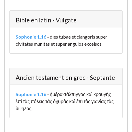
Bible en latin - Vulgate
Sophonie 1.16
-
dies tubae et clangoris super
civitates munitas et super angulos excelsos
Ancien testament en grec - Septante
Sophonie 1.16
-
ἡμέρα σάλπιγγος καὶ κραυγῆς
ἐπὶ τὰς πόλεις τὰς ὀχυρὰς καὶ ἐπὶ τὰς γωνίας τὰς
ὑψηλάς.