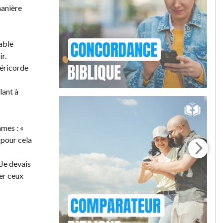
manière
pable
r.
séricorde
lant à
mes : «
 pour cela
 Je devais
ger ceux