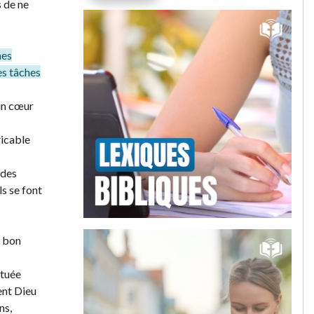
s de ne
hes
es tâches
’un cœur
ricable
 des
ls se font
à bon
ituée
sent Dieu
ns,