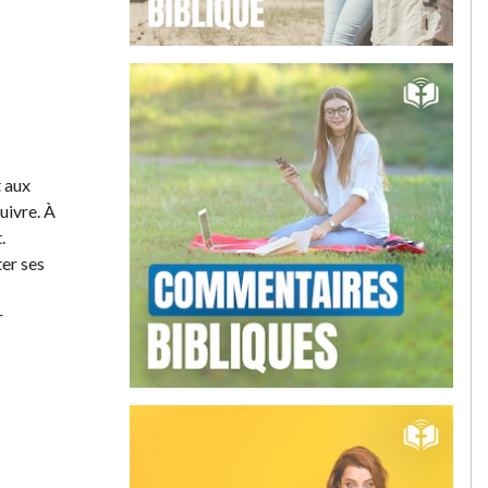
t aux
suivre. À
.
ter ses
r