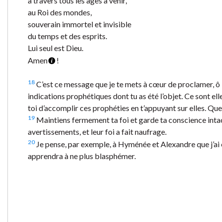
à travers tous les âges à venir,
au Roi des mondes,
souverain immortel et invisible
du temps et des esprits.
Lui seul est Dieu.
Amen
!
18
C’est ce message que je te mets à cœur de proclamer, ô
indications prophétiques dont tu as été l’objet. Ce sont elle
toi d’accomplir ces prophéties en t’appuyant sur elles. Qu
19
Maintiens fermement ta foi et garde ta conscience intacte
avertissements, et leur foi a fait naufrage.
20
Je pense, par exemple, à Hyménée et Alexandre que j’ai e
apprendra à ne plus blasphémer.