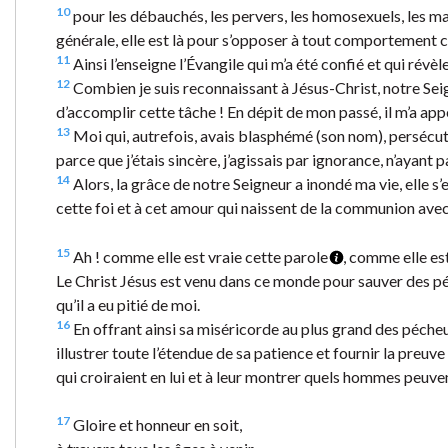
10
pour les débauchés, les pervers, les homosexuels, les m
générale, elle est là pour s’opposer à tout comportement c
11
Ainsi l’enseigne l’Évangile qui m’a été confié et qui révèle
12
Combien je suis reconnaissant à Jésus-Christ, notre Seig
d’accomplir cette tâche ! En dépit de mon passé, il m’a app
13
Moi qui, autrefois, avais blasphémé (son nom), persécuté (
parce que j’étais sincère, j’agissais par ignorance, n’ayant p
14
Alors, la grâce de notre Seigneur a inondé ma vie, elle 
cette foi et à cet amour qui naissent de la communion avec
15
Ah ! comme elle est vraie cette parole
, comme elle es
Le Christ Jésus est venu dans ce monde pour sauver des péch
qu’il a eu pitié de moi.
16
En offrant ainsi sa miséricorde au plus grand des pécheu
illustrer toute l’étendue de sa patience et fournir la pre
qui croiraient en lui et à leur montrer quels hommes peuvent
17
Gloire et honneur en soit,