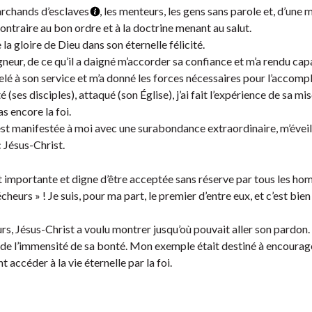
archands d’esclaves
, les menteurs, les gens sans parole et, d’une 
ontraire au bon ordre et à la doctrine menant au salut.
 la gloire de Dieu dans son éternelle félicité.
neur, de ce qu’il a daigné m’accorder sa confiance et m’a rendu ca
elé à son service et m’a donné les forces nécessaires pour l’accompli
ses disciples), attaqué (son Église), j’ai fait l’expérience de sa mi
as encore la foi.
s’est manifestée à moi avec une surabondance extraordinaire, m’éveil
 Jésus-Christ.
t importante et digne d’être acceptée sans réserve par tous les hom
eurs » ! Je suis, pour ma part, le premier d’entre eux, et c’est bien
rs, Jésus-Christ a voulu montrer jusqu’où pouvait aller son pardon.
uve de l’immensité de sa bonté. Mon exemple était destiné à encoura
 accéder à la vie éternelle par la foi.