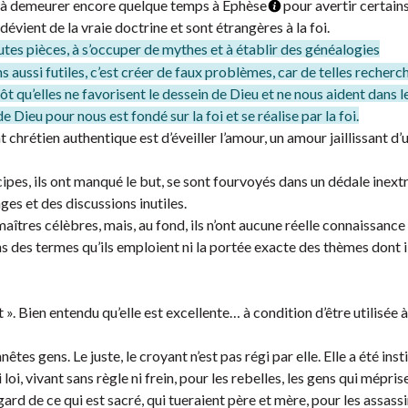
é à demeurer encore quelque temps à Éphèse
pour avertir certain
vient de la vraie doctrine et sont étrangères à la foi.
utes pièces, à s’occuper de mythes et à établir des généalogies
 aussi futiles, c’est créer de faux problèmes, car de telles recherc
t qu’elles ne favorisent le dessein de Dieu et ne nous aident dans l
e Dieu pour nous est fondé sur la foi et se réalise par la foi.
chrétien authentique est d’éveiller l’amour, un amour jaillissant d
cipes, ils ont manqué le but, se sont fourvoyés dans un dédale inext
es et des discussions inutiles.
maîtres célèbres, mais, au fond, ils n’ont aucune réelle connaissance
ns des termes qu’ils emploient ni la portée exacte des thèmes dont i
t ». Bien entendu qu’elle est excellente… à condition d’être utilisée 
nêtes gens. Le juste, le croyant n’est pas régi par elle. Elle a été inst
loi, vivant sans règle ni frein, pour les rebelles, les gens qui mépri
gard de ce qui est sacré, qui tueraient père et mère, pour les assassi