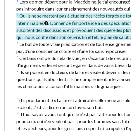
3
Lors de mon départ pour la Macédoine, je t’ai encourag
pas introduire dans leur enseignement des nouveautés qui dé
4
Qu’ils ne se mettent pas à étudier des récits forgés de to
interminables
. Donner de l’importance à des spéculations
suscitent des discussions et provoquent des querelles plutô
qu’il nous confie dans son œuvre. En effet, le plan de salut d
5
Le but de toute vraie prédication et de tout enseignement 
pur, d’une conscience droite et d’une foi sans hypocrisie.
6
Certains ont perdu cela de vue ; en s’écartant de ces prin
d’arguments vides et se sont égarés dans de vains bavardag
7
Ils se posent en docteurs de la loi et veulent devenir des 
questions qu’ils abordent : ils ne comprennent ni le vrai se
les champions, à coups d’affirmations si dogmatiques.
8
(Ils proclament :) « La loi est admirable, elle mène au salu
escient, c’est-à-dire en accord avec son but.
9
Il faut savoir avant tout qu’elle n’est pas faite pour les hon
pour ceux qui n’en veulent pas : pour les hommes sans foi ni 
et les pécheurs, pour les gens sans respect ni scrupule à l’é