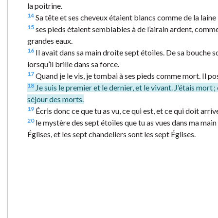
la poitrine.
14
Sa tête et ses cheveux étaient blancs comme de la laine
15
ses pieds étaient semblables à de l’airain ardent, comme 
grandes eaux.
16
Il avait dans sa main droite sept étoiles. De sa bouche s
lorsqu’il brille dans sa force.
17
Quand je le vis, je tombai à ses pieds comme mort. Il pos
18
Je suis le premier et le dernier, et le vivant. J’étais mort ;
séjour des morts.
19
Écris donc ce que tu as vu, ce qui est, et ce qui doit arriv
20
le mystère des sept étoiles que tu as vues dans ma main d
Églises, et les sept chandeliers sont les sept Églises.