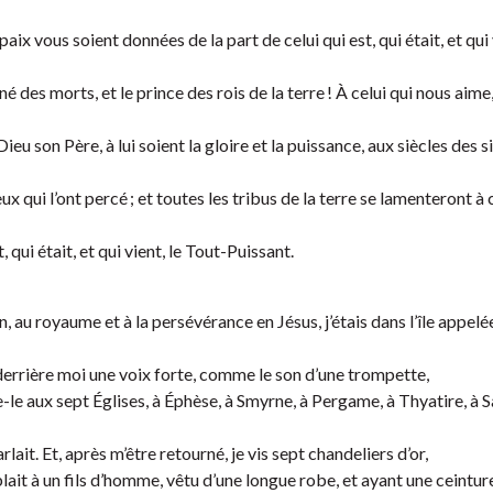
aix vous soient données de la part de celui qui est, qui était, et qui 
né des morts, et le prince des rois de la terre ! À celui qui nous aime
eu son Père, à lui soient la gloire et la puissance, aux siècles des si
eux qui l’ont percé ; et toutes les tribus de la terre se lamenteront à
, qui était, et qui vient, le Tout-Puissant.
on, au royaume et à la persévérance en Jésus, j’étais dans l’île appel
is derrière moi une voix forte, comme le son d’une trompette,
oie-le aux sept Églises, à Éphèse, à Smyrne, à Pergame, à Thyatire, à S
lait. Et, après m’être retourné, je vis sept chandeliers d’or,
lait à un fils d’homme, vêtu d’une longue robe, et ayant une ceinture