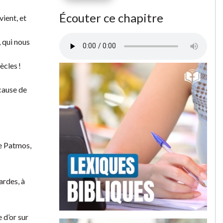
Écouter ce chapitre
vient, et
, qui nous
ècles !
 cause de
ée Patmos,
ardes, à
 d’or sur