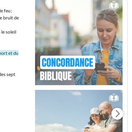
e feu ;
e bruit de
le soleil
 mort et du
des sept