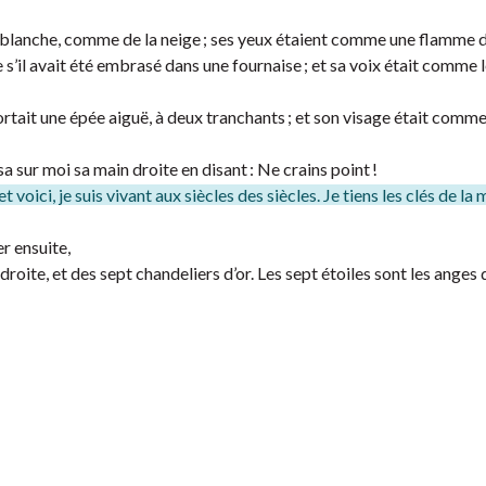
 blanche, comme de la neige ; ses yeux étaient comme une flamme d
s’il avait été embrasé dans une fournaise ; et sa voix était comme l
ortait une épée aiguë, à deux tranchants ; et son visage était comme 
a sur moi sa main droite en disant : Ne crains point !
 et voici, je suis vivant aux siècles des siècles. Je tiens les clés de la
er ensuite,
roite, et des sept chandeliers d’or. Les sept étoiles sont les anges 