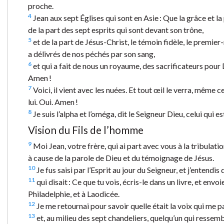
proche.
4
Jean aux sept Églises qui sont en Asie : Que la grâce et la p
de la part des sept esprits qui sont devant son trône,
5
et de la part de Jésus-Christ, le témoin fidèle, le premier-
a délivrés de nos péchés par son sang,
6
et qui a fait de nous un royaume, des sacrificateurs pour Di
Amen !
7
Voici, il vient avec les nuées. Et tout œil le verra, même c
lui. Oui. Amen !
8
Je suis l’alpha et l’oméga, dit le Seigneur Dieu, celui qui est
Vision du Fils de l’homme
9
Moi Jean, votre frère, qui ai part avec vous à la tribulati
à cause de la parole de Dieu et du témoignage de Jésus.
10
Je fus saisi par l’Esprit au jour du Seigneur, et j’entend
11
qui disait : Ce que tu vois, écris-le dans un livre, et env
Philadelphie, et à Laodicée.
12
Je me retournai pour savoir quelle était la voix qui me par
13
et, au milieu des sept chandeliers, quelqu’un qui ressemb