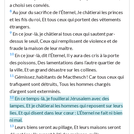
a choisi ses conviés.
8
Au jour du sacrifice de l’Éternel, Je châtierai les princes
et les fils du roi, Et tous ceux qui portent des vêtements
étrangers.
9
En ce jour-là, je châtierai tous ceux qui sautent par-
dessus le seuil, Ceux qui remplissent de violence et de
fraude la maison de leur maître.
10
En ce jour-là, dit l’Éternel, Il y aura des cris à la porte
des poissons, Des lamentations dans l’autre quartier de
la ville, Et un grand désastre sur les collines.
11
Gémissez, habitants de Macthesch ! Car tous ceux qui
trafiquent sont détruits, Tous les hommes chargés
d’argent sont exterminés.
12
En ce temps-là, je fouillerai Jérusalem avec des
lampes, Et je châtierai les hommes qui reposent sur leurs
lies, Et qui disent dans leur cœur : L’Éternel ne fait ni bien
ni mal.
13
Leurs biens seront au pillage, Et leurs maisons seront