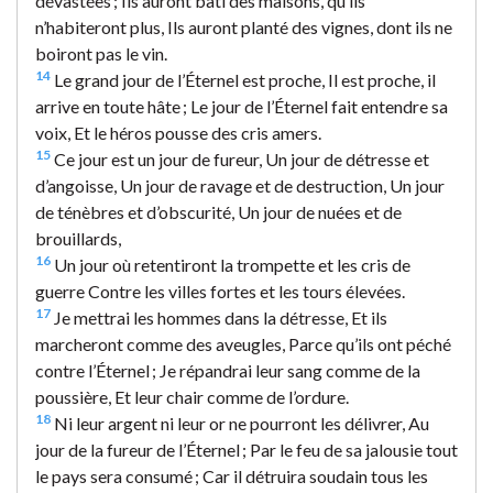
dévastées ; Ils auront bâti des maisons, qu’ils
n’habiteront plus, Ils auront planté des vignes, dont ils ne
boiront pas le vin.
14
Le grand jour de l’Éternel est proche, Il est proche, il
arrive en toute hâte ; Le jour de l’Éternel fait entendre sa
voix, Et le héros pousse des cris amers.
15
Ce jour est un jour de fureur, Un jour de détresse et
d’angoisse, Un jour de ravage et de destruction, Un jour
de ténèbres et d’obscurité, Un jour de nuées et de
brouillards,
16
Un jour où retentiront la trompette et les cris de
guerre Contre les villes fortes et les tours élevées.
17
Je mettrai les hommes dans la détresse, Et ils
marcheront comme des aveugles, Parce qu’ils ont péché
contre l’Éternel ; Je répandrai leur sang comme de la
poussière, Et leur chair comme de l’ordure.
18
Ni leur argent ni leur or ne pourront les délivrer, Au
jour de la fureur de l’Éternel ; Par le feu de sa jalousie tout
le pays sera consumé ; Car il détruira soudain tous les