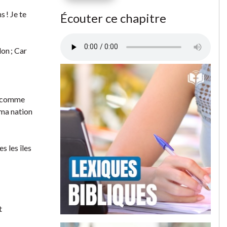
s ! Je te
Écouter ce chapitre
lon ; Car
on comme
 ma nation
s les îles
t