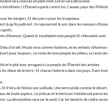
 Asdod sera chassée en plein midi, Ekron sera déracinée.
Kéréthiens ! L’Éternel a parlé contre toi, Canaan, pays des Philistin
our les bergers, Et des parcs pour les troupeaux.
st là qu’ils paîtront ; Ils reposeront le soir dans les maisons d’Aska
 captifs.
ants d’Ammon, Quand ils insultaient mon peuple Et s’élevaient avec
s, le Dieu d’Israël, Moab sera comme Sodome, et les enfants d’Amm
sert pour toujours ; Le reste de mon peuple les pillera, Le reste de
sulté et traité avec arrogance Le peuple de l’Éternel des armées.
 les dieux de la terre ; Et chacun l’adorera dans son pays, Dans toute
e.
ie, Et il fera de Ninive une solitude, Une terre aride comme le désert.
ux de toute espèce ; Le pélican et le hérisson Habiteront parmi les
es ; La dévastation sera sur le seuil, Car les lambris de cèdre seron