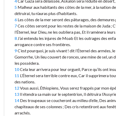
4
Car Gaza sera délaissée, Askalon sera réduite en désert,
5
Malheur aux habitants des côtes de la mer, à la nation des 
détruirai, tu n’auras plus d’habitants.
6
Les côtes de la mer seront des pâturages, des demeures p
7
Ces côtes seront pour les restes de la maison de Juda ; C’e
l’Éternel, leur Dieu, ne les oubliera pas, Et il ramènera leurs
8
J’ai entendu les injures de Moab Et les outrages des enf
arrogance contre ses frontières.
9
C’est pourquoi, je suis vivant ! dit l’Éternel des armée
Gomorrhe, Un lieu couvert de ronces, une mine de sel, un dé
les possédera.
10
Cela leur arrivera pour leur orgueil, Parce qu’ils ont in
11
L’Éternel sera terrible contre eux, Car il supprimera tous
des nations.
12
Vous aussi, Éthiopiens, Vous serez frappés par mon épé
13
Il étendra sa main sur le septentrion, Il détruira l’Assyr
14
Des troupeaux se coucheront au milieu d’elle, Des anima
chapiteaux de ses colonnes ; Des cris retentiront aux fenêtr
arrachés.