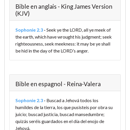
Bible en anglais - King James Version
(KJV)
Sophonie 2.3
-
Seek ye the LORD, all ye meek of
the earth, which have wrought his judgment; seek
righteousness, seek meekness: it may be ye shall
be hid in the day of the LORD’s anger.
Bible en espagnol - Reina-Valera
Sophonie 2.3
-
Buscad a Jehová todos los
humildes de la tierra, los que pusisteis por obra su
juicio; buscad justicia, buscad mansedumbre;
quizás seréis guardados en el día del enojo de
Jehová.