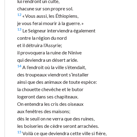
lui rendront un culte,
chacune sur son propre sol.
12
« Vous aussi, les Éthiopiens,
je vous ferai mourir à la guerre. »
13
Le Seigneur interviendra également
contre la région du nord
et il détruira l’Assyrie;
il provoquera la ruine de Ninive
qui deviendra un désert aride.
14
A l’endroit où la ville s’étendait,
des troupeaux viendront s’installer
ainsi que des animaux de toute espèce:
la chouette chevêche et le butor
logeront dans ses chapiteaux.
On entendra les cris des oiseaux
aux fenêtres des maisons;
dès le seuil on ne verra que des ruines,
les boiseries de cèdre seront arrachées.
15
Voilà ce que deviendra cette ville si fière,