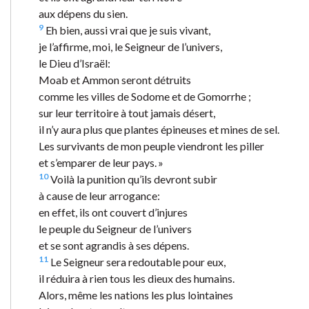
aux dépens du sien.
9
Eh bien, aussi vrai que je suis vivant,
je l’affirme, moi, le Seigneur de l’univers,
le Dieu d’Israël:
Moab et Ammon seront détruits
comme les villes de Sodome et de Gomorrhe ;
sur leur territoire à tout jamais désert,
il n’y aura plus que plantes épineuses et mines de sel.
Les survivants de mon peuple viendront les piller
et s’emparer de leur pays. »
10
Voilà la punition qu’ils devront subir
à cause de leur arrogance:
en effet, ils ont couvert d’injures
le peuple du Seigneur de l’univers
et se sont agrandis à ses dépens.
11
Le Seigneur sera redoutable pour eux,
il réduira à rien tous les dieux des humains.
Alors, même les nations les plus lointaines