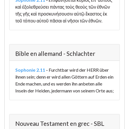
καὶ ἐξολεθρεύσει πάντας τοὺς θεοὺς τῶν ἐθνῶν
τῆς γῆς καὶ προσκυνήσουσιν αὐτῷ ἕκαστος ἐκ
τοῦ τόπου αὐτοῦ πᾶσαι αἱ νῆσοι τῶν ἐθνῶν.
Bible en allemand - Schlachter
Sophonie 2.11
-
Furchtbar wird der HERR über
ihnen sein; denn er wird allen Göttern auf Erden ein
Ende machen, und es werden ihn anbeten alle
Inseln der Heiden, jedermann von seinem Orte aus;
Nouveau Testament en grec - SBL