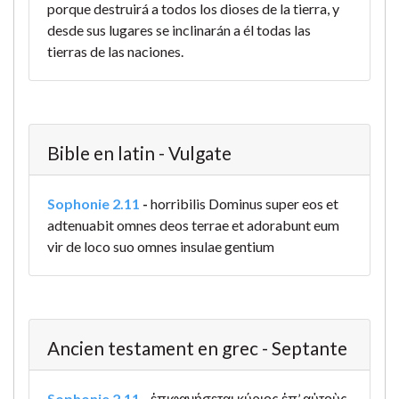
porque destruirá a todos los dioses de la tierra, y
desde sus lugares se inclinarán a él todas las
tierras de las naciones.
Bible en latin - Vulgate
Sophonie 2.11
-
horribilis Dominus super eos et
adtenuabit omnes deos terrae et adorabunt eum
vir de loco suo omnes insulae gentium
Ancien testament en grec - Septante
Sophonie 2.11
-
ἐπιφανήσεται κύριος ἐπ’ αὐτοὺς