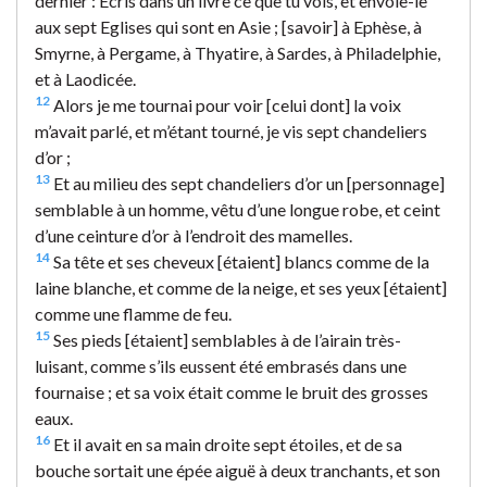
dernier : Ecris dans un livre ce que tu vois, et envoie-le
aux sept Eglises qui sont en Asie ; [savoir] à Ephèse, à
Smyrne, à Pergame, à Thyatire, à Sardes, à Philadelphie,
et à Laodicée.
12
Alors je me tournai pour voir [celui dont] la voix
m’avait parlé, et m’étant tourné, je vis sept chandeliers
d’or ;
13
Et au milieu des sept chandeliers d’or un [personnage]
semblable à un homme, vêtu d’une longue robe, et ceint
d’une ceinture d’or à l’endroit des mamelles.
14
Sa tête et ses cheveux [étaient] blancs comme de la
laine blanche, et comme de la neige, et ses yeux [étaient]
comme une flamme de feu.
15
Ses pieds [étaient] semblables à de l’airain très-
luisant, comme s’ils eussent été embrasés dans une
fournaise ; et sa voix était comme le bruit des grosses
eaux.
16
Et il avait en sa main droite sept étoiles, et de sa
bouche sortait une épée aiguë à deux tranchants, et son