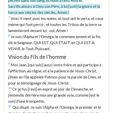
péchés dans son sang, et nous a faits Rois et
Sacrificateurs à Dieu son Père, à lui [soit] la gloire et la
force aux siècles des siècles, Amen !
7
Voici il vient avec les nuées, et tout œil le verra, et ceux
même qui l’ont percé ; et toutes les Tribus de la terre se
lamenteront devant lui ; oui, Amen !
8
Je suis l’Alpha et l’Oméga, le commencement et la fin,
dit le Seigneur, QUI EST, QUI ÉTAIT, et QUI EST À
VENIR, le Tout-Puissant.
Vision du Fils de l’homme
9
Moi Jean, [qui suis] aussi votre frère et qui participe à
l’affliction, au règne, et à la patience de Jésus-Christ,
j’étais en l’île appelée Patmos pour la parole de Dieu, et
pour le témoignage de Jésus-Christ.
10
Or je fus [ravi] en esprit un jour de Dimanche, et
j’entendis derrière moi une grande voix, comme [est le
son] d’une trompette,
11
Qui disait :Je suis l’Alpha et l’Oméga, le premier et le