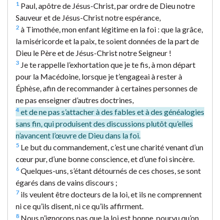
1
Paul, apôtre de Jésus-Christ, par ordre de Dieu notre
Sauveur et de Jésus-Christ notre espérance,
2
à Timothée, mon enfant légitime en la foi : que la grâce,
la miséricorde et la paix, te soient données de la part de
Dieu le Père et de Jésus-Christ notre Seigneur !
3
Je te rappelle l’exhortation que je te fis, à mon départ
pour la Macédoine, lorsque je t’engageai à rester à
Éphèse, afin de recommander à certaines personnes de
ne pas enseigner d’autres doctrines,
4
et de ne pas s’attacher à des fables et à des généalogies
sans fin, qui produisent des discussions plutôt qu’elles
n’avancent l’œuvre de Dieu dans la foi.
5
Le but du commandement, c’est une charité venant d’un
cœur pur, d’une bonne conscience, et d’une foi sincère.
6
Quelques-uns, s’étant détournés de ces choses, se sont
égarés dans de vains discours ;
7
ils veulent être docteurs de la loi, et ils ne comprennent
ni ce qu’ils disent, ni ce qu’ils affirment.
8
Nous n’ignorons pas que la loi est bonne, pourvu qu’on