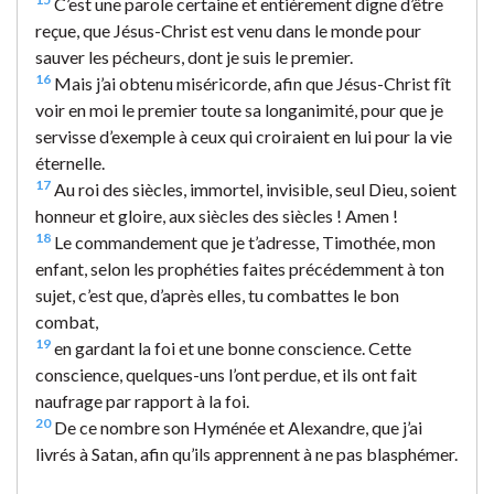
C’est une parole certaine et entièrement digne d’être
reçue, que Jésus-Christ est venu dans le monde pour
sauver les pécheurs, dont je suis le premier.
16
Mais j’ai obtenu miséricorde, afin que Jésus-Christ fît
voir en moi le premier toute sa longanimité, pour que je
servisse d’exemple à ceux qui croiraient en lui pour la vie
éternelle.
17
Au roi des siècles, immortel, invisible, seul Dieu, soient
honneur et gloire, aux siècles des siècles ! Amen !
18
Le commandement que je t’adresse, Timothée, mon
enfant, selon les prophéties faites précédemment à ton
sujet, c’est que, d’après elles, tu combattes le bon
combat,
19
en gardant la foi et une bonne conscience. Cette
conscience, quelques-uns l’ont perdue, et ils ont fait
naufrage par rapport à la foi.
20
De ce nombre son Hyménée et Alexandre, que j’ai
livrés à Satan, afin qu’ils apprennent à ne pas blasphémer.