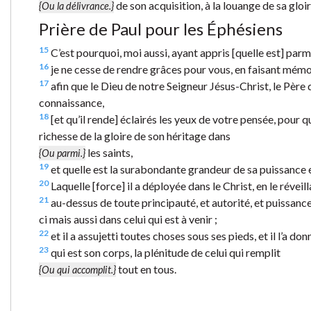
de son acquisition, à la louange de sa gloir
{Ou la délivrance.}
Prière de Paul pour les Éphésiens
15
C’est pourquoi, moi aussi, ayant appris [quelle est] parmi
16
je ne cesse de rendre grâces pour vous, en faisant mémo
17
afin que le Dieu de notre Seigneur Jésus-Christ, le Père 
connaissance,
18
[et qu’il rende] éclairés les yeux de votre pensée, pour qu
richesse de la gloire de son héritage dans
les saints,
{Ou parmi.}
19
et quelle est la surabondante grandeur de sa puissance e
20
Laquelle [force] il a déployée dans le Christ, en le réveillan
21
au-dessus de toute principauté, et autorité, et puissanc
ci mais aussi dans celui qui est à venir ;
22
et il a assujetti toutes choses sous ses pieds, et il l’a 
23
qui est son corps, la plénitude de celui qui remplit
tout en tous.
{Ou qui accomplit.}