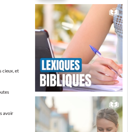
 cieux, et
outes
ès avoir