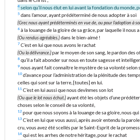
4
selon qu’il nous élut en lui avant la fondation du monde, p
5
dans l’amour, ayant prédéterminé de nous adopter à soi
{Grec nous ayant prédéterminés en vue de, ou pour l’adoption à soi
6
à la louange de la gloire de sa grâce, par laquelle il nous 
dans le bien-aimé !
{Ou rendus agréables.}
7
C’est en lui que nous avons le rachat
par le moyen de son sang, le pardon des of
{Ou la délivrance.}
8
qu’il a fait abonder sur nous en toute sagesse et intellige
9
nous ayant fait connaître le mystère de sa volonté selon s
10
d’avance pour l’administration de la plénitude des temps,
celles qui sont sur la terre, [toutes] en lui.
11
C’est en lui aussi que nous devînmes son lot
ayant été les objets d’une prédéter
{Ou que le lot nous échut.}
choses selon le conseil de sa volonté,
12
pour que nous soyons à la louange de sa gloire, nous qui
13
C’est en lui que vous aussi, après avoir entendu la parole 
cru, vous avez été scellés par le Saint-Esprit de la promess
14
qui est les arrhes de notre héritage, pour le rachat