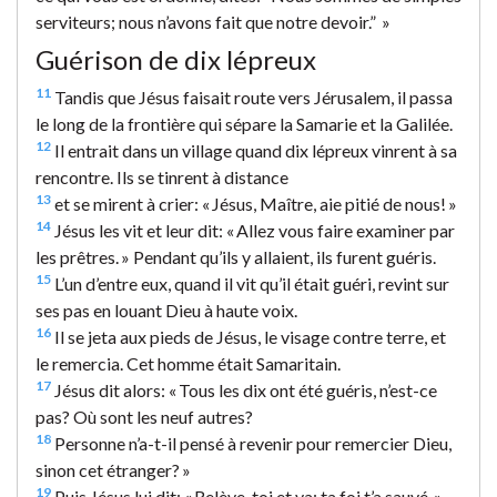
serviteurs; nous n’avons fait que notre devoir.” »
Guérison de dix lépreux
11
Tandis que Jésus faisait route vers Jérusalem, il passa
le long de la frontière qui sépare la Samarie et la Galilée.
12
Il entrait dans un village quand dix lépreux vinrent à sa
rencontre. Ils se tinrent à distance
13
et se mirent à crier: « Jésus, Maître, aie pitié de nous! »
14
Jésus les vit et leur dit: « Allez vous faire examiner par
les prêtres. » Pendant qu’ils y allaient, ils furent guéris.
15
L’un d’entre eux, quand il vit qu’il était guéri, revint sur
ses pas en louant Dieu à haute voix.
16
Il se jeta aux pieds de Jésus, le visage contre terre, et
le remercia. Cet homme était Samaritain.
17
Jésus dit alors: « Tous les dix ont été guéris, n’est-ce
pas? Où sont les neuf autres?
18
Personne n’a-t-il pensé à revenir pour remercier Dieu,
sinon cet étranger? »
19
Puis Jésus lui dit: « Relève-toi et va; ta foi t’a sauvé. »