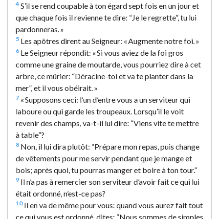
4
S’il se rend coupable à ton égard sept fois en un jour et
que chaque fois il revienne te dire: “Je le regrette”, tu lui
pardonneras. »
5
Les apôtres dirent au Seigneur: « Augmente notre foi. »
6
Le Seigneur répondit: « Si vous aviez de la foi gros
comme une graine de moutarde, vous pourriez dire à cet
arbre, ce mûrier: “Déracine-toi et va te planter dans la
mer”, et il vous obéirait. »
7
« Supposons ceci: l’un d’entre vous a un serviteur qui
laboure ou qui garde les troupeaux. Lorsqu’il le voit
revenir des champs, va-t-il lui dire: “Viens vite te mettre
à table”?
8
Non, il lui dira plutôt: “Prépare mon repas, puis change
de vêtements pour me servir pendant que je mange et
bois; après quoi, tu pourras manger et boire à ton tour.”
9
Il n’a pas à remercier son serviteur d’avoir fait ce qui lui
était ordonné, n’est-ce pas?
10
Il en va de même pour vous: quand vous aurez fait tout
ce qui vous est ordonné, dites: “Nous sommes de simples