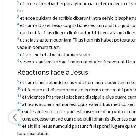
2
et ecce offerebant ei paralyticum iacentem in lecto et vid
tua
3
et ecce quidam de scribis dixerunt intra se hic blasphem
4
et cum vidisset Iesus cogitationes eorum dixit ut quid co
5
quid est facilius dicere dimittuntur tibi peccata aut dice
6
ut sciatis autem quoniam Filius hominis habet potestatem 
vade in domum tuam
7
et surrexit et abiit in domum suam
8
videntes autem turbae timuerunt et glorificaverunt Deu
Réactions face à Jésus
9
et cum transiret inde Iesus vidit hominem sedentem in te
10
et factum est discumbente eo in domo ecce multi public
11
et videntes Pharisaei dicebant discipulis eius quare c
12
at Iesus audiens ait non est opus valentibus medico se
13
euntes autem discite quid est misericordiam volo et non
14
tunc accesserunt ad eum discipuli Iohannis dicentes quar
15
et ait illis Iesus numquid possunt filii sponsi lugere qu
tunc ieiunabunt