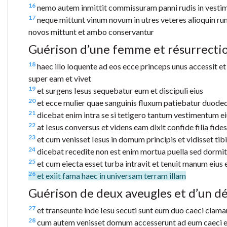
16
nemo autem inmittit commissuram panni rudis in vestimen
17
neque mittunt vinum novum in utres veteres alioquin rum
novos mittunt et ambo conservantur
Guérison d’une femme et résurrection
18
haec illo loquente ad eos ecce princeps unus accessit 
super eam et vivet
19
et surgens Iesus sequebatur eum et discipuli eius
20
et ecce mulier quae sanguinis fluxum patiebatur duodeci
21
dicebat enim intra se si tetigero tantum vestimentum ei
22
at Iesus conversus et videns eam dixit confide filia fides 
23
et cum venisset Iesus in domum principis et vidisset ti
24
dicebat recedite non est enim mortua puella sed dormi
25
et cum eiecta esset turba intravit et tenuit manum eius e
26
et exiit fama haec in universam terram illam
Guérison de deux aveugles et d’un 
27
et transeunte inde Iesu secuti sunt eum duo caeci claman
28
cum autem venisset domum accesserunt ad eum caeci et di