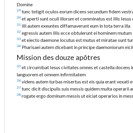
Domine
29
tunc tetigit oculos eorum dicens secundum fidem vestr
30
et aperti sunt oculi illorum et comminatus est illis Iesus
31
illi autem exeuntes diffamaverunt eum in tota terra illa
32
egressis autem illis ecce obtulerunt ei hominem mut
33
et eiecto daemone locutus est mutus et miratae sunt tur
34
Pharisaei autem dicebant in principe daemoniorum eic
Mission des douze apôtres
35
et circumibat Iesus civitates omnes et castella docens
languorem et omnem infirmitatem
36
videns autem turbas misertus est eis quia erant vexati 
37
tunc dicit discipulis suis messis quidem multa operarii 
38
rogate ergo dominum messis ut eiciat operarios in me