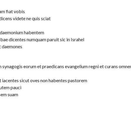
am fiat vobis
 dicens videte ne quis sciat
um daemonium habentem
bae dicentes numquam paruit sic in Israhel
it daemones
 in synagogis eorum et praedicans evangelium regni et curans omn
et iacentes sicut oves non habentes pastorem
autem pauci
ssem suam