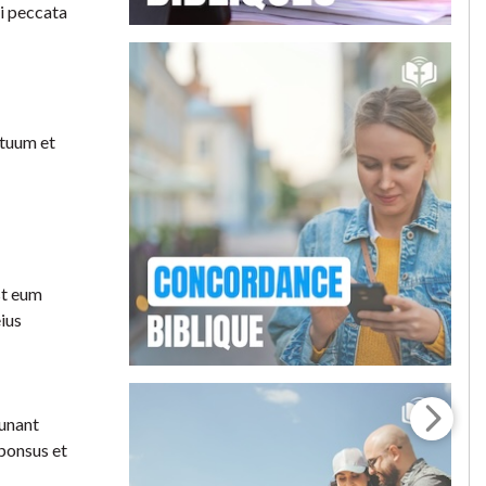
bi peccata
 tuum et
st eum
ius
iunant
sponsus et