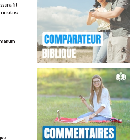
ssura fit
 in utres
e manum
que