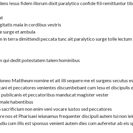
ens Iesus fidem illorum dixit paralytico confide fili remittuntur ti
at
gitatis mala in cordibus vestris
re surge et ambula
in terra dimittendi peccata tunc ait paralytico surge tolle lectum
m qui dedit potestatem talem hominibus
loneo Mattheum nomine et ait illi sequere me et surgens secutus e
ani et peccatores venientes discumbebant cum Iesu et discipulis e
um publicanis et peccatoribus manducat magister vester
d male habentibus
 sacrificium non enim veni vocare iustos sed peccatores
e nos et Pharisaei ieiunamus frequenter discipuli autem tui non ie
amdiu cum illis est sponsus venient autem dies cum auferetur ab eis 