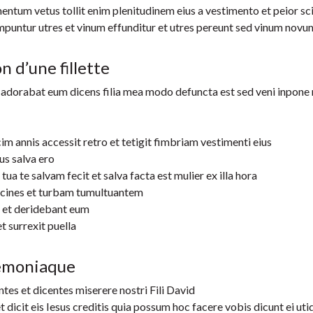
tum vetus tollit enim plenitudinem eius a vestimento et peior sci
puntur utres et vinum effunditur et utres pereunt sed vinum novum
 d’une fillette
et adorabat eum dicens filia mea modo defuncta est sed veni inpon
m annis accessit retro et tetigit fimbriam vestimenti eius
us salva ero
tua te salvam fecit et salva facta est mulier ex illa hora
bicines et turbam tumultuantem
t et deridebant eum
t surrexit puella
démoniaque
tes et dicentes miserere nostri Fili David
cit eis Iesus creditis quia possum hoc facere vobis dicunt ei uti