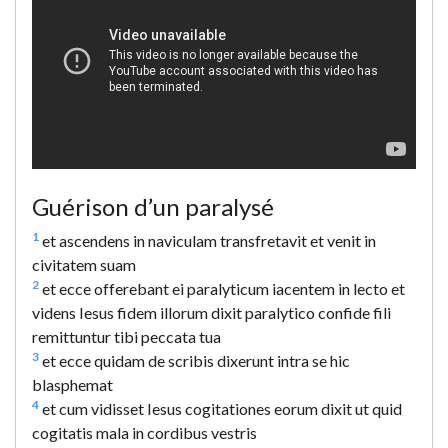
Guérison d’un paralysé
1
et ascendens in naviculam transfretavit et venit in
civitatem suam
2
et ecce offerebant ei paralyticum iacentem in lecto et
videns Iesus fidem illorum dixit paralytico confide fili
remittuntur tibi peccata tua
3
et ecce quidam de scribis dixerunt intra se hic
blasphemat
4
et cum vidisset Iesus cogitationes eorum dixit ut quid
cogitatis mala in cordibus vestris