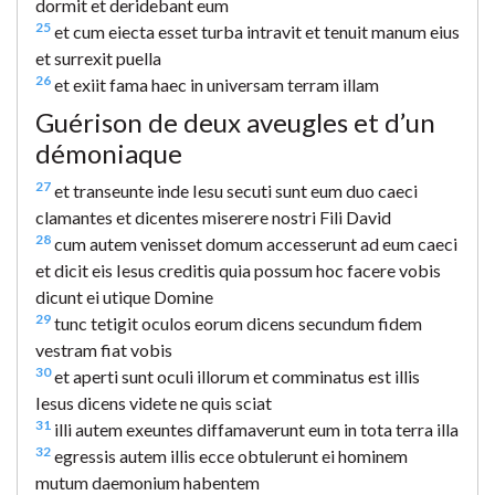
dormit et deridebant eum
25
et cum eiecta esset turba intravit et tenuit manum eius
et surrexit puella
26
et exiit fama haec in universam terram illam
Guérison de deux aveugles et d’un
démoniaque
27
et transeunte inde Iesu secuti sunt eum duo caeci
clamantes et dicentes miserere nostri Fili David
28
cum autem venisset domum accesserunt ad eum caeci
et dicit eis Iesus creditis quia possum hoc facere vobis
dicunt ei utique Domine
29
tunc tetigit oculos eorum dicens secundum fidem
vestram fiat vobis
30
et aperti sunt oculi illorum et comminatus est illis
Iesus dicens videte ne quis sciat
31
illi autem exeuntes diffamaverunt eum in tota terra illa
32
egressis autem illis ecce obtulerunt ei hominem
mutum daemonium habentem