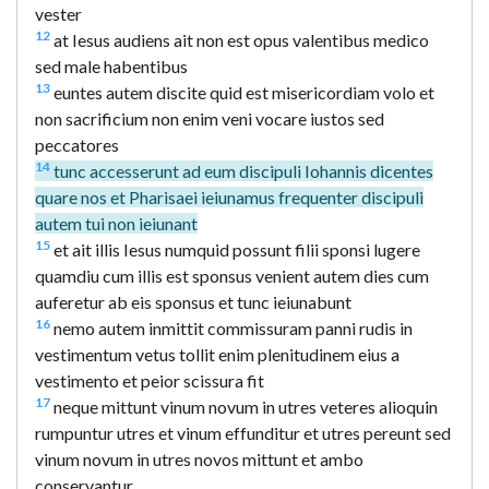
vester
12
at Iesus audiens ait non est opus valentibus medico
sed male habentibus
13
euntes autem discite quid est misericordiam volo et
non sacrificium non enim veni vocare iustos sed
peccatores
14
tunc accesserunt ad eum discipuli Iohannis dicentes
quare nos et Pharisaei ieiunamus frequenter discipuli
autem tui non ieiunant
15
et ait illis Iesus numquid possunt filii sponsi lugere
quamdiu cum illis est sponsus venient autem dies cum
auferetur ab eis sponsus et tunc ieiunabunt
16
nemo autem inmittit commissuram panni rudis in
vestimentum vetus tollit enim plenitudinem eius a
vestimento et peior scissura fit
17
neque mittunt vinum novum in utres veteres alioquin
rumpuntur utres et vinum effunditur et utres pereunt sed
vinum novum in utres novos mittunt et ambo
conservantur