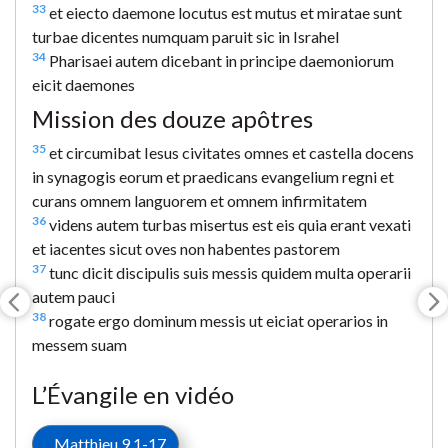
33
et eiecto daemone locutus est mutus et miratae sunt
turbae dicentes numquam paruit sic in Israhel
34
Pharisaei autem dicebant in principe daemoniorum
eicit daemones
Mission des douze apôtres
35
et circumibat Iesus civitates omnes et castella docens
in synagogis eorum et praedicans evangelium regni et
curans omnem languorem et omnem infirmitatem
36
videns autem turbas misertus est eis quia erant vexati
et iacentes sicut oves non habentes pastorem
37
tunc dicit discipulis suis messis quidem multa operarii
autem pauci
38
rogate ergo dominum messis ut eiciat operarios in
messem suam
L’Évangile en vidéo
Matthieu 9.1-17