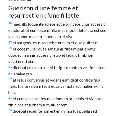
Guérison d’une femme et
résurrection d’une fillette
18
haec illo loquente ad eos ecce princeps unus accessit
et adorabat eum dicens filia mea modo defuncta est sed
veni inpone manum super eam et vivet
19
et surgens Iesus sequebatur eum et discipuli eius
20
et ecce mulier quae sanguinis fluxum patiebatur
duodecim annis accessit retro et tetigit fimbriam
vestimenti eius
21
dicebat enim intra se si tetigero tantum vestimentum
eius salva ero
22
at Iesus conversus et videns eam dixit confide filia
fides tua te salvam fecit et salva facta est mulier ex illa
hora
23
et cum venisset Iesus in domum principis et vidisset
tibicines et turbam tumultuantem
24
dicebat recedite non est enim mortua puella sed