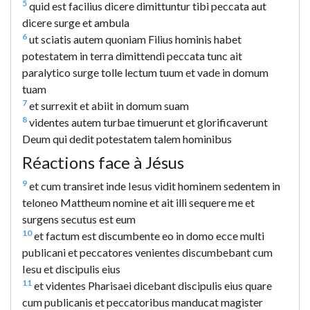
5
quid est facilius dicere dimittuntur tibi peccata aut
dicere surge et ambula
6
ut sciatis autem quoniam Filius hominis habet
potestatem in terra dimittendi peccata tunc ait
paralytico surge tolle lectum tuum et vade in domum
tuam
7
et surrexit et abiit in domum suam
8
videntes autem turbae timuerunt et glorificaverunt
Deum qui dedit potestatem talem hominibus
Réactions face à Jésus
9
et cum transiret inde Iesus vidit hominem sedentem in
teloneo Mattheum nomine et ait illi sequere me et
surgens secutus est eum
10
et factum est discumbente eo in domo ecce multi
publicani et peccatores venientes discumbebant cum
Iesu et discipulis eius
11
et videntes Pharisaei dicebant discipulis eius quare
cum publicanis et peccatoribus manducat magister