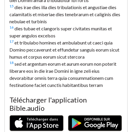
diei Domini amara tribulabitur ibi fortis
15
dies irae dies illa dies tribulationis et angustiae dies
calamitatis et miseriae dies tenebrarum et caliginis dies
nebulae et turbinis
16
dies tubae et clangoris super civitates munitas et
super angulos excelsos
17
et tribulabo homines et ambulabunt ut caeci quia
Domino peccaverunt et effundetur sanguis eorum sicut
humus et corpus eorum sicut stercora
18
sed et argentum eorum et aurum eorum non poterit
liberare eos in die irae Domini in igne zeli eius
devorabitur omnis terra quia consummationem cum
festinatione faciet cunctis habitantibus terram
Télécharger l'application
Bible.audio