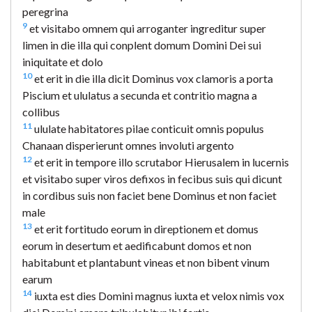
peregrina
9
et visitabo omnem qui arroganter ingreditur super
limen in die illa qui conplent domum Domini Dei sui
iniquitate et dolo
10
et erit in die illa dicit Dominus vox clamoris a porta
Piscium et ululatus a secunda et contritio magna a
collibus
11
ululate habitatores pilae conticuit omnis populus
Chanaan disperierunt omnes involuti argento
12
et erit in tempore illo scrutabor Hierusalem in lucernis
et visitabo super viros defixos in fecibus suis qui dicunt
in cordibus suis non faciet bene Dominus et non faciet
male
13
et erit fortitudo eorum in direptionem et domus
eorum in desertum et aedificabunt domos et non
habitabunt et plantabunt vineas et non bibent vinum
earum
14
iuxta est dies Domini magnus iuxta et velox nimis vox