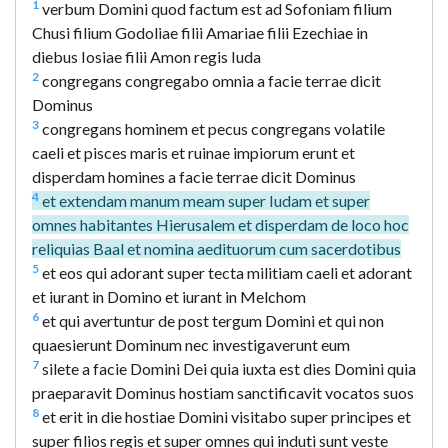
1
verbum Domini quod factum est ad Sofoniam filium
Chusi filium Godoliae filii Amariae filii Ezechiae in
diebus Iosiae filii Amon regis Iuda
2
congregans congregabo omnia a facie terrae dicit
Dominus
3
congregans hominem et pecus congregans volatile
caeli et pisces maris et ruinae impiorum erunt et
disperdam homines a facie terrae dicit Dominus
4
et extendam manum meam super Iudam et super
omnes habitantes Hierusalem et disperdam de loco hoc
reliquias Baal et nomina aedituorum cum sacerdotibus
5
et eos qui adorant super tecta militiam caeli et adorant
et iurant in Domino et iurant in Melchom
6
et qui avertuntur de post tergum Domini et qui non
quaesierunt Dominum nec investigaverunt eum
7
silete a facie Domini Dei quia iuxta est dies Domini quia
praeparavit Dominus hostiam sanctificavit vocatos suos
8
et erit in die hostiae Domini visitabo super principes et
super filios regis et super omnes qui induti sunt veste