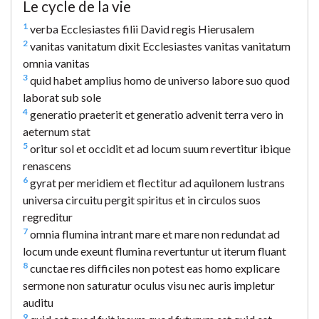
Le cycle de la vie
1
verba Ecclesiastes filii David regis Hierusalem
2
vanitas vanitatum dixit Ecclesiastes vanitas vanitatum
omnia vanitas
3
quid habet amplius homo de universo labore suo quod
laborat sub sole
4
generatio praeterit et generatio advenit terra vero in
aeternum stat
5
oritur sol et occidit et ad locum suum revertitur ibique
renascens
6
gyrat per meridiem et flectitur ad aquilonem lustrans
universa circuitu pergit spiritus et in circulos suos
regreditur
7
omnia flumina intrant mare et mare non redundat ad
locum unde exeunt flumina revertuntur ut iterum fluant
8
cunctae res difficiles non potest eas homo explicare
sermone non saturatur oculus visu nec auris impletur
auditu
9