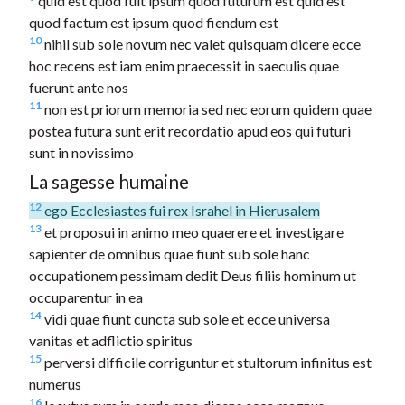
quid est quod fuit ipsum quod futurum est quid est
quod factum est ipsum quod fiendum est
10
nihil sub sole novum nec valet quisquam dicere ecce
hoc recens est iam enim praecessit in saeculis quae
fuerunt ante nos
11
non est priorum memoria sed nec eorum quidem quae
postea futura sunt erit recordatio apud eos qui futuri
sunt in novissimo
La sagesse humaine
12
ego Ecclesiastes fui rex Israhel in Hierusalem
13
et proposui in animo meo quaerere et investigare
sapienter de omnibus quae fiunt sub sole hanc
occupationem pessimam dedit Deus filiis hominum ut
occuparentur in ea
14
vidi quae fiunt cuncta sub sole et ecce universa
vanitas et adflictio spiritus
15
perversi difficile corriguntur et stultorum infinitus est
numerus
16