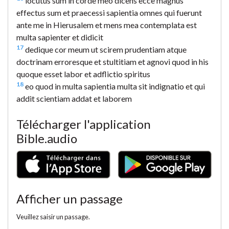
locutus sum in corde meo dicens ecce magnus
effectus sum et praecessi sapientia omnes qui fuerunt
ante me in Hierusalem et mens mea contemplata est
multa sapienter et didicit
17
dedique cor meum ut scirem prudentiam atque
doctrinam erroresque et stultitiam et agnovi quod in his
quoque esset labor et adflictio spiritus
18
eo quod in multa sapientia multa sit indignatio et qui
addit scientiam addat et laborem
Télécharger l'application
Bible.audio
Afficher un passage
Veuillez saisir un passage.