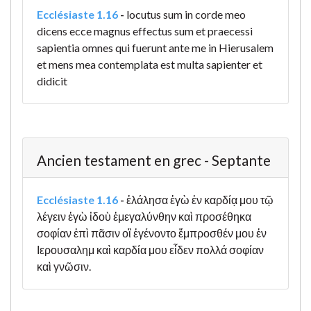
Ecclésiaste 1.16
-
locutus sum in corde meo
dicens ecce magnus effectus sum et praecessi
sapientia omnes qui fuerunt ante me in Hierusalem
et mens mea contemplata est multa sapienter et
didicit
Ancien testament en grec - Septante
Ecclésiaste 1.16
-
ἐλάλησα ἐγὼ ἐν καρδίᾳ μου τῷ
λέγειν ἐγὼ ἰδοὺ ἐμεγαλύνθην καὶ προσέθηκα
σοφίαν ἐπὶ πᾶσιν οἳ ἐγένοντο ἔμπροσθέν μου ἐν
Ιερουσαλημ καὶ καρδία μου εἶδεν πολλά σοφίαν
καὶ γνῶσιν.