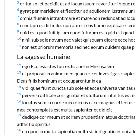
5
oritur sol et occidit et ad locum suum revertitur ibique 
6
gyrat per meridiem et flectitur ad aquilonem lustrans univ
7
omnia flumina intrant mare et mare non redundat ad locu
8
cunctae res difficiles non potest eas homo explicare ser
9
quid est quod fuit ipsum quod futurum est quid est quod
10
nihil sub sole novum nec valet quisquam dicere ecce hoc
11
non est priorum memoria sed nec eorum quidem quae post
La sagesse humaine
12
ego Ecclesiastes fui rex Israhel in Hierusalem
13
et proposui in animo meo quaerere et investigare sapi
Deus filiis hominum ut occuparentur in ea
14
vidi quae fiunt cuncta sub sole et ecce universa vanitas e
15
perversi difficile corriguntur et stultorum infinitus est
16
locutus sum in corde meo dicens ecce magnus effectus s
mea contemplata est multa sapienter et didicit
17
dedique cor meum ut scirem prudentiam atque doctrinam 
adflictio spiritus
18
eo quod in multa sapientia multa sit indignatio et qui a