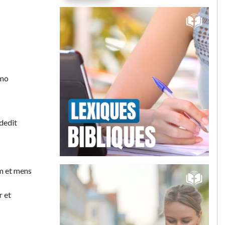
imo
dedit
m et mens
r et