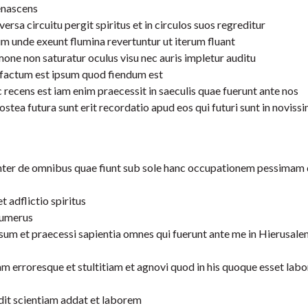
renascens
ersa circuitu pergit spiritus et in circulos suos regreditur
m unde exeunt flumina revertuntur ut iterum fluant
mone non saturatur oculus visu nec auris impletur auditu
 factum est ipsum quod fiendum est
 recens est iam enim praecessit in saeculis quae fuerunt ante nos
ea futura sunt erit recordatio apud eos qui futuri sunt in noviss
enter de omnibus quae fiunt sub sole hanc occupationem pessimam 
t adflictio spiritus
 numerus
um et praecessi sapientia omnes qui fuerunt ante me in Hierusale
erroresque et stultitiam et agnovi quod in his quoque esset labo
ddit scientiam addat et laborem