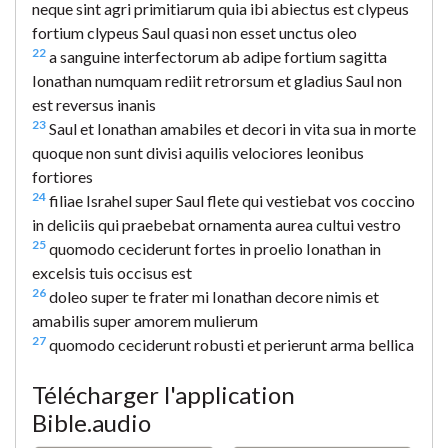
neque sint agri primitiarum quia ibi abiectus est clypeus
fortium clypeus Saul quasi non esset unctus oleo
22
a sanguine interfectorum ab adipe fortium sagitta
Ionathan numquam rediit retrorsum et gladius Saul non
est reversus inanis
23
Saul et Ionathan amabiles et decori in vita sua in morte
quoque non sunt divisi aquilis velociores leonibus
fortiores
24
filiae Israhel super Saul flete qui vestiebat vos coccino
in deliciis qui praebebat ornamenta aurea cultui vestro
25
quomodo ceciderunt fortes in proelio Ionathan in
excelsis tuis occisus est
26
doleo super te frater mi Ionathan decore nimis et
amabilis super amorem mulierum
27
quomodo ceciderunt robusti et perierunt arma bellica
Télécharger l'application
Bible.audio