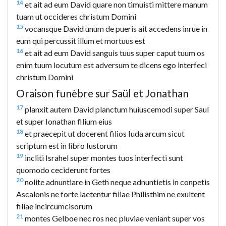
14
et ait ad eum David quare non timuisti mittere manum
tuam ut occideres christum Domini
15
vocansque David unum de pueris ait accedens inrue in
eum qui percussit illum et mortuus est
16
et ait ad eum David sanguis tuus super caput tuum os
enim tuum locutum est adversum te dicens ego interfeci
christum Domini
Oraison funèbre sur Saül et Jonathan
17
planxit autem David planctum huiuscemodi super Saul
et super Ionathan filium eius
18
et praecepit ut docerent filios Iuda arcum sicut
scriptum est in libro Iustorum
19
incliti Israhel super montes tuos interfecti sunt
quomodo ceciderunt fortes
20
nolite adnuntiare in Geth neque adnuntietis in conpetis
Ascalonis ne forte laetentur filiae Philisthim ne exultent
filiae incircumcisorum
21
montes Gelboe nec ros nec pluviae veniant super vos