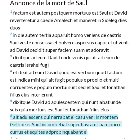
Annonce de la mort de Saül
1
factum est autem postquam mortuus est Saul ut David
reverteretur a caede Amalech et maneret in Siceleg dies
duos
2
in die autem tertia apparuit homo veniens de castris
Saul veste conscissa et pulvere aspersus caput et ut venit
ad David cecidit super faciem suam et adoravit
3
dixitque ad eum David unde venis qui ait ad eum de
castris Israhel fugi
4
et dixit ad eum David quod est verbum quod factum
est indica mihi qui ait fugit populus e proelio et multi
corruentes e populo mortui sunt sed et Saul et Ionathan
filius eius interierunt
5
dixitque David ad adulescentem qui nuntiabat unde
scis quia mortuus est Saul et Ionathan filius eius
6
ait adulescens qui narrabat ei casu veni in montem
Gelboe et Saul incumbebat super hastam suam porro
currus et equites adpropinquabant ei
7