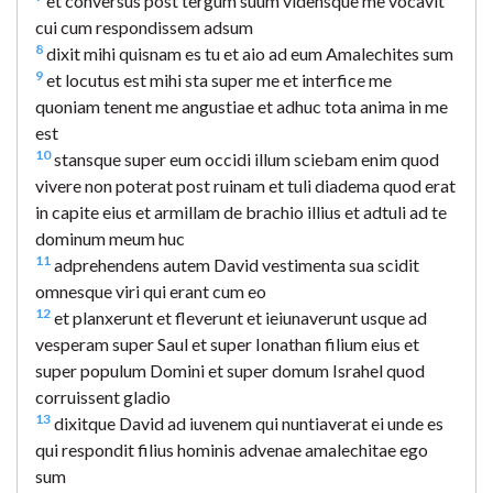
et conversus post tergum suum vidensque me vocavit
cui cum respondissem adsum
8
dixit mihi quisnam es tu et aio ad eum Amalechites sum
9
et locutus est mihi sta super me et interfice me
quoniam tenent me angustiae et adhuc tota anima in me
est
10
stansque super eum occidi illum sciebam enim quod
vivere non poterat post ruinam et tuli diadema quod erat
in capite eius et armillam de brachio illius et adtuli ad te
dominum meum huc
11
adprehendens autem David vestimenta sua scidit
omnesque viri qui erant cum eo
12
et planxerunt et fleverunt et ieiunaverunt usque ad
vesperam super Saul et super Ionathan filium eius et
super populum Domini et super domum Israhel quod
corruissent gladio
13
dixitque David ad iuvenem qui nuntiaverat ei unde es
qui respondit filius hominis advenae amalechitae ego
sum