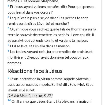
mêmes : Cet homme blasphème.
4
Et Jésus, ayant vu leurs pensées, dit : Pourquoi pensez-
vous le mal dans vos cœurs ?
5
Lequel est le plus aisé, de dire : Tes péchés te sont
remis ; ou de dire : Lève-toi et marche ?
6
Or, afin que vous sachiez que le Fils de l’homme a sur la
terre le pouvoir de remettre les péchés : Lève-toi, dit-Il
au paralytique ; prends ton lit, et va dans ta maison.
7
Et il se leva, et s’en alla dans sa maison.
8
Les foules, voyant cela, furent remplies de crainte, et
glorifièrent Dieu, qui avait donné un tel pouvoir aux
hommes.
Réactions face à Jésus
9
Jésus, sortant de là, vit un homme, appelé Matthieu,
assis au bureau des impots. Et Il lui dit : Suis-Moi. Et se
levant, il Le suivit.
[9.9 Voir Marc, 2, 14 ; Luc, 5, 27.]
10
Or, il arriva que, Jésus étant à table dans la maison,