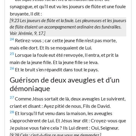
synagogue, et qu’Il eut vu les joueurs de flûte et une foule
bruyante, Il dit :
[9.23
Les joueurs de flûte et la foule.
Les pleureuses et les joueurs
de flûte étaient un accompagnement ordinaire des funérailles.
Voir Jérémie, 9, 17.]
24
Retirez-vous ; car cette jeune fille n’est pas morte,
mais elle dort. Et ils se moquaient de Lui.
25
Lorsque la foule eut été renvoyée, Il entra, et prit la
main de la jeune fille. Et la jeune fille se leva.
26
Et le bruit s’en répandit dans tout le pays.
Guérison de deux aveugles et d’un
démoniaque
27
Comme Jésus sortait de là, deux aveugles Le suivirent,
criant et disant : Ayez pitié de nous, Fils de David.
28
Et lorsqu’Il fut venu dans la maison, les aveugles
s’approchèrent de Lui. Et Jésus leur dit : Croyez-vous que
Je puisse vous faire cela ? Ils Lui dirent : Oui, Seigneur.
[9.28
Cela
; c’est-à-dire ce que vous me demandez.]