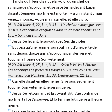
18
Tandis qu’Il leur disait cela, voici qu’un chef de
synagogue s’approcha, et se prosterna devant Lui, en
disant : Seigneur, ma fille est morte il y a un instant ; mais
venez, imposez Votre main sur elle, et elle vivra.
[9.18 Voir Marc, 5, 22 ; Luc, 8, 41. —
Un chef de synagogue
; c’est
ainsi que cet homme est qualifié dans saint Marc et dans saint
Luc. — Son nom était Jaïre.]
19
Jésus, Se levant, le suivait avec Ses disciples.
20
Et voici qu’une femme, qui souffrait d’une perte de
sang depuis douze ans, s’approcha par derrière, et
toucha la frange de Son vêtement.
[9.20 Voir Marc, 5, 25 ; Luc, 8, 43. — Selon la loi, les Hébreux
étaient obligés de porter des franges aux quatre coins de leurs
manteaux (voir Nombres, 15, 38 ; Deutéronome, 22, 12).]
21
Car elle disait en elle-même : Si je puis seulement
toucher Son vêtement, je serai guérie.
22
Jésus, Se retournant et la voyant, dit : Aie confiance,
ma fille, ta foi t’a sauvée. Et la femme fut guérie à l’heure
même.
23
Lorsque Jésus fut arrivé à la maison du chef de