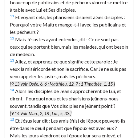
beaucoup de publicains et de pécheurs vinrent se mettre
à table avec Lui et Ses disciples.
11
Et voyant cela, les pharisiens disaient à Ses disciples :
Pourquoi votre Maître mange-t-Il avec les publicains et
les pécheurs ?
12
Mais Jésus les ayant entendus, dit : Ce ne sont pas
ceux qui se portent bien, mais les malades, qui ont besoin
de médecin.
13
Allez, et apprenez ce que signifie cette parole : Je
veux la miséricorde et non le sacrifice. Car Je ne suis pas
venu appeler les justes, mais les pécheurs.
[9.13 Voir Osée, 6, 6 ; Matthieu, 12, 7 ; 1 Timothée, 1, 15.]
14
Alors les disciples de Jean s’approchèrent de Lui, et
dirent : Pourquoi nous et les pharisiens jeûnons-nous
souvent, tandis que Vos disciples ne jeûnent point ?
[9.14 Voir Marc, 2, 18 ; Luc, 5, 33.]
15
Et Jésus leur dit : Les amis (fils) de l’époux peuvent-ils
être dans le deuil pendant que l’époux est avec eux ?
Mais les jours viendront où l’époux leur sera enlevé, et