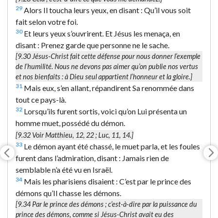
29
Alors Il toucha leurs yeux, en disant : Qu’il vous soit
fait selon votre foi.
30
Et leurs yeux s’ouvrirent. Et Jésus les menaça, en
disant : Prenez garde que personne ne le sache.
[9.30 Jésus-Christ fait cette défense pour nous donner l’exemple
de l’humilité. Nous ne devons pas aimer qu’on publie nos vertus
et nos bienfaits : à Dieu seul appartient l’honneur et la gloire.]
31
Mais eux, s’en allant, répandirent Sa renommée dans
tout ce pays-là.
32
Lorsqu’ils furent sortis, voici qu’on Lui présenta un
homme muet, possédé du démon.
[9.32 Voir Matthieu, 12, 22 ; Luc, 11, 14.]
33
Le démon ayant été chassé, le muet parla, et les foules
furent dans l’admiration, disant : Jamais rien de
semblable n’a été vu en Israël.
34
Mais les pharisiens disaient : C’est par le prince des
démons qu’Il chasse les démons.
[9.34
Par le prince des démons
; c’est-à-dire par la puissance du
prince des démons, comme si Jésus-Christ avait eu des