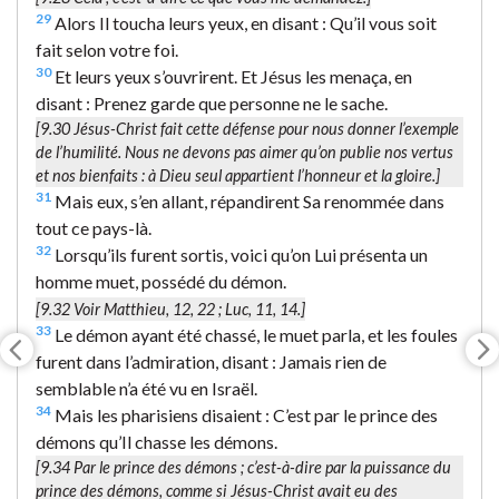
29
Alors Il toucha leurs yeux, en disant : Qu’il vous soit
fait selon votre foi.
30
Et leurs yeux s’ouvrirent. Et Jésus les menaça, en
disant : Prenez garde que personne ne le sache.
[9.30 Jésus-Christ fait cette défense pour nous donner l’exemple
de l’humilité. Nous ne devons pas aimer qu’on publie nos vertus
et nos bienfaits : à Dieu seul appartient l’honneur et la gloire.]
31
Mais eux, s’en allant, répandirent Sa renommée dans
tout ce pays-là.
32
Lorsqu’ils furent sortis, voici qu’on Lui présenta un
homme muet, possédé du démon.
[9.32 Voir Matthieu, 12, 22 ; Luc, 11, 14.]
33
Le démon ayant été chassé, le muet parla, et les foules
furent dans l’admiration, disant : Jamais rien de
semblable n’a été vu en Israël.
34
Mais les pharisiens disaient : C’est par le prince des
démons qu’Il chasse les démons.
[9.34
Par le prince des démons
; c’est-à-dire par la puissance du
prince des démons, comme si Jésus-Christ avait eu des