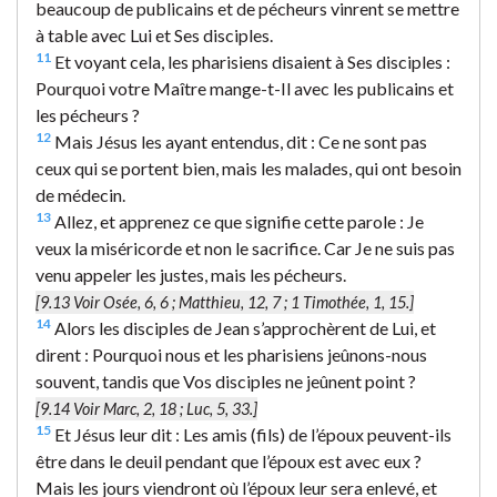
beaucoup de publicains et de pécheurs vinrent se mettre
à table avec Lui et Ses disciples.
11
Et voyant cela, les pharisiens disaient à Ses disciples :
Pourquoi votre Maître mange-t-Il avec les publicains et
les pécheurs ?
12
Mais Jésus les ayant entendus, dit : Ce ne sont pas
ceux qui se portent bien, mais les malades, qui ont besoin
de médecin.
13
Allez, et apprenez ce que signifie cette parole : Je
veux la miséricorde et non le sacrifice. Car Je ne suis pas
venu appeler les justes, mais les pécheurs.
[9.13 Voir Osée, 6, 6 ; Matthieu, 12, 7 ; 1 Timothée, 1, 15.]
14
Alors les disciples de Jean s’approchèrent de Lui, et
dirent : Pourquoi nous et les pharisiens jeûnons-nous
souvent, tandis que Vos disciples ne jeûnent point ?
[9.14 Voir Marc, 2, 18 ; Luc, 5, 33.]
15
Et Jésus leur dit : Les amis (fils) de l’époux peuvent-ils
être dans le deuil pendant que l’époux est avec eux ?
Mais les jours viendront où l’époux leur sera enlevé, et