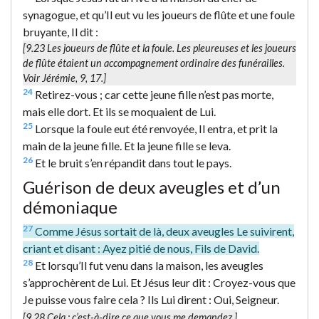
synagogue, et qu’Il eut vu les joueurs de flûte et une foule
bruyante, Il dit :
[9.23
Les joueurs de flûte et la foule.
Les pleureuses et les joueurs
de flûte étaient un accompagnement ordinaire des funérailles.
Voir Jérémie, 9, 17.]
24
Retirez-vous ; car cette jeune fille n’est pas morte,
mais elle dort. Et ils se moquaient de Lui.
25
Lorsque la foule eut été renvoyée, Il entra, et prit la
main de la jeune fille. Et la jeune fille se leva.
26
Et le bruit s’en répandit dans tout le pays.
Guérison de deux aveugles et d’un
démoniaque
27
Comme Jésus sortait de là, deux aveugles Le suivirent,
criant et disant : Ayez pitié de nous, Fils de David.
28
Et lorsqu’Il fut venu dans la maison, les aveugles
s’approchèrent de Lui. Et Jésus leur dit : Croyez-vous que
Je puisse vous faire cela ? Ils Lui dirent : Oui, Seigneur.
[9.28
Cela
; c’est-à-dire ce que vous me demandez.]