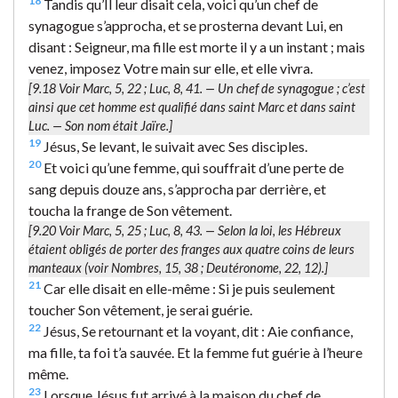
18
Tandis qu’Il leur disait cela, voici qu’un chef de
synagogue s’approcha, et se prosterna devant Lui, en
disant : Seigneur, ma fille est morte il y a un instant ; mais
venez, imposez Votre main sur elle, et elle vivra.
[9.18 Voir Marc, 5, 22 ; Luc, 8, 41. —
Un chef de synagogue
; c’est
ainsi que cet homme est qualifié dans saint Marc et dans saint
Luc. — Son nom était Jaïre.]
19
Jésus, Se levant, le suivait avec Ses disciples.
20
Et voici qu’une femme, qui souffrait d’une perte de
sang depuis douze ans, s’approcha par derrière, et
toucha la frange de Son vêtement.
[9.20 Voir Marc, 5, 25 ; Luc, 8, 43. — Selon la loi, les Hébreux
étaient obligés de porter des franges aux quatre coins de leurs
manteaux (voir Nombres, 15, 38 ; Deutéronome, 22, 12).]
21
Car elle disait en elle-même : Si je puis seulement
toucher Son vêtement, je serai guérie.
22
Jésus, Se retournant et la voyant, dit : Aie confiance,
ma fille, ta foi t’a sauvée. Et la femme fut guérie à l’heure
même.
23
Lorsque Jésus fut arrivé à la maison du chef de