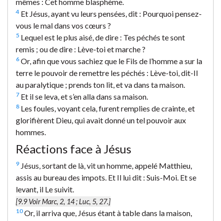
mêmes : Cet homme blasphème.
4
Et Jésus, ayant vu leurs pensées, dit : Pourquoi pensez-
vous le mal dans vos cœurs ?
5
Lequel est le plus aisé, de dire : Tes péchés te sont
remis ; ou de dire : Lève-toi et marche ?
6
Or, afin que vous sachiez que le Fils de l’homme a sur la
terre le pouvoir de remettre les péchés : Lève-toi, dit-Il
au paralytique ; prends ton lit, et va dans ta maison.
7
Et il se leva, et s’en alla dans sa maison.
8
Les foules, voyant cela, furent remplies de crainte, et
glorifièrent Dieu, qui avait donné un tel pouvoir aux
hommes.
Réactions face à Jésus
9
Jésus, sortant de là, vit un homme, appelé Matthieu,
assis au bureau des impots. Et Il lui dit : Suis-Moi. Et se
levant, il Le suivit.
[9.9 Voir Marc, 2, 14 ; Luc, 5, 27.]
10
Or, il arriva que, Jésus étant à table dans la maison,