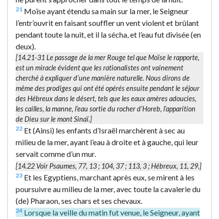
21
Moïse ayant étendu sa main sur la mer, le Seigneur
l’entr’ouvrit en faisant souffler un vent violent et brûlant
pendant toute la nuit, et il la sécha, et l’eau fut divisée (en
deux).
[14.21-31 Le passage de la mer Rouge tel que Moïse le rapporte,
est un miracle évident que les rationalistes ont vainement
cherché à expliquer d’une manière naturelle. Nous dirons de
même des prodiges qui ont été opérés ensuite pendant le séjour
des Hébreux dans le désert, tels que les eaux amères adoucies,
les cailles, la manne, l’eau sortie du rocher d’Horeb, l’apparition
de Dieu sur le mont Sinaï.]
22
Et (Ainsi) les enfants d’Israël marchèrent à sec au
milieu de la mer, ayant l’eau à droite et à gauche, qui leur
servait comme d’un mur.
[14.22 Voir Psaumes, 77, 13 ; 104, 37 ; 113, 3 ; Hébreux, 11, 29.]
23
Et les Egyptiens, marchant après eux, se mirent à les
poursuivre au milieu de la mer, avec toute la cavalerie du
(de) Pharaon, ses chars et ses chevaux.
24
Lorsque la veille du matin fut venue, le Seigneur, ayant