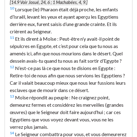
[14.9 Voir Josué, 24, 6 ; 1 Machabées, 4, 9.]
10
Lorsque (le) Pharaon était déjà proche, les enfants
d’Israël, levant les yeux et ayant aperçu les Egyptiens
derrière eux, furent saisis d’une grande crainte. Et ils
crièrent au Seigneur.
11
Et ils dirent à Moïse : Peut-être n’y avait-il point de
sépulcres en Egypte, et c’est pour cela que tu nous as
amenés ici, afin que nous mourions dans le désert. Quel
dessein avais-tu quand tu nous as fait sortir d’Egypte ?
12
N’est-ce pas là ce que nous te disions en Egypte :
Retire-toi de nous afin que nous servions les Egyptiens ?
Car il valait beaucoup mieux que nous leur fussions leurs
esclaves que de mourir dans ce désert.
13
Moïse répondit au peuple : Ne craignez point,
demeurez fermes et considérez les merveilles (grandes
œuvres) que le Seigneur doit faire aujourd’hui ; car ces
Egyptiens que vous voyez devant vous, vous ne les
verrez plus jamais.
14
Le Seigneur combattra pour vous, et vous demeurerez