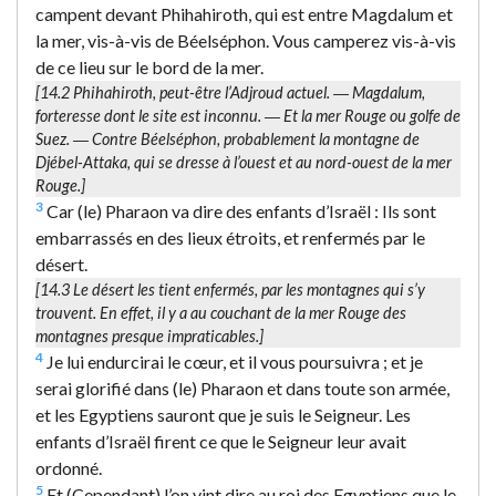
campent devant Phihahiroth, qui est entre Magdalum et
la mer, vis-à-vis de Béelséphon. Vous camperez vis-à-vis
de ce lieu sur le bord de la mer.
[14.2
Phihahiroth
, peut-être l’Adjroud actuel. ―
Magdalum
,
forteresse dont le site est inconnu. ―
Et la mer
Rouge ou golfe de
Suez. ―
Contre Béelséphon
, probablement la montagne de
Djébel-Attaka, qui se dresse à l’ouest et au nord-ouest de la mer
Rouge.]
3
Car (le) Pharaon va dire des enfants d’Israël : Ils sont
embarrassés en des lieux étroits, et renfermés par le
désert.
[14.3
Le désert les tient enfermés
, par les montagnes qui s’y
trouvent. En effet, il y a au couchant de la mer Rouge des
montagnes presque impraticables.]
4
Je lui endurcirai le cœur, et il vous poursuivra ; et je
serai glorifié dans (le) Pharaon et dans toute son armée,
et les Egyptiens sauront que je suis le Seigneur. Les
enfants d’Israël firent ce que le Seigneur leur avait
ordonné.
5
Et (Cependant) l’on vint dire au roi des Egyptiens que le