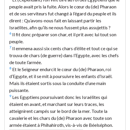
peuple avait pris la fuite. Alors le cœur du (de) Pharaon
et de ses serviteurs fut changé à l’égard du peuple et ils
dirent : Qu’avons-nous fait en laissant partir les
Israélites, afin qu’ils ne nous fussent plus assujettis ?
6
Il fit donc préparer son char, et il prit avec lui tout son
peuple.
7
Il emmena aussi six cents chars d’élite et tout ce qui se
trouva de chars (de guerre) dans l’Egypte, avec les chefs
de toute l’armée.
8
Et le Seigneur endurcit le cœur du (de) Pharaon, roi
d’Egypte, et il se mit à poursuivre les enfants d’Israël.
Mais ils étaient sortis sous la conduite d’une main
puissante.
9
Les Egyptiens poursuivant donc les Israélites qui
étaient en avant, et marchant sur leurs traces, les
atteignirent campés sur le bord de la mer. Toute la
cavalerie et les chars du (de) Pharaon avec toute son
armée étaient à Phihahiroth, vis-à-vis de Béelséphon.