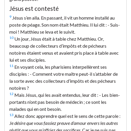
Jésus est contesté
9
Jésus s’en alla. En passant, il vit un homme installé au
poste de péage. Son nom était Matthieu. Il lui dit : - Suis-
moi ! Matthieu se leva et le suivit.
10
Un jour, Jésus était à table chez Matthieu. Or,
beaucoup de collecteurs d’impôts et de pécheurs
notoires étaient venus et avaient pris place à table avec
lui et ses disciples.
11
En voyant cela, les pharisiens interpellèrent ses
disciples : - Comment votre maître peut-il s’attabler de
la sorte avec des collecteurs d’impôts et des pécheurs
notoires ?
12
Mais Jésus, qui les avait entendus, leur dit : - Les bien-
portants n’ont pas besoin de médecin ; ce sont les
malades qui en ont besoin.
13
Allez donc apprendre quel est le sens de cette parole :
Je désire que vous fassiez preuve d’amour envers les autres
plutôt que vous m’offriez des sacrifices
. Car je ne suis pas