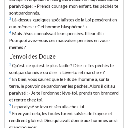
paralytique : - Prends courage, mon enfant, tes péchés te
sont pardonnés.
3
Là-dessus, quelques spécialistes de la Loi pensèrent en
eux-mêmes : « Cet homme blasphème ! »
4
Mais Jésus connaissait leurs pensées. Il leur dit : -
Pourquoi avez-vous ces mauvaises pensées en vous-
mêmes ?
L’envoi des Douze
5
Qu’est-ce qui est le plus facile ? Dire : « Tes péchés te
sont pardonnés » ou dire : « Lève-toi et marche » ?
6
Eh bien, vous saurez que le Fils de l’homme a, sur la
terre, le pouvoir de pardonner les péchés. Alors il dit au
paralysé : - Je te l’ordonne : lève-toi, prends ton brancard
et rentre chez toi.
7
Le paralysé se leva et s’en alla chez lui.
8
En voyant cela, les foules furent saisies de frayeur et
rendirent gloire à Dieu qui avait donné aux hommes un si
grand pouvoir.