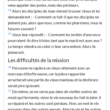
venu appeler des justes, mais des pécheurs.
14
Alors les disciples de Jean vinrent trouver Jésus et lui
demandèrent : - Comment se fait-il que tes disciples ne
jeûnent pas, alors que nous, comme les pharisiens, nous le
faisons souvent ?
15
Jésus leur répondit : - Comment les invités d’une noce
pourraient-ils être tristes tant que le marié est avec eux ?
Le temps viendra où celui-ci leur sera enlevé. Alors ils
jeûneront.
Les difficultés de la mission
16
Personne ne rapièce un vieux vêtement avec un
morceau d’étoffe neuve, car la pièce rapportée
arracherait une partie du vieux manteau et la déchirure
serait pire qu’avant.
17
De même, on ne verse pas dans de vieilles outres du
moût qui fermente, sinon le vin nouveau les fait éclater, il
se répand et les outres sont perdues. Non, on met le vin
nouveau dans des outres neuves. Ainsi le vin et les outres