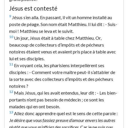
Jésus est contesté
9
Jésus s’en alla. En passant, il vit un homme installé au
poste de péage. Son nom était Matthieu. Il lui dit : - Suis-
moi ! Matthieu se leva et le suivit.
10
Un jour, Jésus était à table chez Matthieu. Or,
beaucoup de collecteurs d’impôts et de pécheurs
notoires étaient venus et avaient pris place à table avec
lui et ses disciples.
11
En voyant cela, les pharisiens interpellèrent ses
disciples : - Comment votre maître peut-il s’attabler de
la sorte avec des collecteurs d’impôts et des pécheurs
notoires ?
12
Mais Jésus, qui les avait entendus, leur dit : - Les bien-
portants n’ont pas besoin de médecin ; ce sont les
malades qui en ont besoin.
13
Allez donc apprendre quel est le sens de cette parole :
Je désire que vous fassiez preuve d’amour envers les autres
plutôt que vous m’offriez des sacrifices
. Car je ne suis pas