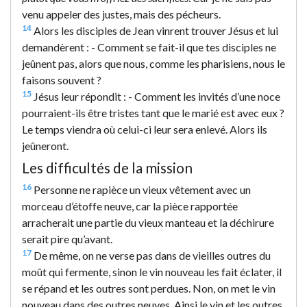
venu appeler des justes, mais des pécheurs.
14
Alors les disciples de Jean vinrent trouver Jésus et lui
demandèrent : - Comment se fait-il que tes disciples ne
jeûnent pas, alors que nous, comme les pharisiens, nous le
faisons souvent ?
15
Jésus leur répondit : - Comment les invités d’une noce
pourraient-ils être tristes tant que le marié est avec eux ?
Le temps viendra où celui-ci leur sera enlevé. Alors ils
jeûneront.
Les difficultés de la mission
16
Personne ne rapièce un vieux vêtement avec un
morceau d’étoffe neuve, car la pièce rapportée
arracherait une partie du vieux manteau et la déchirure
serait pire qu’avant.
17
De même, on ne verse pas dans de vieilles outres du
moût qui fermente, sinon le vin nouveau les fait éclater, il
se répand et les outres sont perdues. Non, on met le vin
nouveau dans des outres neuves. Ainsi le vin et les outres