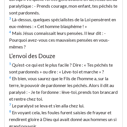
paralytique : - Prends courage, mon enfant, tes péchés te
sont pardonnés.
3
Là-dessus, quelques spécialistes de la Loi pensèrent en
eux-mêmes : « Cet homme blasphème ! »
4
Mais Jésus connaissait leurs pensées. Il leur dit : -
Pourquoi avez-vous ces mauvaises pensées en vous-
mêmes ?
L’envoi des Douze
5
Qu’est-ce qui est le plus facile ? Dire : « Tes péchés te
sont pardonnés » ou dire : « Lève-toi et marche » ?
6
Eh bien, vous saurez que le Fils de l’homme a, sur la
terre, le pouvoir de pardonner les péchés. Alors il dit au
paralysé : - Je te l’ordonne : lève-toi, prends ton brancard
et rentre chez toi.
7
Le paralysé se leva et s’en alla chez lui.
8
En voyant cela, les foules furent saisies de frayeur et
rendirent gloire à Dieu qui avait donné aux hommes un si
grand pouvoir.