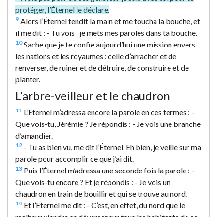
protéger, l’Éternel le déclare.
9
Alors l’Éternel tendit la main et me toucha la bouche, et
il me dit : - Tu vois : je mets mes paroles dans ta bouche.
10
Sache que je te confie aujourd’hui une mission envers
les nations et les royaumes : celle d’arracher et de
renverser, de ruiner et de détruire, de construire et de
planter.
L’arbre-veilleur et le chaudron
11
L’Éternel m’adressa encore la parole en ces termes : -
Que vois-tu, Jérémie ? Je répondis : - Je vois une branche
d’amandier.
12
- Tu as bien vu, me dit l’Éternel. Eh bien, je veille sur ma
parole pour accomplir ce que j’ai dit.
13
Puis l’Éternel m’adressa une seconde fois la parole : -
Que vois-tu encore ? Et je répondis : - Je vois un
chaudron en train de bouillir et qui se trouve au nord.
14
Et l’Éternel me dit : - C’est, en effet, du nord que le
malheur viendra se déverser sur tous les habitants de ce