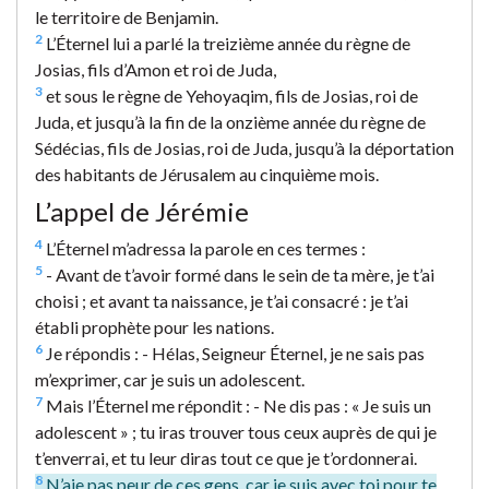
le territoire de Benjamin.
2
L’Éternel lui a parlé la treizième année du règne de
Josias, fils d’Amon et roi de Juda,
3
et sous le règne de Yehoyaqim, fils de Josias, roi de
Juda, et jusqu’à la fin de la onzième année du règne de
Sédécias, fils de Josias, roi de Juda, jusqu’à la déportation
des habitants de Jérusalem au cinquième mois.
L’appel de Jérémie
4
L’Éternel m’adressa la parole en ces termes :
5
- Avant de t’avoir formé dans le sein de ta mère, je t’ai
choisi ; et avant ta naissance, je t’ai consacré : je t’ai
établi prophète pour les nations.
6
Je répondis : - Hélas, Seigneur Éternel, je ne sais pas
m’exprimer, car je suis un adolescent.
7
Mais l’Éternel me répondit : - Ne dis pas : « Je suis un
adolescent » ; tu iras trouver tous ceux auprès de qui je
t’enverrai, et tu leur diras tout ce que je t’ordonnerai.
8
N’aie pas peur de ces gens, car je suis avec toi pour te