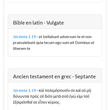
Bible en latin - Vulgate
Jérémie 1.19
-
et bellabunt adversum te et non
praevalebunt quia tecum ego sum ait Dominus ut
liberem te
Ancien testament en grec - Septante
Jérémie 1.19
-
καὶ πολεμήσουσίν σε καὶ οὐ μὴ
δύνωνται πρὸς σέ διότι μετὰ σοῦ ἐγώ εἰμι τοῦ
ἐξαιρεῖσθαί σε εἶπεν κύριος.