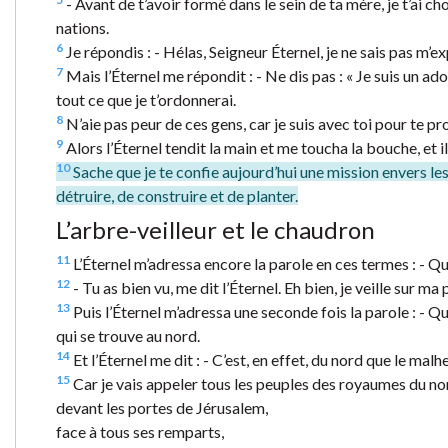
- Avant de t’avoir formé dans le sein de ta mère, je t’ai choi
nations.
6
Je répondis : - Hélas, Seigneur Éternel, je ne sais pas m’ex
7
Mais l’Éternel me répondit : - Ne dis pas : « Je suis un adol
tout ce que je t’ordonnerai.
8
N’aie pas peur de ces gens, car je suis avec toi pour te pro
9
Alors l’Éternel tendit la main et me toucha la bouche, et i
10
Sache que je te confie aujourd’hui une mission envers les 
détruire, de construire et de planter.
L’arbre-veilleur et le chaudron
11
L’Éternel m’adressa encore la parole en ces termes : - Qu
12
- Tu as bien vu, me dit l’Éternel. Eh bien, je veille sur ma
13
Puis l’Éternel m’adressa une seconde fois la parole : - Que
qui se trouve au nord.
14
Et l’Éternel me dit : - C’est, en effet, du nord que le mal
15
Car je vais appeler tous les peuples des royaumes du nord
devant les portes de Jérusalem,
face à tous ses remparts,