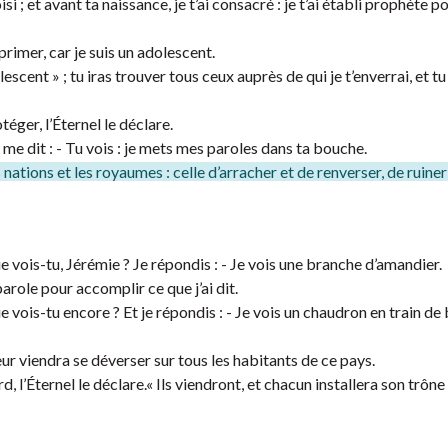
si ; et avant ta naissance, je t’ai consacré : je t’ai établi prophète po
primer, car je suis un adolescent.
escent » ; tu iras trouver tous ceux auprès de qui je t’enverrai, et tu
téger, l’Éternel le déclare.
l me dit : - Tu vois : je mets mes paroles dans ta bouche.
nations et les royaumes : celle d’arracher et de renverser, de ruiner
e vois-tu, Jérémie ? Je répondis : - Je vois une branche d’amandier.
 parole pour accomplir ce que j’ai dit.
 vois-tu encore ? Et je répondis : - Je vois un chaudron en train de b
heur viendra se déverser sur tous les habitants de ce pays.
, l’Éternel le déclare.
« Ils viendront, et chacun installera son trône