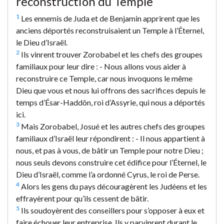
reconstruction du Temple
1
Les ennemis de Juda et de Benjamin apprirent que les
anciens déportés reconstruisaient un Temple à l’Éternel,
le Dieu d’Israël.
2
Ils vinrent trouver Zorobabel et les chefs des groupes
familiaux pour leur dire : - Nous allons vous aider à
reconstruire ce Temple, car nous invoquons le même
Dieu que vous et nous lui offrons des sacrifices depuis le
temps d’Ésar-Haddôn, roi d’Assyrie, qui nous a déportés
ici.
3
Mais Zorobabel, Josué et les autres chefs des groupes
familiaux d’Israël leur répondirent : - Il nous appartient à
nous, et pas à vous, de bâtir un Temple pour notre Dieu ;
nous seuls devons construire cet édifice pour l’Éternel, le
Dieu d’Israël, comme l’a ordonné Cyrus, le roi de Perse.
4
Alors les gens du pays découragèrent les Judéens et les
effrayèrent pour qu’ils cessent de bâtir.
5
Ils soudoyèrent des conseillers pour s’opposer à eux et
faire échouer leur entreprise. Ils y parvinrent durant le