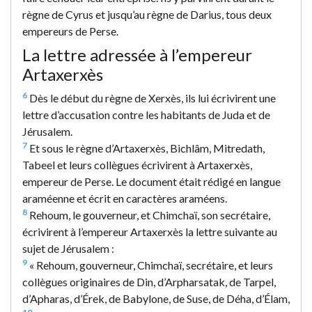
règne de Cyrus et jusqu’au règne de Darius, tous deux
empereurs de Perse.
La lettre adressée à l’empereur
Artaxerxès
6
Dès le début du règne de Xerxès, ils lui écrivirent une
lettre d’accusation contre les habitants de Juda et de
Jérusalem.
7
Et sous le règne d’Artaxerxès, Bichlâm, Mitredath,
Tabeel et leurs collègues écrivirent à Artaxerxès,
empereur de Perse. Le document était rédigé en langue
araméenne et écrit en caractères araméens.
8
Rehoum, le gouverneur, et Chimchaï, son secrétaire,
écrivirent à l’empereur Artaxerxès la lettre suivante au
sujet de Jérusalem :
9
« Rehoum, gouverneur, Chimchaï, secrétaire, et leurs
collègues originaires de Din, d’Arpharsatak, de Tarpel,
d’Apharas, d’Érek, de Babylone, de Suse, de Déha, d’Élam,