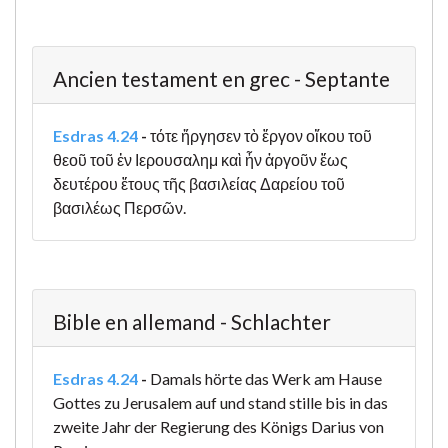
Ancien testament en grec - Septante
Esdras 4.24
-
τότε ἤργησεν τὸ ἔργον οἴκου τοῦ
θεοῦ τοῦ ἐν Ιερουσαλημ καὶ ἦν ἀργοῦν ἕως
δευτέρου ἔτους τῆς βασιλείας Δαρείου τοῦ
βασιλέως Περσῶν.
Bible en allemand - Schlachter
Esdras 4.24
-
Damals hörte das Werk am Hause
Gottes zu Jerusalem auf und stand stille bis in das
zweite Jahr der Regierung des Königs Darius von