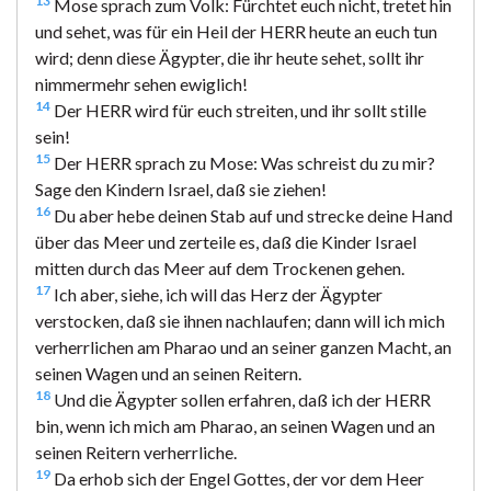
13
Mose sprach zum Volk: Fürchtet euch nicht, tretet hin
und sehet, was für ein Heil der HERR heute an euch tun
wird; denn diese Ägypter, die ihr heute sehet, sollt ihr
nimmermehr sehen ewiglich!
14
Der HERR wird für euch streiten, und ihr sollt stille
sein!
15
Der HERR sprach zu Mose: Was schreist du zu mir?
Sage den Kindern Israel, daß sie ziehen!
16
Du aber hebe deinen Stab auf und strecke deine Hand
über das Meer und zerteile es, daß die Kinder Israel
mitten durch das Meer auf dem Trockenen gehen.
17
Ich aber, siehe, ich will das Herz der Ägypter
verstocken, daß sie ihnen nachlaufen; dann will ich mich
verherrlichen am Pharao und an seiner ganzen Macht, an
seinen Wagen und an seinen Reitern.
18
Und die Ägypter sollen erfahren, daß ich der HERR
bin, wenn ich mich am Pharao, an seinen Wagen und an
seinen Reitern verherrliche.
19
Da erhob sich der Engel Gottes, der vor dem Heer