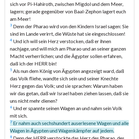
sich vor Pi-Hahiroth, zwischen Migdol und dem Meer,
lagern; gerade gegenüber von Baal-Zephon lagert euch
am Meer!
3
Denn der Pharao wird von den Kindern Israel sagen: Sie
sind im Lande verirrt, die Wüste hat sie eingeschlossen!
4
Und ich will sein Herz verstocken, daß er ihnen
nachjage, und will mich am Pharao und an seiner ganzen
Macht verherrlichen; und die Ägypter sollen erfahren,
daß ich der HERR bin!
5
Als nun dem König von Ägypten angezeigt ward, daß
das Volk fliehe, wandte sich sein und seiner Knechte
Herz gegen das Volk; und sie sprachen: Warum haben
wir das getan, daß wir Israel haben ziehen lassen, daß sie
uns nicht mehr dienen?
6
Und er spannte seinen Wagen an und nahm sein Volk
mit sich.
7
Er nahm auch sechshundert auserlesene Wagen und alle
Wagen in Ägypten und Wagenkämpfer auf jedem.
8
Denn der HERR verstockte das Herz des Pharao, des