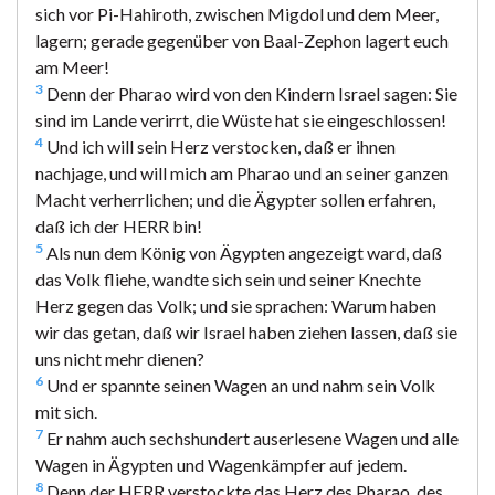
sich vor Pi-Hahiroth, zwischen Migdol und dem Meer,
lagern; gerade gegenüber von Baal-Zephon lagert euch
am Meer!
3
Denn der Pharao wird von den Kindern Israel sagen: Sie
sind im Lande verirrt, die Wüste hat sie eingeschlossen!
4
Und ich will sein Herz verstocken, daß er ihnen
nachjage, und will mich am Pharao und an seiner ganzen
Macht verherrlichen; und die Ägypter sollen erfahren,
daß ich der HERR bin!
5
Als nun dem König von Ägypten angezeigt ward, daß
das Volk fliehe, wandte sich sein und seiner Knechte
Herz gegen das Volk; und sie sprachen: Warum haben
wir das getan, daß wir Israel haben ziehen lassen, daß sie
uns nicht mehr dienen?
6
Und er spannte seinen Wagen an und nahm sein Volk
mit sich.
7
Er nahm auch sechshundert auserlesene Wagen und alle
Wagen in Ägypten und Wagenkämpfer auf jedem.
8
Denn der HERR verstockte das Herz des Pharao, des