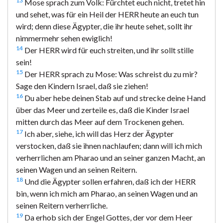
13
Mose sprach zum Volk: Fürchtet euch nicht, tretet hin
und sehet, was für ein Heil der HERR heute an euch tun
wird; denn diese Ägypter, die ihr heute sehet, sollt ihr
nimmermehr sehen ewiglich!
14
Der HERR wird für euch streiten, und ihr sollt stille
sein!
15
Der HERR sprach zu Mose: Was schreist du zu mir?
Sage den Kindern Israel, daß sie ziehen!
16
Du aber hebe deinen Stab auf und strecke deine Hand
über das Meer und zerteile es, daß die Kinder Israel
mitten durch das Meer auf dem Trockenen gehen.
17
Ich aber, siehe, ich will das Herz der Ägypter
verstocken, daß sie ihnen nachlaufen; dann will ich mich
verherrlichen am Pharao und an seiner ganzen Macht, an
seinen Wagen und an seinen Reitern.
18
Und die Ägypter sollen erfahren, daß ich der HERR
bin, wenn ich mich am Pharao, an seinen Wagen und an
seinen Reitern verherrliche.
19
Da erhob sich der Engel Gottes, der vor dem Heer