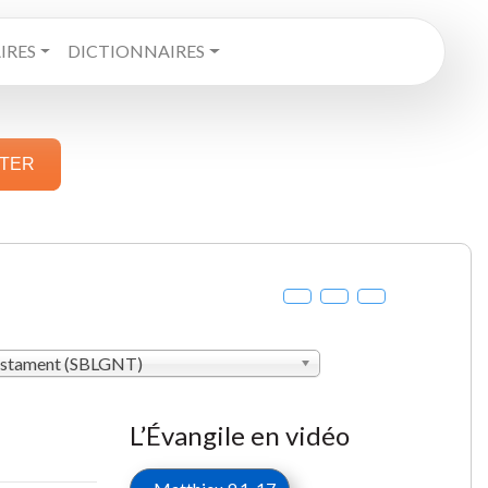
RES
DICTIONNAIRES
STER
estament (SBLGNT)
L’Évangile en vidéo