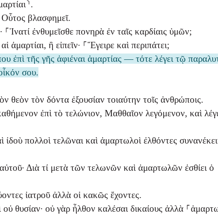
μαρτίαι⸃.
· Οὗτος βλασφημεῖ.
· ⸀Ἱνατί ἐνθυμεῖσθε πονηρὰ ἐν ταῖς καρδίαις ὑμῶν;
αἱ ἁμαρτίαι, ἢ εἰπεῖν· ⸀Ἔγειρε καὶ περιπάτει;
ώπου ἐπὶ τῆς γῆς ἀφιέναι ἁμαρτίας — τότε λέγει τῷ παραλυ
οἶκόν σου.
ὸν θεὸν τὸν δόντα ἐξουσίαν τοιαύτην τοῖς ἀνθρώποις.
αθήμενον ἐπὶ τὸ τελώνιον, Μαθθαῖον λεγόμενον, καὶ λέγ
αὶ ἰδοὺ πολλοὶ τελῶναι καὶ ἁμαρτωλοὶ ἐλθόντες συνανέκε
 αὐτοῦ· Διὰ τί μετὰ τῶν τελωνῶν καὶ ἁμαρτωλῶν ἐσθίει ὁ
ύοντες ἰατροῦ ἀλλὰ οἱ κακῶς ἔχοντες.
ὶ οὐ θυσίαν· οὐ γὰρ ἦλθον καλέσαι δικαίους ἀλλὰ ⸀ἁμαρτ