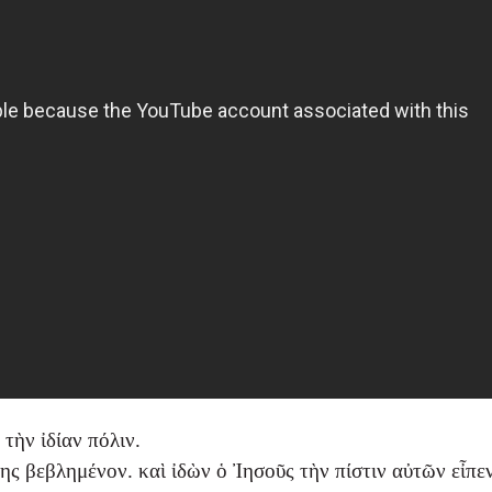
τὴν ἰδίαν πόλιν.
ς βεβλημένον. καὶ ἰδὼν ὁ Ἰησοῦς τὴν πίστιν αὐτῶν εἶπε