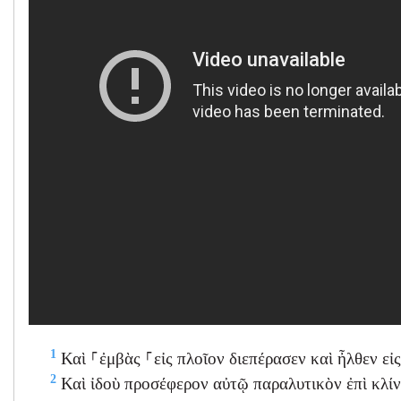
1
Καὶ ⸀ἐμβὰς ⸀εἰς πλοῖον διεπέρασεν καὶ ἦλθεν εἰς 
2
Καὶ ἰδοὺ προσέφερον αὐτῷ παραλυτικὸν ἐπὶ κλίνη