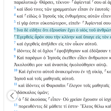
παραλυτικῷ· Θάρσει, τέκνον· ⸀ἀφίενταί ⸂σου αἱ ἁ
3
καὶ ἰδού τινες τῶν γραμματέων εἶπαν ἐν ἑαυτοῖς
4
καὶ ⸀εἰδὼς ὁ Ἰησοῦς τὰς ἐνθυμήσεις αὐτῶν εἶπεν
5
τί γάρ ἐστιν εὐκοπώτερον, εἰπεῖν· ⸀Ἀφίενταί σου 
6
ἵνα δὲ εἰδῆτε ὅτι ἐξουσίαν ἔχει ὁ υἱὸς τοῦ ἀνθρ
⸀Ἐγερθεὶς ἆρόν σου τὴν κλίνην καὶ ὕπαγε εἰς τὸν 
7
καὶ ἐγερθεὶς ἀπῆλθεν εἰς τὸν οἶκον αὐτοῦ.
8
ἰδόντες δὲ οἱ ὄχλοι ⸀ἐφοβήθησαν καὶ ἐδόξασαν τ
9
Καὶ παράγων ὁ Ἰησοῦς ἐκεῖθεν εἶδεν ἄνθρωπον κ
Ἀκολούθει μοι· καὶ ἀναστὰς ἠκολούθησεν αὐτῷ.
10
Καὶ ἐγένετο αὐτοῦ ἀνακειμένου ἐν τῇ οἰκίᾳ, ⸀κ
Ἰησοῦ καὶ τοῖς μαθηταῖς αὐτοῦ.
11
καὶ ἰδόντες οἱ Φαρισαῖοι ⸀ἔλεγον τοῖς μαθηταῖς
διδάσκαλος ὑμῶν;
12
ὁ ⸀δὲ ἀκούσας ⸀εἶπεν· Οὐ χρείαν ἔχουσιν οἱ ἰσχ
13
πορευθέντες δὲ μάθετε τί ἐστιν· Ἔλεος θέλω κα