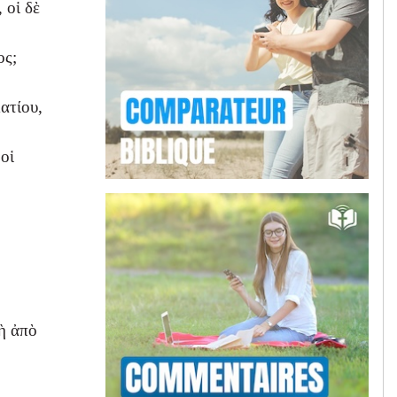
 οἱ δὲ
ος;
ατίου,
 οἱ
νὴ ἀπὸ