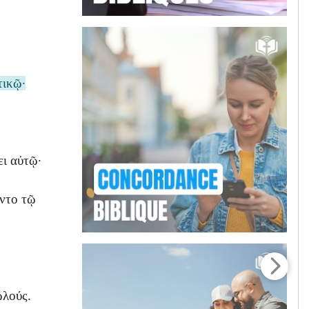
τικῷ·
ει αὐτῷ·
ιντο τῷ
ωλούς.