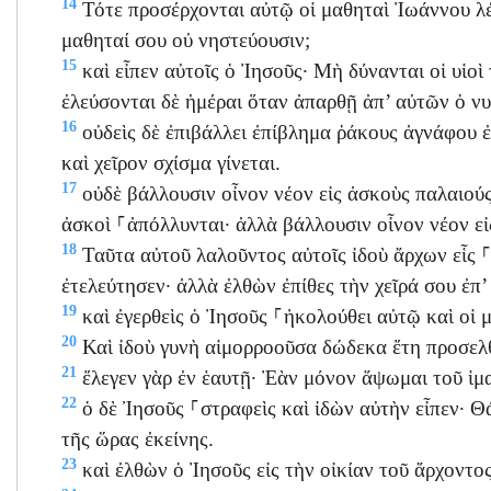
14
Τότε προσέρχονται αὐτῷ οἱ μαθηταὶ Ἰωάννου λέγο
μαθηταί σου οὐ νηστεύουσιν;
15
καὶ εἶπεν αὐτοῖς ὁ Ἰησοῦς· Μὴ δύνανται οἱ υἱοὶ
ἐλεύσονται δὲ ἡμέραι ὅταν ἀπαρθῇ ἀπ’ αὐτῶν ὁ νυ
16
οὐδεὶς δὲ ἐπιβάλλει ἐπίβλημα ῥάκους ἀγνάφου ἐ
καὶ χεῖρον σχίσμα γίνεται.
17
οὐδὲ βάλλουσιν οἶνον νέον εἰς ἀσκοὺς παλαιούς· ε
ἀσκοὶ ⸀ἀπόλλυνται· ἀλλὰ βάλλουσιν οἶνον νέον εἰ
18
Ταῦτα αὐτοῦ λαλοῦντος αὐτοῖς ἰδοὺ ἄρχων εἷς 
ἐτελεύτησεν· ἀλλὰ ἐλθὼν ἐπίθες τὴν χεῖρά σου ἐπ’ 
19
καὶ ἐγερθεὶς ὁ Ἰησοῦς ⸀ἠκολούθει αὐτῷ καὶ οἱ 
20
Καὶ ἰδοὺ γυνὴ αἱμορροοῦσα δώδεκα ἔτη προσελθ
21
ἔλεγεν γὰρ ἐν ἑαυτῇ· Ἐὰν μόνον ἅψωμαι τοῦ ἱμ
22
ὁ δὲ Ἰησοῦς ⸀στραφεὶς καὶ ἰδὼν αὐτὴν εἶπεν· Θά
τῆς ὥρας ἐκείνης.
23
καὶ ἐλθὼν ὁ Ἰησοῦς εἰς τὴν οἰκίαν τοῦ ἄρχοντο