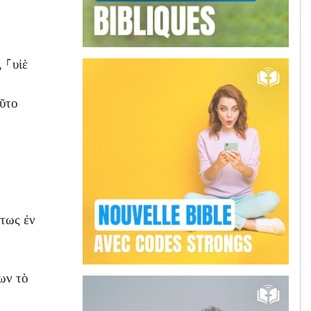
 ⸀υἱὲ
οῦτο
ὕτως ἐν
ων τὸ