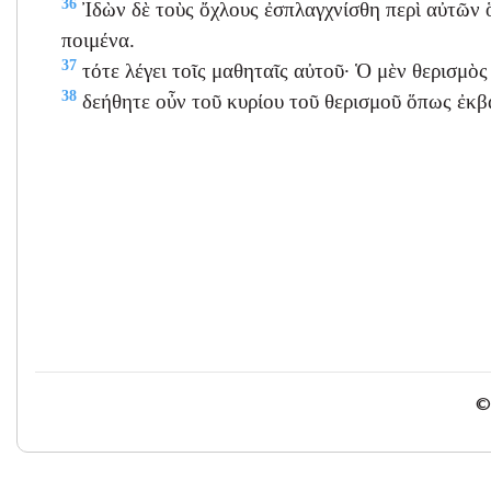
36
Ἰδὼν δὲ τοὺς ὄχλους ἐσπλαγχνίσθη περὶ αὐτῶν 
ποιμένα.
37
τότε λέγει τοῖς μαθηταῖς αὐτοῦ· Ὁ μὲν θερισμὸς 
38
δεήθητε οὖν τοῦ κυρίου τοῦ θερισμοῦ ὅπως ἐκβά
© 