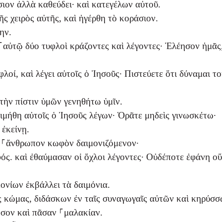
ιον ἀλλὰ καθεύδει· καὶ κατεγέλων αὐτοῦ.
ς χειρὸς αὐτῆς, καὶ ἠγέρθη τὸ κοράσιον.
ην.
αὐτῷ δύο τυφλοὶ κράζοντες καὶ λέγοντες· Ἐλέησον ἡμᾶς,
λοί, καὶ λέγει αὐτοῖς ὁ Ἰησοῦς· Πιστεύετε ὅτι δύναμαι τ
ὴν πίστιν ὑμῶν γενηθήτω ὑμῖν.
ιμήθη αὐτοῖς ὁ Ἰησοῦς λέγων· Ὁρᾶτε μηδεὶς γινωσκέτω·
 ἐκείνῃ.
 ⸀ἄνθρωπον κωφὸν δαιμονιζόμενον·
ός. καὶ ἐθαύμασαν οἱ ὄχλοι λέγοντες· Οὐδέποτε ἐφάνη ο
μονίων ἐκβάλλει τὰ δαιμόνια.
ὰς κώμας, διδάσκων ἐν ταῖς συναγωγαῖς αὐτῶν καὶ κηρύσσ
όσον καὶ πᾶσαν ⸀μαλακίαν.