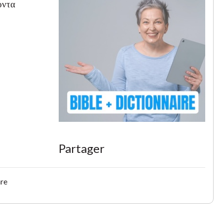
οντα
Partager
are