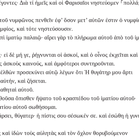
ντες· Διὰ τί ἡμεῖς καὶ οἱ Φαρισαῖοι νηστεύομεν ⸀πολλά,
 τοῦ νυμφῶνος πενθεῖν ἐφ’ ὅσον μετ’ αὐτῶν ἐστιν ὁ νυμφί
μφίος, καὶ τότε νηστεύσουσιν.
πὶ ἱματίῳ παλαιῷ· αἴρει γὰρ τὸ πλήρωμα αὐτοῦ ἀπὸ τοῦ ἱμ
ἰ δὲ μή γε, ῥήγνυνται οἱ ἀσκοί, καὶ ὁ οἶνος ἐκχεῖται καὶ
ς ἀσκοὺς καινούς, καὶ ἀμφότεροι συντηροῦνται.
⸀ἐλθὼν προσεκύνει αὐτῷ λέγων ὅτι Ἡ θυγάτηρ μου ἄρτι
αὐτήν, καὶ ζήσεται.
μαθηταὶ αὐτοῦ.
οῦσα ὄπισθεν ἥψατο τοῦ κρασπέδου τοῦ ἱματίου αὐτοῦ·
ατίου αὐτοῦ σωθήσομαι.
ρσει, θύγατερ· ἡ πίστις σου σέσωκέν σε. καὶ ἐσώθη ἡ γυ
ς καὶ ἰδὼν τοὺς αὐλητὰς καὶ τὸν ὄχλον θορυβούμενον