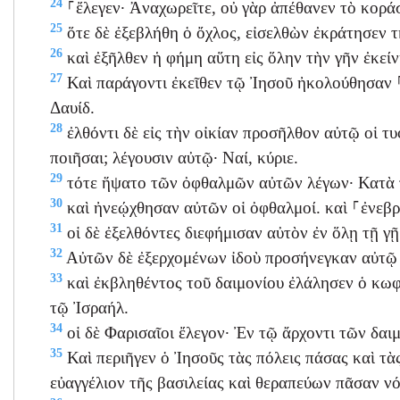
24
⸀ἔλεγεν· Ἀναχωρεῖτε, οὐ γὰρ ἀπέθανεν τὸ κοράσ
25
ὅτε δὲ ἐξεβλήθη ὁ ὄχλος, εἰσελθὼν ἐκράτησεν τῆ
26
καὶ ἐξῆλθεν ἡ φήμη αὕτη εἰς ὅλην τὴν γῆν ἐκείν
27
Καὶ παράγοντι ἐκεῖθεν τῷ Ἰησοῦ ἠκολούθησαν ⸀
Δαυίδ.
28
ἐλθόντι δὲ εἰς τὴν οἰκίαν προσῆλθον αὐτῷ οἱ τυφ
ποιῆσαι; λέγουσιν αὐτῷ· Ναί, κύριε.
29
τότε ἥψατο τῶν ὀφθαλμῶν αὐτῶν λέγων· Κατὰ τ
30
καὶ ἠνεῴχθησαν αὐτῶν οἱ ὀφθαλμοί. καὶ ⸀ἐνεβρ
31
οἱ δὲ ἐξελθόντες διεφήμισαν αὐτὸν ἐν ὅλῃ τῇ γῇ
32
Αὐτῶν δὲ ἐξερχομένων ἰδοὺ προσήνεγκαν αὐτῷ
33
καὶ ἐκβληθέντος τοῦ δαιμονίου ἐλάλησεν ὁ κωφ
τῷ Ἰσραήλ.
34
οἱ δὲ Φαρισαῖοι ἔλεγον· Ἐν τῷ ἄρχοντι τῶν δαι
35
Καὶ περιῆγεν ὁ Ἰησοῦς τὰς πόλεις πάσας καὶ τ
εὐαγγέλιον τῆς βασιλείας καὶ θεραπεύων πᾶσαν ν