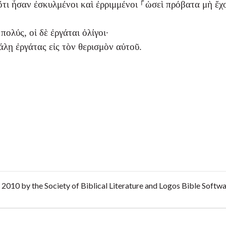
ὅτι ἦσαν ἐσκυλμένοι καὶ ἐρριμμένοι ⸀ὡσεὶ πρόβατα μὴ ἔχ
πολύς, οἱ δὲ ἐργάται ὀλίγοι·
λῃ ἐργάτας εἰς τὸν θερισμὸν αὐτοῦ.
2010 by the Society of Biblical Literature and Logos Bible Softw