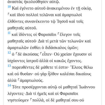
ἀναστὰς ἠκολούθησεν αὐτῷ.
10
Καὶ ἐγένετο αὐτοῦ ἀνακειμένου ἐν τῇ οἰκίᾳ,
⸀καὶ ἰδοὺ πολλοὶ τελῶναι καὶ ἁμαρτωλοὶ
ἐλθόντες συνανέκειντο τῷ Ἰησοῦ καὶ τοῖς
μαθηταῖς αὐτοῦ.
11
καὶ ἰδόντες οἱ Φαρισαῖοι ⸀ἔλεγον τοῖς
μαθηταῖς αὐτοῦ· Διὰ τί μετὰ τῶν τελωνῶν καὶ
ἁμαρτωλῶν ἐσθίει ὁ διδάσκαλος ὑμῶν;
12
ὁ ⸀δὲ ἀκούσας ⸀εἶπεν· Οὐ χρείαν ἔχουσιν οἱ
ἰσχύοντες ἰατροῦ ἀλλὰ οἱ κακῶς ἔχοντες.
13
πορευθέντες δὲ μάθετε τί ἐστιν· Ἔλεος θέλω
καὶ οὐ θυσίαν· οὐ γὰρ ἦλθον καλέσαι δικαίους
ἀλλὰ ⸀ἁμαρτωλούς.
14
Τότε προσέρχονται αὐτῷ οἱ μαθηταὶ Ἰωάννου
λέγοντες· Διὰ τί ἡμεῖς καὶ οἱ Φαρισαῖοι
νηστεύομεν ⸀πολλά, οἱ δὲ μαθηταί σου οὐ