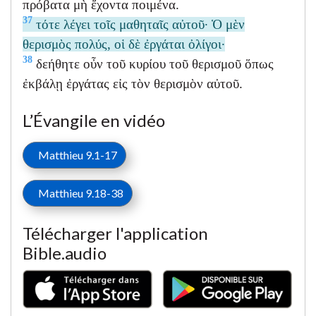
πρόβατα μὴ ἔχοντα ποιμένα.
37
τότε λέγει τοῖς μαθηταῖς αὐτοῦ· Ὁ μὲν
θερισμὸς πολύς, οἱ δὲ ἐργάται ὀλίγοι·
38
δεήθητε οὖν τοῦ κυρίου τοῦ θερισμοῦ ὅπως
ἐκβάλῃ ἐργάτας εἰς τὸν θερισμὸν αὐτοῦ.
L’Évangile en vidéo
Matthieu 9.1-17
Matthieu 9.18-38
Télécharger l'application
Bible.audio