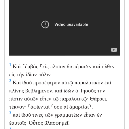
1
Καὶ ⸀ἐμβὰς ⸀εἰς πλοῖον διεπέρασεν καὶ ἦλθεν
εἰς τὴν ἰδίαν πόλιν.
2
Καὶ ἰδοὺ προσέφερον αὐτῷ παραλυτικὸν ἐπὶ
κλίνης βεβλημένον. καὶ ἰδὼν ὁ Ἰησοῦς τὴν
πίστιν αὐτῶν εἶπεν τῷ παραλυτικῷ· Θάρσει,
τέκνον· ⸀ἀφίενταί ⸂σου αἱ ἁμαρτίαι⸃.
3
καὶ ἰδού τινες τῶν γραμματέων εἶπαν ἐν
ἑαυτοῖς· Οὗτος βλασφημεῖ.