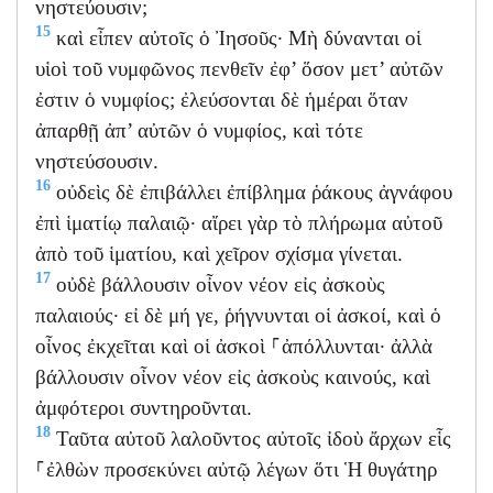
νηστεύουσιν;
15
καὶ εἶπεν αὐτοῖς ὁ Ἰησοῦς· Μὴ δύνανται οἱ
υἱοὶ τοῦ νυμφῶνος πενθεῖν ἐφ’ ὅσον μετ’ αὐτῶν
ἐστιν ὁ νυμφίος; ἐλεύσονται δὲ ἡμέραι ὅταν
ἀπαρθῇ ἀπ’ αὐτῶν ὁ νυμφίος, καὶ τότε
νηστεύσουσιν.
16
οὐδεὶς δὲ ἐπιβάλλει ἐπίβλημα ῥάκους ἀγνάφου
ἐπὶ ἱματίῳ παλαιῷ· αἴρει γὰρ τὸ πλήρωμα αὐτοῦ
ἀπὸ τοῦ ἱματίου, καὶ χεῖρον σχίσμα γίνεται.
17
οὐδὲ βάλλουσιν οἶνον νέον εἰς ἀσκοὺς
παλαιούς· εἰ δὲ μή γε, ῥήγνυνται οἱ ἀσκοί, καὶ ὁ
οἶνος ἐκχεῖται καὶ οἱ ἀσκοὶ ⸀ἀπόλλυνται· ἀλλὰ
βάλλουσιν οἶνον νέον εἰς ἀσκοὺς καινούς, καὶ
ἀμφότεροι συντηροῦνται.
18
Ταῦτα αὐτοῦ λαλοῦντος αὐτοῖς ἰδοὺ ἄρχων εἷς
⸀ἐλθὼν προσεκύνει αὐτῷ λέγων ὅτι Ἡ θυγάτηρ