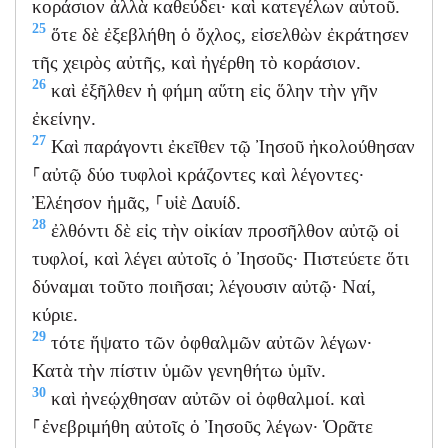
κοράσιον ἀλλὰ καθεύδει· καὶ κατεγέλων αὐτοῦ.
25
ὅτε δὲ ἐξεβλήθη ὁ ὄχλος, εἰσελθὼν ἐκράτησεν
τῆς χειρὸς αὐτῆς, καὶ ἠγέρθη τὸ κοράσιον.
26
καὶ ἐξῆλθεν ἡ φήμη αὕτη εἰς ὅλην τὴν γῆν
ἐκείνην.
27
Καὶ παράγοντι ἐκεῖθεν τῷ Ἰησοῦ ἠκολούθησαν
⸀αὐτῷ δύο τυφλοὶ κράζοντες καὶ λέγοντες·
Ἐλέησον ἡμᾶς, ⸀υἱὲ Δαυίδ.
28
ἐλθόντι δὲ εἰς τὴν οἰκίαν προσῆλθον αὐτῷ οἱ
τυφλοί, καὶ λέγει αὐτοῖς ὁ Ἰησοῦς· Πιστεύετε ὅτι
δύναμαι τοῦτο ποιῆσαι; λέγουσιν αὐτῷ· Ναί,
κύριε.
29
τότε ἥψατο τῶν ὀφθαλμῶν αὐτῶν λέγων·
Κατὰ τὴν πίστιν ὑμῶν γενηθήτω ὑμῖν.
30
καὶ ἠνεῴχθησαν αὐτῶν οἱ ὀφθαλμοί. καὶ
⸀ἐνεβριμήθη αὐτοῖς ὁ Ἰησοῦς λέγων· Ὁρᾶτε