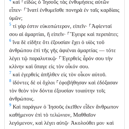
4
καὶ ⸀εἰδὼς ὁ Ἰησοῦς τὰς ἐνθυμήσεις αὐτῶν
εἶπεν· ⸀Ἱνατί ἐνθυμεῖσθε πονηρὰ ἐν ταῖς καρδίαις
ὑμῶν;
5
τί γάρ ἐστιν εὐκοπώτερον, εἰπεῖν· ⸀Ἀφίενταί
σου αἱ ἁμαρτίαι, ἢ εἰπεῖν· ⸀Ἔγειρε καὶ περιπάτει;
6
ἵνα δὲ εἰδῆτε ὅτι ἐξουσίαν ἔχει ὁ υἱὸς τοῦ
ἀνθρώπου ἐπὶ τῆς γῆς ἀφιέναι ἁμαρτίας — τότε
λέγει τῷ παραλυτικῷ· ⸀Ἐγερθεὶς ἆρόν σου τὴν
κλίνην καὶ ὕπαγε εἰς τὸν οἶκόν σου.
7
καὶ ἐγερθεὶς ἀπῆλθεν εἰς τὸν οἶκον αὐτοῦ.
8
ἰδόντες δὲ οἱ ὄχλοι ⸀ἐφοβήθησαν καὶ ἐδόξασαν
τὸν θεὸν τὸν δόντα ἐξουσίαν τοιαύτην τοῖς
ἀνθρώποις.
9
Καὶ παράγων ὁ Ἰησοῦς ἐκεῖθεν εἶδεν ἄνθρωπον
καθήμενον ἐπὶ τὸ τελώνιον, Μαθθαῖον
λεγόμενον, καὶ λέγει αὐτῷ· Ἀκολούθει μοι· καὶ