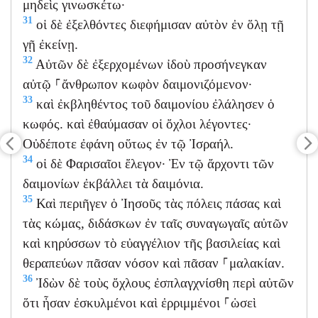
μηδεὶς γινωσκέτω·
31
οἱ δὲ ἐξελθόντες διεφήμισαν αὐτὸν ἐν ὅλῃ τῇ
γῇ ἐκείνῃ.
32
Αὐτῶν δὲ ἐξερχομένων ἰδοὺ προσήνεγκαν
αὐτῷ ⸀ἄνθρωπον κωφὸν δαιμονιζόμενον·
33
καὶ ἐκβληθέντος τοῦ δαιμονίου ἐλάλησεν ὁ
κωφός. καὶ ἐθαύμασαν οἱ ὄχλοι λέγοντες·
Οὐδέποτε ἐφάνη οὕτως ἐν τῷ Ἰσραήλ.
34
οἱ δὲ Φαρισαῖοι ἔλεγον· Ἐν τῷ ἄρχοντι τῶν
δαιμονίων ἐκβάλλει τὰ δαιμόνια.
35
Καὶ περιῆγεν ὁ Ἰησοῦς τὰς πόλεις πάσας καὶ
τὰς κώμας, διδάσκων ἐν ταῖς συναγωγαῖς αὐτῶν
καὶ κηρύσσων τὸ εὐαγγέλιον τῆς βασιλείας καὶ
θεραπεύων πᾶσαν νόσον καὶ πᾶσαν ⸀μαλακίαν.
36
Ἰδὼν δὲ τοὺς ὄχλους ἐσπλαγχνίσθη περὶ αὐτῶν
ὅτι ἦσαν ἐσκυλμένοι καὶ ἐρριμμένοι ⸀ὡσεὶ