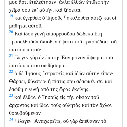
μου ἄρτι ἐτελεύτησεν· ἀλλὰ ἐλθὼν ἐπίθες τὴν
χεῖρά σου ἐπ’ αὐτήν, καὶ ζήσεται.
19
καὶ ἐγερθεὶς ὁ Ἰησοῦς ⸀ἠκολούθει αὐτῷ καὶ οἱ
μαθηταὶ αὐτοῦ.
20
Καὶ ἰδοὺ γυνὴ αἱμορροοῦσα δώδεκα ἔτη
προσελθοῦσα ὄπισθεν ἥψατο τοῦ κρασπέδου τοῦ
ἱματίου αὐτοῦ·
21
ἔλεγεν γὰρ ἐν ἑαυτῇ· Ἐὰν μόνον ἅψωμαι τοῦ
ἱματίου αὐτοῦ σωθήσομαι.
22
ὁ δὲ Ἰησοῦς ⸀στραφεὶς καὶ ἰδὼν αὐτὴν εἶπεν·
Θάρσει, θύγατερ· ἡ πίστις σου σέσωκέν σε. καὶ
ἐσώθη ἡ γυνὴ ἀπὸ τῆς ὥρας ἐκείνης.
23
καὶ ἐλθὼν ὁ Ἰησοῦς εἰς τὴν οἰκίαν τοῦ
ἄρχοντος καὶ ἰδὼν τοὺς αὐλητὰς καὶ τὸν ὄχλον
θορυβούμενον
24
⸀ἔλεγεν· Ἀναχωρεῖτε, οὐ γὰρ ἀπέθανεν τὸ