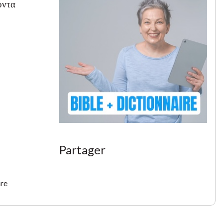
οντα
Partager
are