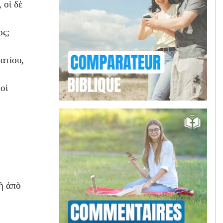
 οἱ δὲ
ος;
ατίου,
 οἱ
νὴ ἀπὸ