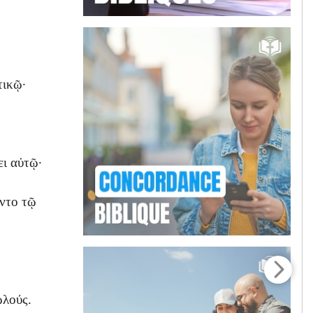
τικῷ·
ει αὐτῷ·
ιντο τῷ
ωλούς.