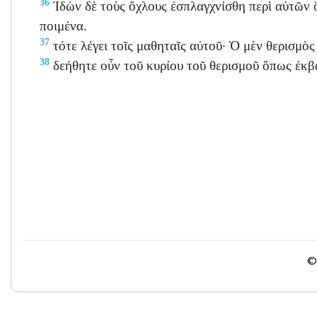
36
Ἰδὼν δὲ τοὺς ὄχλους ἐσπλαγχνίσθη περὶ αὐτῶν 
ποιμένα.
37
τότε λέγει τοῖς μαθηταῖς αὐτοῦ· Ὁ μὲν θερισμὸς 
38
δεήθητε οὖν τοῦ κυρίου τοῦ θερισμοῦ ὅπως ἐκβά
© 