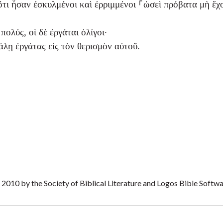
ὅτι ἦσαν ἐσκυλμένοι καὶ ἐρριμμένοι ⸀ὡσεὶ πρόβατα μὴ ἔχ
πολύς, οἱ δὲ ἐργάται ὀλίγοι·
λῃ ἐργάτας εἰς τὸν θερισμὸν αὐτοῦ.
2010 by the Society of Biblical Literature and Logos Bible Softw