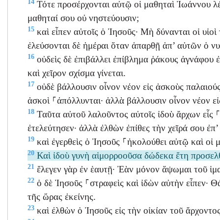
14
Τότε προσέρχονται αὐτῷ οἱ μαθηταὶ Ἰωάννου λέγο
μαθηταί σου οὐ νηστεύουσιν;
15
καὶ εἶπεν αὐτοῖς ὁ Ἰησοῦς· Μὴ δύνανται οἱ υἱοὶ
ἐλεύσονται δὲ ἡμέραι ὅταν ἀπαρθῇ ἀπ’ αὐτῶν ὁ νυ
16
οὐδεὶς δὲ ἐπιβάλλει ἐπίβλημα ῥάκους ἀγνάφου ἐ
καὶ χεῖρον σχίσμα γίνεται.
17
οὐδὲ βάλλουσιν οἶνον νέον εἰς ἀσκοὺς παλαιούς· ε
ἀσκοὶ ⸀ἀπόλλυνται· ἀλλὰ βάλλουσιν οἶνον νέον εἰ
18
Ταῦτα αὐτοῦ λαλοῦντος αὐτοῖς ἰδοὺ ἄρχων εἷς 
ἐτελεύτησεν· ἀλλὰ ἐλθὼν ἐπίθες τὴν χεῖρά σου ἐπ’ 
19
καὶ ἐγερθεὶς ὁ Ἰησοῦς ⸀ἠκολούθει αὐτῷ καὶ οἱ 
20
Καὶ ἰδοὺ γυνὴ αἱμορροοῦσα δώδεκα ἔτη προσελθ
21
ἔλεγεν γὰρ ἐν ἑαυτῇ· Ἐὰν μόνον ἅψωμαι τοῦ ἱμ
22
ὁ δὲ Ἰησοῦς ⸀στραφεὶς καὶ ἰδὼν αὐτὴν εἶπεν· Θά
τῆς ὥρας ἐκείνης.
23
καὶ ἐλθὼν ὁ Ἰησοῦς εἰς τὴν οἰκίαν τοῦ ἄρχοντο