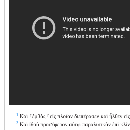
1
Καὶ ⸀ἐμβὰς ⸀εἰς πλοῖον διεπέρασεν καὶ ἦλθεν εἰς 
2
Καὶ ἰδοὺ προσέφερον αὐτῷ παραλυτικὸν ἐπὶ κλίνη