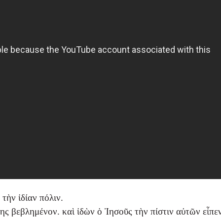
τὴν ἰδίαν πόλιν.
ς βεβλημένον. καὶ ἰδὼν ὁ Ἰησοῦς τὴν πίστιν αὐτῶν εἶπε