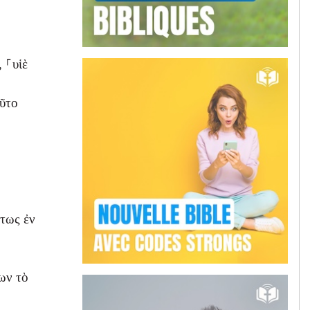
 ⸀υἱὲ
οῦτο
ὕτως ἐν
ων τὸ