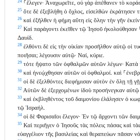
24
⸀ἔλεγεν· Ἀναχωρεῖτε, οὐ γὰρ ἀπέθανεν τὸ κοράσ
25
ὅτε δὲ ἐξεβλήθη ὁ ὄχλος, εἰσελθὼν ἐκράτησεν τῆ
26
καὶ ἐξῆλθεν ἡ φήμη αὕτη εἰς ὅλην τὴν γῆν ἐκείν
27
Καὶ παράγοντι ἐκεῖθεν τῷ Ἰησοῦ ἠκολούθησαν ⸀
Δαυίδ.
28
ἐλθόντι δὲ εἰς τὴν οἰκίαν προσῆλθον αὐτῷ οἱ τυφ
ποιῆσαι; λέγουσιν αὐτῷ· Ναί, κύριε.
29
τότε ἥψατο τῶν ὀφθαλμῶν αὐτῶν λέγων· Κατὰ τ
30
καὶ ἠνεῴχθησαν αὐτῶν οἱ ὀφθαλμοί. καὶ ⸀ἐνεβρ
31
οἱ δὲ ἐξελθόντες διεφήμισαν αὐτὸν ἐν ὅλῃ τῇ γῇ
32
Αὐτῶν δὲ ἐξερχομένων ἰδοὺ προσήνεγκαν αὐτῷ
33
καὶ ἐκβληθέντος τοῦ δαιμονίου ἐλάλησεν ὁ κωφ
τῷ Ἰσραήλ.
34
οἱ δὲ Φαρισαῖοι ἔλεγον· Ἐν τῷ ἄρχοντι τῶν δαι
35
Καὶ περιῆγεν ὁ Ἰησοῦς τὰς πόλεις πάσας καὶ τ
εὐαγγέλιον τῆς βασιλείας καὶ θεραπεύων πᾶσαν ν