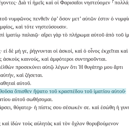
ντες· Διὰ τί ἡμεῖς καὶ οἱ Φαρισαῖοι νηστεύομεν ⸀πολλά,
 τοῦ νυμφῶνος πενθεῖν ἐφ’ ὅσον μετ’ αὐτῶν ἐστιν ὁ νυμφί
μφίος, καὶ τότε νηστεύσουσιν.
πὶ ἱματίῳ παλαιῷ· αἴρει γὰρ τὸ πλήρωμα αὐτοῦ ἀπὸ τοῦ ἱμ
ἰ δὲ μή γε, ῥήγνυνται οἱ ἀσκοί, καὶ ὁ οἶνος ἐκχεῖται καὶ
ς ἀσκοὺς καινούς, καὶ ἀμφότεροι συντηροῦνται.
⸀ἐλθὼν προσεκύνει αὐτῷ λέγων ὅτι Ἡ θυγάτηρ μου ἄρτι
αὐτήν, καὶ ζήσεται.
μαθηταὶ αὐτοῦ.
οῦσα ὄπισθεν ἥψατο τοῦ κρασπέδου τοῦ ἱματίου αὐτοῦ·
ατίου αὐτοῦ σωθήσομαι.
ρσει, θύγατερ· ἡ πίστις σου σέσωκέν σε. καὶ ἐσώθη ἡ γυ
ς καὶ ἰδὼν τοὺς αὐλητὰς καὶ τὸν ὄχλον θορυβούμενον