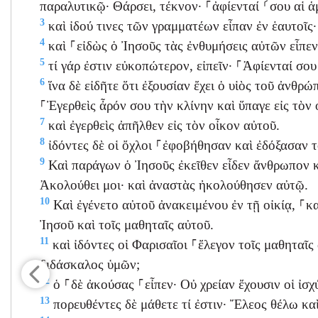
παραλυτικῷ· Θάρσει, τέκνον· ⸀ἀφίενταί ⸂σου αἱ ἁ
3
καὶ ἰδού τινες τῶν γραμματέων εἶπαν ἐν ἑαυτοῖς
4
καὶ ⸀εἰδὼς ὁ Ἰησοῦς τὰς ἐνθυμήσεις αὐτῶν εἶπεν
5
τί γάρ ἐστιν εὐκοπώτερον, εἰπεῖν· ⸀Ἀφίενταί σου 
6
ἵνα δὲ εἰδῆτε ὅτι ἐξουσίαν ἔχει ὁ υἱὸς τοῦ ἀνθρ
⸀Ἐγερθεὶς ἆρόν σου τὴν κλίνην καὶ ὕπαγε εἰς τὸν 
7
καὶ ἐγερθεὶς ἀπῆλθεν εἰς τὸν οἶκον αὐτοῦ.
8
ἰδόντες δὲ οἱ ὄχλοι ⸀ἐφοβήθησαν καὶ ἐδόξασαν τ
9
Καὶ παράγων ὁ Ἰησοῦς ἐκεῖθεν εἶδεν ἄνθρωπον κ
Ἀκολούθει μοι· καὶ ἀναστὰς ἠκολούθησεν αὐτῷ.
10
Καὶ ἐγένετο αὐτοῦ ἀνακειμένου ἐν τῇ οἰκίᾳ, ⸀κ
Ἰησοῦ καὶ τοῖς μαθηταῖς αὐτοῦ.
11
καὶ ἰδόντες οἱ Φαρισαῖοι ⸀ἔλεγον τοῖς μαθηταῖς
διδάσκαλος ὑμῶν;
12
ὁ ⸀δὲ ἀκούσας ⸀εἶπεν· Οὐ χρείαν ἔχουσιν οἱ ἰσχ
13
πορευθέντες δὲ μάθετε τί ἐστιν· Ἔλεος θέλω κα