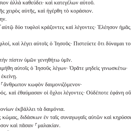
ιον ἀλλὰ καθεύδει· καὶ κατεγέλων αὐτοῦ.
ς χειρὸς αὐτῆς, καὶ ἠγέρθη τὸ κοράσιον.
ην.
αὐτῷ δύο τυφλοὶ κράζοντες καὶ λέγοντες· Ἐλέησον ἡμᾶς,
λοί, καὶ λέγει αὐτοῖς ὁ Ἰησοῦς· Πιστεύετε ὅτι δύναμαι τ
ὴν πίστιν ὑμῶν γενηθήτω ὑμῖν.
ιμήθη αὐτοῖς ὁ Ἰησοῦς λέγων· Ὁρᾶτε μηδεὶς γινωσκέτω·
 ἐκείνῃ.
 ⸀ἄνθρωπον κωφὸν δαιμονιζόμενον·
ός. καὶ ἐθαύμασαν οἱ ὄχλοι λέγοντες· Οὐδέποτε ἐφάνη ο
μονίων ἐκβάλλει τὰ δαιμόνια.
ὰς κώμας, διδάσκων ἐν ταῖς συναγωγαῖς αὐτῶν καὶ κηρύσσ
όσον καὶ πᾶσαν ⸀μαλακίαν.