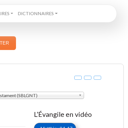
RES
DICTIONNAIRES
STER
estament (SBLGNT)
L’Évangile en vidéo