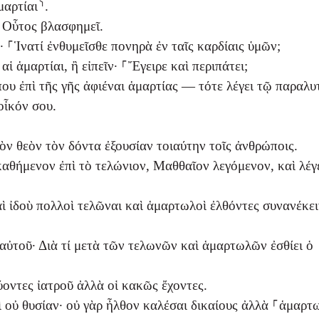
μαρτίαι⸃.
· Οὗτος βλασφημεῖ.
· ⸀Ἱνατί ἐνθυμεῖσθε πονηρὰ ἐν ταῖς καρδίαις ὑμῶν;
αἱ ἁμαρτίαι, ἢ εἰπεῖν· ⸀Ἔγειρε καὶ περιπάτει;
ώπου ἐπὶ τῆς γῆς ἀφιέναι ἁμαρτίας — τότε λέγει τῷ παραλυ
οἶκόν σου.
ὸν θεὸν τὸν δόντα ἐξουσίαν τοιαύτην τοῖς ἀνθρώποις.
αθήμενον ἐπὶ τὸ τελώνιον, Μαθθαῖον λεγόμενον, καὶ λέγ
αὶ ἰδοὺ πολλοὶ τελῶναι καὶ ἁμαρτωλοὶ ἐλθόντες συνανέκε
 αὐτοῦ· Διὰ τί μετὰ τῶν τελωνῶν καὶ ἁμαρτωλῶν ἐσθίει ὁ
ύοντες ἰατροῦ ἀλλὰ οἱ κακῶς ἔχοντες.
ὶ οὐ θυσίαν· οὐ γὰρ ἦλθον καλέσαι δικαίους ἀλλὰ ⸀ἁμαρτ