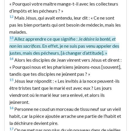
« Pourquoi votre maître mange-t-il avec les collecteurs
d’impôts et les pécheurs ? »
12
Mais Jésus, qui avait entendu, leur dit : « Ce ne sont
pas les bien portants qui ont besoin de médecin, mais les
malades.
13
Allez apprendre ce que signifie :
Je désire la bonté, et
non les sacrifices
. En effet, je ne suis pas venu appeler des
justes, mais des pécheurs, [à changer d’attitude]. »
14
Alors les disciples de Jean vinrent vers Jésus et dirent :
« Pourquoi nous et les pharisiens jeûnons-nous [souvent],
tandis que tes disciples ne jeûnent pas ? »
15
Jésus leur répondit : « Les invités à la noce peuvent-ils
être tristes tant que le marié est avec eux ? Les jours
viendront où le marié leur sera enlevé, et alors ils
jeûneront.
16
Personne ne coud un morceau de tissu neuf sur un vieil
habit, car la pièce ajoutée arrache une partie de l’habit et
la déchirure devient pire.
17
On ne met pas non plus du vin nouveau dans de vieilles