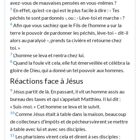
avez-vous de mauvaises pensées en vous-mêmes ?
5
En effet, qu’est-ce qui est le plus facile à dire : ‹ Tes
péchés te sont pardonnés ›, ou : ‹ Lève-toi et marche › ?
6
Afin que vous sachiez que le Fils de l’homme a sur la
terre le pouvoir de pardonner les péchés, lève-toi – dit-il
alors au paralysé –, prends ta civière et retourne chez
toi. »
7
L’homme se leva et rentra chez lui.
8
Quand la foule vit cela, elle fut émerveillée et célébra la
gloire de Dieu, qui a donné un tel pouvoir aux hommes.
Réactions face à Jésus
9
Jésus partit de là. En passant, il vit un homme assis au
bureau des taxes et qui s’appelait Matthieu. Il lui dit :
« Suis-moi. » Cet homme se leva et le suivit.
10
Comme Jésus était à table dans la maison, beaucoup
de collecteurs d’impôts et de pécheursvinrent se mettre
à table avec lui et avec ses disciples.
11
Les pharisiens virent cela et dirent à ses disciples :