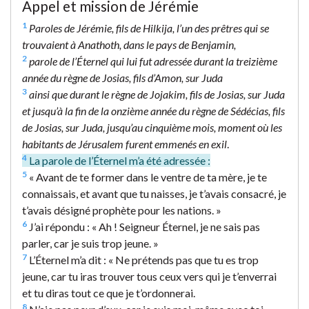
Appel et mission de Jérémie
1
Paroles de Jérémie, fils de Hilkija, l’un des prêtres qui se
trouvaient à Anathoth, dans le pays de Benjamin,
2
parole de l’Éternel qui lui fut adressée durant la treizième
année du règne de Josias, fils d’Amon, sur Juda
3
ainsi que durant le règne de Jojakim, fils de Josias, sur Juda
et jusqu’à la fin de la onzième année du règne de Sédécias, fils
de Josias, sur Juda, jusqu’au cinquième mois, moment où les
habitants de Jérusalem furent emmenés en exil
.
4
La parole de l’Éternel m’a été adressée :
5
« Avant de te former dans le ventre de ta mère, je te
connaissais, et avant que tu naisses, je t’avais consacré, je
t’avais désigné prophète pour les nations. »
6
J’ai répondu : « Ah ! Seigneur Éternel, je ne sais pas
parler, car je suis trop jeune. »
7
L’Éternel m’a dit : « Ne prétends pas que tu es trop
jeune, car tu iras trouver tous ceux vers qui je t’enverrai
et tu diras tout ce que je t’ordonnerai.
8