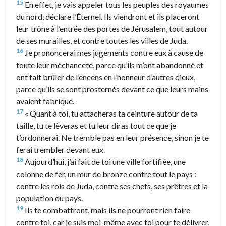
15
En effet, je vais appeler tous les peuples des royaumes
du nord, déclare l’Éternel. Ils viendront et ils placeront
leur trône à l’entrée des portes de Jérusalem, tout autour
de ses murailles, et contre toutes les villes de Juda.
16
Je prononcerai mes jugements contre eux à cause de
toute leur méchanceté, parce qu’ils m’ont abandonné et
ont fait brûler de l’encens en l’honneur d’autres dieux,
parce qu’ils se sont prosternés devant ce que leurs mains
avaient fabriqué.
17
« Quant à toi, tu attacheras ta ceinture autour de ta
taille, tu te lèveras et tu leur diras tout ce que je
t’ordonnerai. Ne tremble pas en leur présence, sinon je te
ferai trembler devant eux.
18
Aujourd’hui, j’ai fait de toi une ville fortifiée, une
colonne de fer, un mur de bronze contre tout le pays :
contre les rois de Juda, contre ses chefs, ses prêtres et la
population du pays.
19
Ils te combattront, mais ils ne pourront rien faire
contre toi, car je suis moi-même avec toi pour te délivrer,