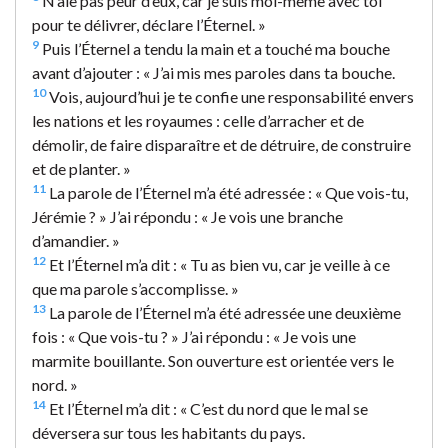
N’aie pas peur d’eux, car je suis moi-même avec toi
pour te délivrer, déclare l’Éternel. »
9
Puis l’Éternel a tendu la main et a touché ma bouche
avant d’ajouter : « J’ai mis mes paroles dans ta bouche.
10
Vois, aujourd’hui je te confie une responsabilité envers
les nations et les royaumes : celle d’arracher et de
démolir, de faire disparaître et de détruire, de construire
et de planter. »
11
La parole de l’Éternel m’a été adressée : « Que vois-tu,
Jérémie ? » J’ai répondu : « Je vois une branche
d’amandier. »
12
Et l’Éternel m’a dit : « Tu as bien vu, car je veille à ce
que ma parole s’accomplisse. »
13
La parole de l’Éternel m’a été adressée une deuxième
fois : « Que vois-tu ? » J’ai répondu : « Je vois une
marmite bouillante. Son ouverture est orientée vers le
nord. »
14
Et l’Éternel m’a dit : « C’est du nord que le mal se
déversera sur tous les habitants du pays.