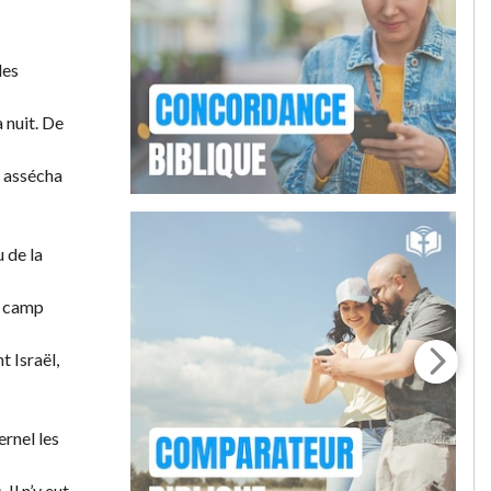
les
a nuit. De
l assécha
 de la
le camp
t Israël,
ernel les
Il n’y eut