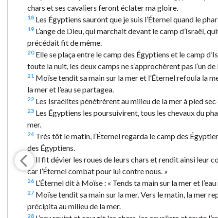
chars et ses cavaliers feront éclater ma gloire.
18
Les Égyptiens sauront que je suis l’Éternel quand le phara
19
L’ange de Dieu, qui marchait devant le camp d’Israël, qui
précédait fit de même.
20
Elle se plaça entre le camp des Égyptiens et le camp d’Isra
toute la nuit, les deux camps ne s’approchèrent pas l’un de l
21
Moïse tendit sa main sur la mer et l’Éternel refoula la me
la mer et l’eau se partagea.
22
Les Israélites pénétrèrent au milieu de la mer à pied sec
23
Les Égyptiens les poursuivirent, tous les chevaux du pha
mer.
24
Très tôt le matin, l’Éternel regarda le camp des Égyptien
des Égyptiens.
25
Il fit dévier les roues de leurs chars et rendit ainsi leur 
car l’Éternel combat pour lui contre nous. »
26
L’Éternel dit à Moïse : « Tends ta main sur la mer et l’eau 
27
Moïse tendit sa main sur la mer. Vers le matin, la mer rep
précipita au milieu de la mer.
28
L’eau revint et couvrit les chars, les cavaliers et toute l