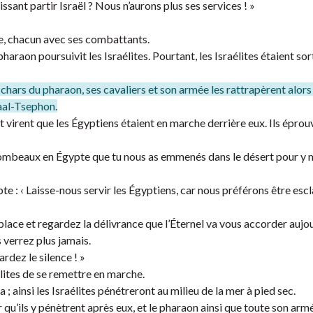
issant partir Israël ? Nous n’aurons plus ses services ! »
pte, chacun avec ses combattants.
haraon poursuivit les Israélites. Pourtant, les Israélites étaient sor
 chars du pharaon, ses cavaliers et son armée les rattrapèrent alors 
Baal-Tsephon.
t virent que les Égyptiens étaient en marche derrière eux. Ils épro
de tombeaux en Égypte que tu nous as emmenés dans le désert pour y 
e : ‹ Laisse-nous servir les Égyptiens, car nous préférons être esc
place et regardez la délivrance que l’Éternel va vous accorder aujou
 verrez plus jamais.
rdez le silence ! »
élites de se remettre en marche.
a ; ainsi les Israélites pénétreront au milieu de la mer à pied sec.
qu’ils y pénètrent après eux, et le pharaon ainsi que toute son armé