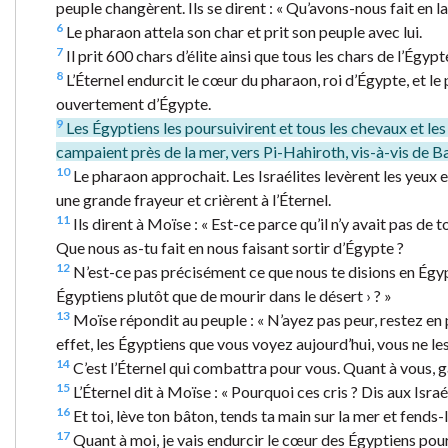
peuple changèrent. Ils se dirent : « Qu’avons-nous fait en la
6
Le pharaon attela son char et prit son peuple avec lui.
7
Il prit 600 chars d’élite ainsi que tous les chars de l’Égy
8
L’Éternel endurcit le cœur du pharaon, roi d’Égypte, et le p
ouvertement d’Égypte.
9
Les Égyptiens les poursuivirent et tous les chevaux et les
campaient près de la mer, vers Pi-Hahiroth, vis-à-vis de 
10
Le pharaon approchait. Les Israélites levèrent les yeux e
une grande frayeur et crièrent à l’Éternel.
11
Ils dirent à Moïse : « Est-ce parce qu’il n’y avait pas 
Que nous as-tu fait en nous faisant sortir d’Égypte ?
12
N’est-ce pas précisément ce que nous te disions en Égypt
Égyptiens plutôt que de mourir dans le désert › ? »
13
Moïse répondit au peuple : « N’ayez pas peur, restez en 
effet, les Égyptiens que vous voyez aujourd’hui, vous ne les
14
C’est l’Éternel qui combattra pour vous. Quant à vous, ga
15
L’Éternel dit à Moïse : « Pourquoi ces cris ? Dis aux Isra
16
Et toi, lève ton bâton, tends ta main sur la mer et fends-l
17
Quant à moi, je vais endurcir le cœur des Égyptiens pour 