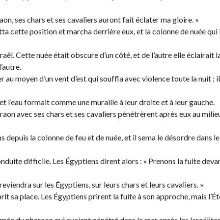
on, ses chars et ses cavaliers auront fait éclater ma gloire. »
tta cette position et marcha derrière eux, et la colonne de nuée qui 
ël. Cette nuée était obscure d’un côté, et de l’autre elle éclairait l
’autre.
r au moyen d’un vent d’est qui souffla avec violence toute la nuit ; i
 et l’eau formait comme une muraille à leur droite et à leur gauche.
raon avec ses chars et ses cavaliers pénétrèrent après eux au milieu
s depuis la colonne de feu et de nuée, et il sema le désordre dans 
conduite difficile. Les Égyptiens dirent alors : « Prenons la fuite devan
reviendra sur les Égyptiens, sur leurs chars et leurs cavaliers. »
rit sa place. Les Égyptiens prirent la fuite à son approche, mais l’Ét
’armée du pharaon qui avaient pénétré dans la mer après les Israélites. 