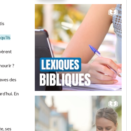
tis
qu’ils
uvèrent
mourir ?
laves des
rd’hui. En
e, ses