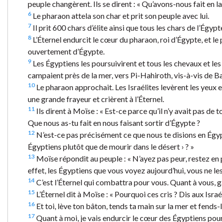
peuple changèrent. Ils se dirent : « Qu’avons-nous fait en la
6
Le pharaon attela son char et prit son peuple avec lui.
7
Il prit 600 chars d’élite ainsi que tous les chars de l’Égy
8
L’Éternel endurcit le cœur du pharaon, roi d’Égypte, et le p
ouvertement d’Égypte.
9
Les Égyptiens les poursuivirent et tous les chevaux et les
campaient près de la mer, vers Pi-Hahiroth, vis-à-vis de 
10
Le pharaon approchait. Les Israélites levèrent les yeux e
une grande frayeur et crièrent à l’Éternel.
11
Ils dirent à Moïse : « Est-ce parce qu’il n’y avait pas 
Que nous as-tu fait en nous faisant sortir d’Égypte ?
12
N’est-ce pas précisément ce que nous te disions en Égypt
Égyptiens plutôt que de mourir dans le désert › ? »
13
Moïse répondit au peuple : « N’ayez pas peur, restez en 
effet, les Égyptiens que vous voyez aujourd’hui, vous ne les
14
C’est l’Éternel qui combattra pour vous. Quant à vous, ga
15
L’Éternel dit à Moïse : « Pourquoi ces cris ? Dis aux Isra
16
Et toi, lève ton bâton, tends ta main sur la mer et fends-l
17
Quant à moi, je vais endurcir le cœur des Égyptiens pour 