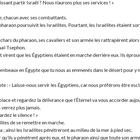
issant partir Israël ? Nous n’aurons plus ses services ! »
pte, chacun avec ses combattants.
haraon poursuivit les Israélites. Pourtant, les Israélites étaient sor
 chars du pharaon, ses cavaliers et son armée les rattrapèrent alors 
Baal-Tsephon.
t virent que les Égyptiens étaient en marche derrière eux. Ils épro
de tombeaux en Égypte que tu nous as emmenés dans le désert pour y 
e : ‹ Laisse-nous servir les Égyptiens, car nous préférons être esc
place et regardez la délivrance que l’Éternel va vous accorder aujou
 verrez plus jamais.
rdez le silence ! »
élites de se remettre en marche.
a ; ainsi les Israélites pénétreront au milieu de la mer à pied sec.
qu’ils y pénètrent après eux, et le pharaon ainsi que toute son armé