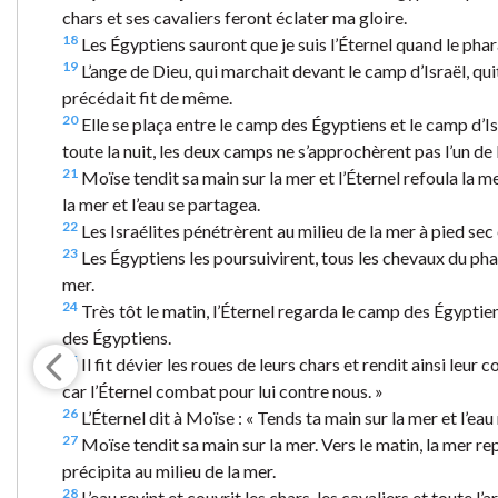
chars et ses cavaliers feront éclater ma gloire.
18
Les Égyptiens sauront que je suis l’Éternel quand le phara
19
L’ange de Dieu, qui marchait devant le camp d’Israël, qui
précédait fit de même.
20
Elle se plaça entre le camp des Égyptiens et le camp d’Isra
toute la nuit, les deux camps ne s’approchèrent pas l’un de l
21
Moïse tendit sa main sur la mer et l’Éternel refoula la me
la mer et l’eau se partagea.
22
Les Israélites pénétrèrent au milieu de la mer à pied sec
23
Les Égyptiens les poursuivirent, tous les chevaux du pha
mer.
24
Très tôt le matin, l’Éternel regarda le camp des Égyptien
des Égyptiens.
25
Il fit dévier les roues de leurs chars et rendit ainsi leur 
car l’Éternel combat pour lui contre nous. »
26
L’Éternel dit à Moïse : « Tends ta main sur la mer et l’eau 
27
Moïse tendit sa main sur la mer. Vers le matin, la mer rep
précipita au milieu de la mer.
28
L’eau revint et couvrit les chars, les cavaliers et toute l